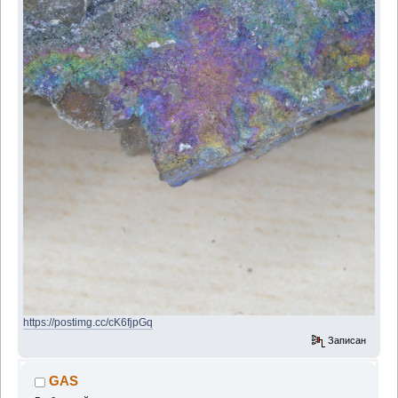
https://postimg.cc/cK6fjpGq
Записан
GAS