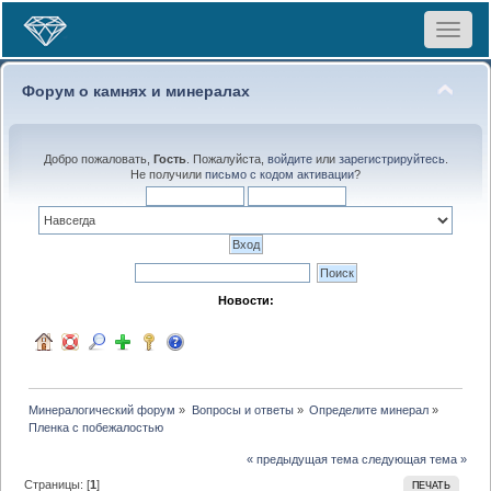
Toggle
navigat
Форум о камнях и минералах
Добро пожаловать,
Гость
. Пожалуйста,
войдите
или
зарегистрируйтесь
.
Не получили
письмо с кодом активации
?
Новости:
Минералогический форум
»
Вопросы и ответы
»
Определите минерал
»
Пленка с побежалостью
« предыдущая тема
следующая тема »
Страницы: [
1
]
ПЕЧАТЬ