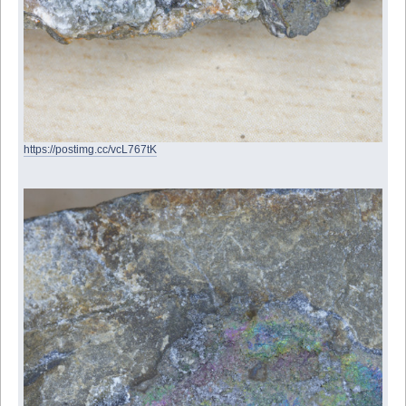
https://postimg.cc/vcL767tK