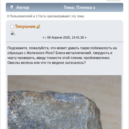
Автор
Тема: Пленка с
побежалостью (Прочитано 637 раз)
0 Пользователей и 1 Гость просматривают эту тему.
Тихушник
«
:
08 Апреля 2025, 14:41:26 »
Подскажите, пожалуйста, что может давать такую побежалость на
образцах с Железного Рога? Блеск металлический, твердость и
черту проверить, ввиду тонкости этой пленки, проблематично.
Окислы железа или что-то медное затесалось?