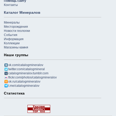
Помощь сайту
Контакты
Каталог Минералов
Минералы
Месторождения
Новости геологии
События
Информация
Коллекции
Магазины камня
Наши группы
vk.com/catalogmineralov
twitter.com/catalogmineral
catalogmineralov.tumblr.com
flickr.com/photos/catalogmineralov
ok.ru/catalogmineralov
t.me/catalogmineralov
Статистика