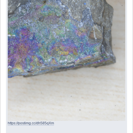
https://postimg.cc/dh585qXm