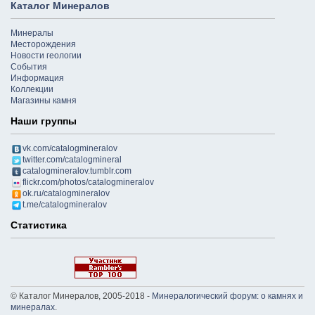
Каталог Минералов
Минералы
Месторождения
Новости геологии
События
Информация
Коллекции
Магазины камня
Наши группы
vk.com/catalogmineralov
twitter.com/catalogmineral
catalogmineralov.tumblr.com
flickr.com/photos/catalogmineralov
ok.ru/catalogmineralov
t.me/catalogmineralov
Статистика
© Каталог Минералов, 2005-2018 -
Минералогический форум: о камнях и
минералах
.