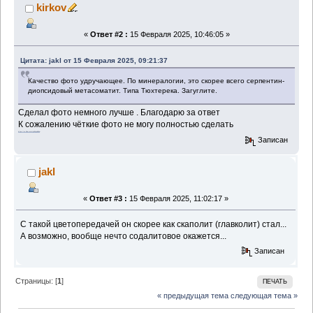
kirkov
«
Ответ #2 :
15 Февраля 2025, 10:46:05 »
Цитата: jakl от 15 Февраля 2025, 09:21:37
Качество фото удручающее. По минералогии, это скорее всего серпентин-
диопсидовый метасоматит. Типа Тюхтерека. Загуглите.
Сделал фото немного лучше . Благодарю за ответ
К сожалению чёткие фото не могу полностью сделать
https://ru.files.me/u/yk6hyw65dw
Записан
jakl
«
Ответ #3 :
15 Февраля 2025, 11:02:17 »
С такой цветопередачей он скорее как скаполит (главколит) стал...
А возможно, вообще нечто содалитовое окажется...
Записан
Страницы: [
1
]
ПЕЧАТЬ
« предыдущая тема
следующая тема »