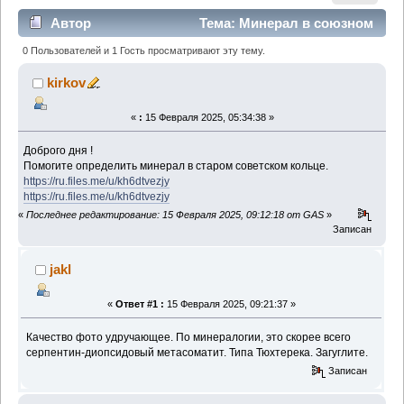
Автор
Тема: Минерал в союзном
кольце (Прочитано 993 раз)
0 Пользователей и 1 Гость просматривают эту тему.
kirkov
«
:
15 Февраля 2025, 05:34:38 »
Доброго дня !
Помогите определить минерал в старом советском кольце.
https://ru.files.me/u/kh6dtvezjy
https://ru.files.me/u/kh6dtvezjy
«
Последнее редактирование: 15 Февраля 2025, 09:12:18 от GAS
»
Записан
jakl
«
Ответ #1 :
15 Февраля 2025, 09:21:37 »
Качество фото удручающее. По минералогии, это скорее всего
серпентин-диопсидовый метасоматит. Типа Тюхтерека. Загуглите.
Записан