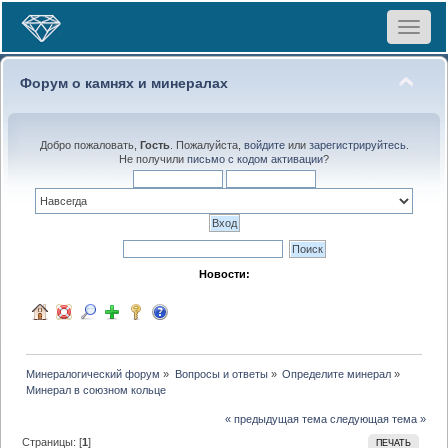
Toggle
navigat
Форум о камнях и минералах
Добро пожаловать,
Гость
. Пожалуйста,
войдите
или
зарегистрируйтесь
.
Не получили
письмо с кодом активации
?
Новости:
Минералогический форум
»
Вопросы и ответы
»
Определите минерал
»
Минерал в союзном кольце 
« предыдущая тема
следующая тема »
Страницы: [
1
]
ПЕЧАТЬ