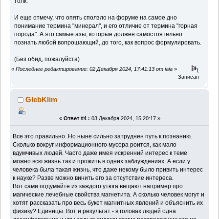
толк.
И еще отмечу, что опять сползло на форуме на самое дно
понимание термина "минерал", и его отличие от термина "горная
порода". А это самые азы, которые должен самостоятельно
познать любой вопрошающий, до того, как вопрос формулировать.
(Без обид, пожалуйста)
«
Последнее редактирование: 02 Декабря 2024, 17:41:13 от iaia
»
Записан
GlebKlim
«
Ответ #4 :
03 Декабря 2024, 15:20:17 »
Все это правильно. Но ныне сильно затруднен путь к познанию.
Сколько вокруг информационного мусора роится, как мало
вдумчивых людей. Часто даже имея искренний интерес к теме
можно всю жизнь так и прожить в одних заблуждениях. А если у
человека была такая жизнь, что даже некому было привить интерес
к науке? Разве можно винить его за отсутствие интереса.
Вот сами подумайте из каждого утюга вещают например про
магические лечебные свойства магнетита. А сколько человек могут и
хотят рассказать про весь букет магнитных явлений и объяснить их
физику? Единицы. Вот и результат - в головах людей одна