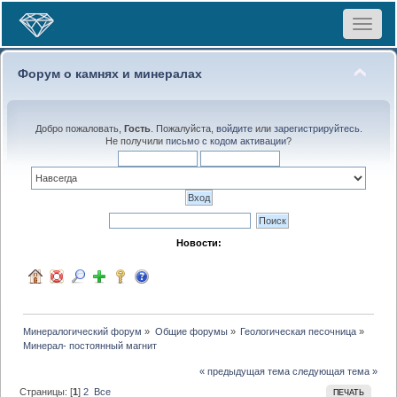
Toggle
navigat
Форум о камнях и минералах
Добро пожаловать,
Гость
. Пожалуйста,
войдите
или
зарегистрируйтесь
.
Не получили
письмо с кодом активации
?
Новости:
Минералогический форум
»
Общие форумы
»
Геологическая песочница
»
Минерал- постоянный магнит
« предыдущая тема
следующая тема »
Страницы: [
1
]
2
Все
ПЕЧАТЬ