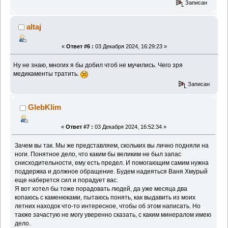
Записан
altaj
«
Ответ #6 :
03 Декабря 2024, 16:29:23 »
Ну не знаю, многих я бы добил чтоб не мучились. Чего зря
медикаменты тратить.
Записан
GlebKlim
«
Ответ #7 :
03 Декабря 2024, 16:52:34 »
Зачем вы так. Мы же представляем, скольких вы лично подняли на
ноги. Понятное дело, что каким бы великим не был запас
снисходительности, ему есть предел. И помогающим самим нужна
поддержка и должное обращение. Будем надеяться Ваня Хмурый
еще наберется сил и порадует вас.
Я вот хотел бы тоже порадовать людей, да уже месяца два
копаюсь с каменюками, пытаюсь понять, как выдавить из моих
летних находок что-то интересное, чтобы об этом написать. Но
также зачастую не могу уверенно сказать, с каким минералом имею
дело.