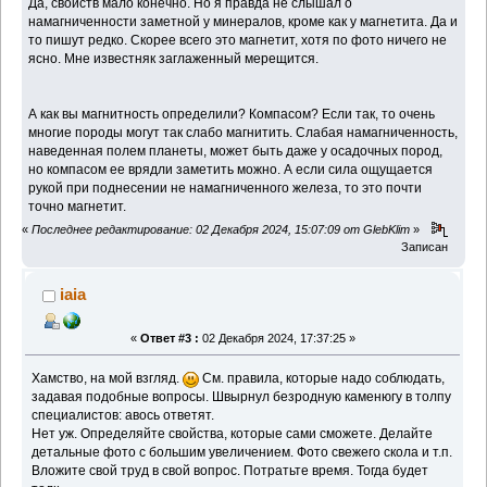
Да, свойств мало конечно. Но я правда не слышал о
намагниченности заметной у минералов, кроме как у магнетита. Да и
то пишут редко. Скорее всего это магнетит, хотя по фото ничего не
ясно. Мне известняк заглаженный мерещится.
А как вы магнитность определили? Компасом? Если так, то очень
многие породы могут так слабо магнитить. Слабая намагниченность,
наведенная полем планеты, может быть даже у осадочных пород,
но компасом ее врядли заметить можно. А если сила ощущается
рукой при поднесении не намагниченного железа, то это почти
точно магнетит.
«
Последнее редактирование: 02 Декабря 2024, 15:07:09 от GlebKlim
»
Записан
iaia
«
Ответ #3 :
02 Декабря 2024, 17:37:25 »
Хамство, на мой взгляд.
См. правила, которые надо соблюдать,
задавая подобные вопросы. Швырнул безродную каменюгу в толпу
специалистов: авось ответят.
Нет уж. Определяйте свойства, которые сами сможете. Делайте
детальные фото с большим увеличением. Фото свежего скола и т.п.
Вложите свой труд в свой вопрос. Потратьте время. Тогда будет