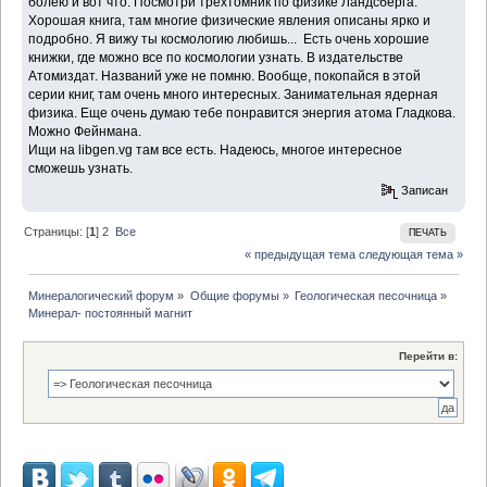
болею и вот что. Посмотри трехтомник по физике Ландсберга.
Хорошая книга, там многие физические явления описаны ярко и
подробно. Я вижу ты космологию любишь... Есть очень хорошие
книжки, где можно все по космологии узнать. В издательстве
Атомиздат. Названий уже не помню. Вообще, покопайся в этой
серии книг, там очень много интересных. Занимательная ядерная
физика. Еще очень думаю тебе понравится энергия атома Гладкова.
Можно Фейнмана.
Ищи на libgen.vg там все есть. Надеюсь, многое интересное
сможешь узнать.
Записан
Страницы: [
1
]
2
Все
ПЕЧАТЬ
« предыдущая тема
следующая тема »
Минералогический форум
»
Общие форумы
»
Геологическая песочница
»
Минерал- постоянный магнит
Перейти в: