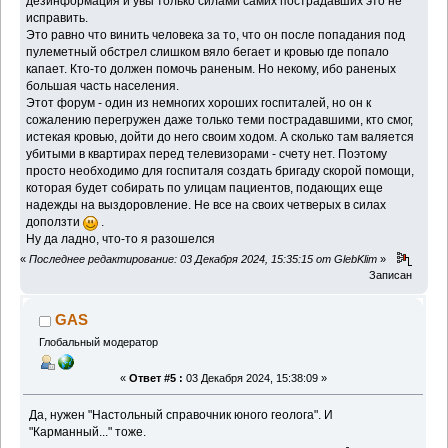
дезинформация и увы только силами самих пострадавших это не
исправить.
Это равно что винить человека за то, что он после попадания под
пулеметный обстрел слишком вяло бегает и кровью где попало
капает. Кто-то должен помочь раненым. Но некому, ибо раненых
большая часть населения.
Этот форум - один из немногих хороших госпиталей, но он к
сожалению перегружен даже только теми пострадавшими, кто смог,
истекая кровью, дойти до него своим ходом. А сколько там валяется
убитыми в квартирах перед телевизорами - счету нет. Поэтому
просто необходимо для госпиталя создать бригаду скорой помощи,
которая будет собирать по улицам пациентов, подающих еще
надежды на выздоровление. Не все на своих четверых в силах
доползти
.
Ну да ладно, что-то я разошелся
«
Последнее редактирование: 03 Декабря 2024, 15:35:15 от GlebKlim
»
Записан
GAS
Глобальный модератор
«
Ответ #5 :
03 Декабря 2024, 15:38:09 »
Да, нужен "Настольный справочник юного геолога". И
"Карманный..." тоже.