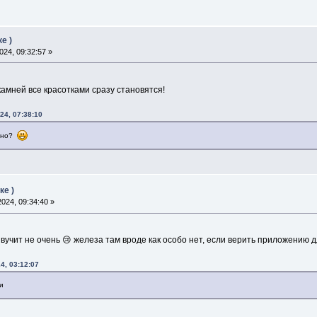
е )
24, 09:32:57 »
амней все красотками сразу становятся!
24, 07:38:10
ожно?
ке )
024, 09:34:40 »
 звучит не очень 😢 железа там вроде как особо нет, если верить приложени
4, 03:12:07
и