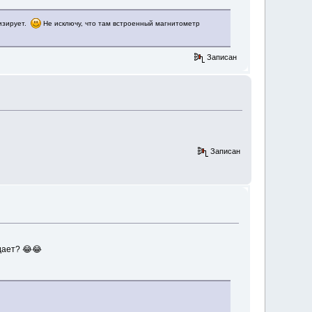
низирует.
Не исключу, что там встроенный магнитометр
Записан
Записан
дает? 😂😂