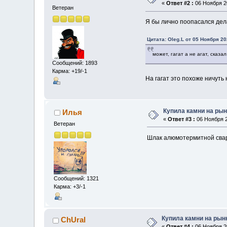
«
Ответ #2 :
06 Ноября 20
Ветеран
Я бы лично поопасался дел
Цитата: Oleg.L от 05 Ноября 20
может, гагат а не агат, сказал
Сообщений: 1893
Карма: +19/-1
На гагат это похоже ничуть 
Купила камни на рын
Илья
«
Ответ #3 :
06 Ноября 2
Ветеран
Шлак алюмотермитной сва
Сообщений: 1321
Карма: +3/-1
Купила камни на рынк
ChUral
«
Ответ #4 :
06 Ноября 20