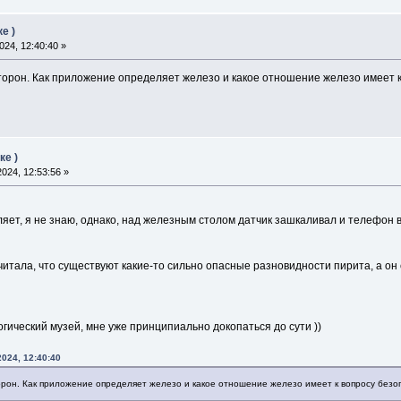
е )
24, 12:40:40 »
торон. Как приложение определяет железо и какое отношение железо имеет 
ке )
024, 12:53:56 »
яет, я не знаю, однако, над железным столом датчик зашкаливал и телефон
читала, что существуют какие-то сильно опасные разновидности пирита, а он
гический музей, мне уже принципиально докопаться до сути ))
2024, 12:40:40
орон. Как приложение определяет железо и какое отношение железо имеет к вопросу безо