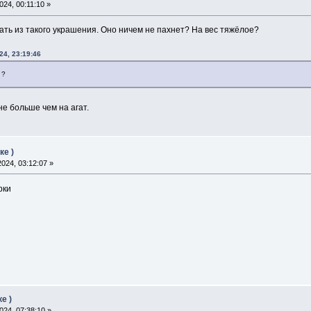
24, 00:11:10 »
ать из такого украшения. Оно ничем не пахнет? На вес тяжёлое?
24, 23:19:46
 ?
не больше чем на агат.
ке )
024, 03:12:07 »
рки
е )
24, 07:38:10 »