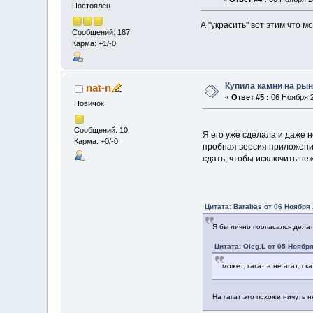
Постоялец
А "украсить" вот этим что 
Сообщений: 187
Карма: +1/-0
Купила камни на рын
nat-n
«
Ответ #5 :
06 Ноября 2
Новичок
Сообщений: 10
Я его уже сделала и даже
Карма: +0/-0
пробная версия приложения
сдать, чтобы исключить не
Цитата: Barabas от 06 Ноября 
Я бы лично поопасался делат
Цитата: Oleg.L от 05 Ноября
может, гагат а не агат, ск
На гагат это похоже ничуть н