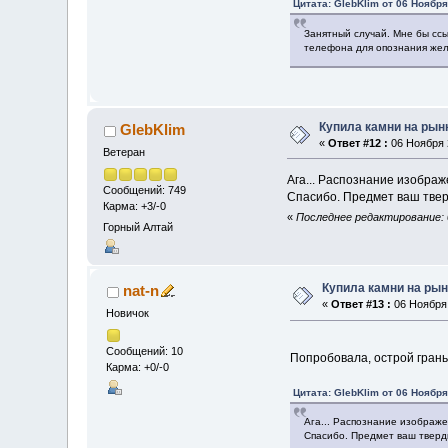
Цитата: GlebKlim от 06 Ноября
Занятный случай. Мне бы сс
телефона для опознания жел
Купила камни на рынк
GlebKlim
«
Ответ #12 :
06 Ноября 2
Ветеран
Ага... Распознание изображ
Сообщений: 749
Спасибо. Предмет ваш тве
Карма: +3/-0
«
Последнее редактирование: 0
Горный Алтай
Купила камни на рын
nat-n
«
Ответ #13 :
06 Ноября 
Новичок
Сообщений: 10
Попробовала, острой гранью
Карма: +0/-0
Цитата: GlebKlim от 06 Ноября
Ага... Распознание изображе
Спасибо. Предмет ваш тверд