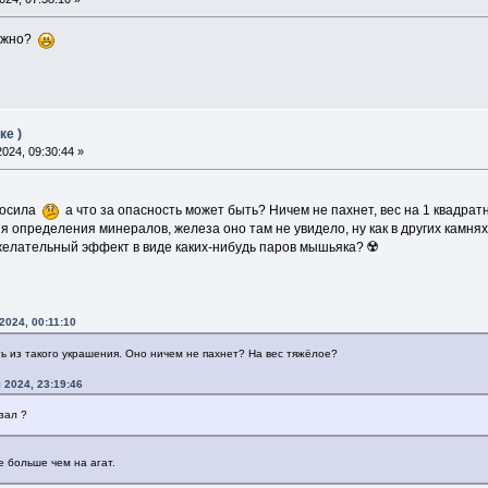
можно?
ке )
024, 09:30:44 »
 носила
а что за опасность может быть? Ничем не пахнет, вес на 1 квадратны
 определения минералов, железа оно там не увидело, ну как в других камнях,
желательный эффект в виде каких-нибудь паров мышьяка? ☢️
2024, 00:11:10
ь из такого украшения. Оно ничем не пахнет? На вес тяжёлое?
 2024, 23:19:46
азал ?
е больше чем на агат.