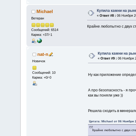
Купила камни на рынк
Michael
«
Ответ #8 :
06 Ноября 20
Ветеран
Крайне любопытно с двух с
Сообщений: 6514
Карма: +37/-1
Купила камни на рын
nat-n
«
Ответ #9 :
06 Ноября 2
Новичок
Сообщений: 10
Ну как приложение определ
Карма: +0/-0
А про безопасность - я про
как вы поняли уже ))
Решила сходить в минерало
Цитата: Michael от 06 Ноября 
Крайне любопытно с двух ст