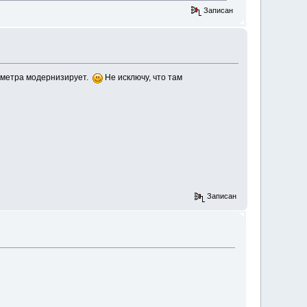
Записан
рометра модернизирует.
Не исключу, что там
Записан