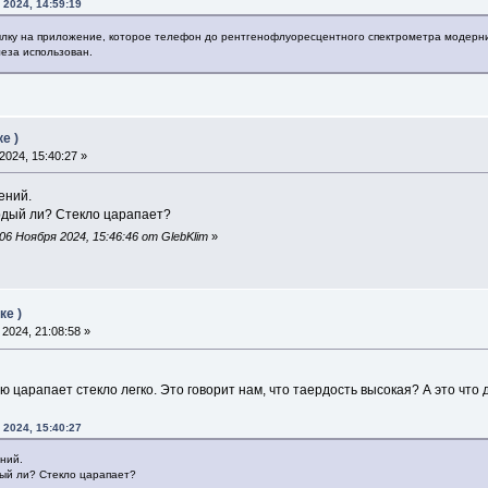
 2024, 14:59:19
ылку на приложение, которое телефон до рентгенофлуоресцентного спектрометра модер
еза использован.
е )
024, 15:40:27 »
ений.
рдый ли? Стекло царапает?
6 Ноября 2024, 15:46:46 от GlebKlim
»
ке )
2024, 21:08:58 »
 царапает стекло легко. Это говорит нам, что таердость высокая? А это что 
 2024, 15:40:27
ний.
ый ли? Стекло царапает?