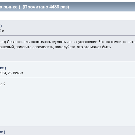
а рынке ) (Прочитано 4486 раз)
)
0 »
 тц Севастополь, захотелось сделать из них украшение. Что за камни, понять н
рашеный, помогите определить, пожалуйста, что это может быть
ке )
024, 23:19:46 »
ал ?
е )