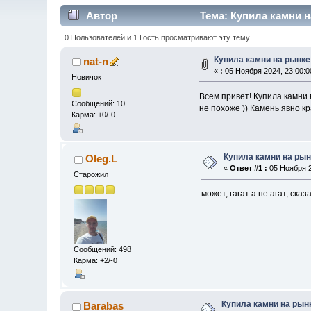
Автор
Тема: Купила камни н
0 Пользователей и 1 Гость просматривают эту тему.
Купила камни на рынке 
nat-n
«
:
05 Ноября 2024, 23:00:0
Новичок
Всем привет! Купила камни в
Сообщений: 10
не похоже )) Камень явно к
Карма: +0/-0
Купила камни на рын
Oleg.L
«
Ответ #1 :
05 Ноября 2
Старожил
может, гагат а не агат, сказ
Сообщений: 498
Карма: +2/-0
Купила камни на рынк
Barabas