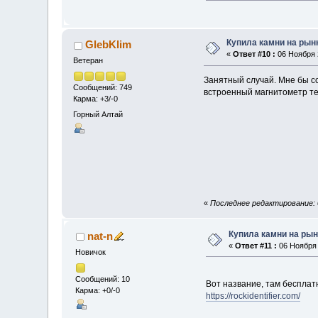
Купила камни на рынк
GlebKlim
«
Ответ #10 :
06 Ноября 2
Ветеран
Занятный случай. Мне бы с
Сообщений: 749
встроенный магнитометр т
Карма: +3/-0
Горный Алтай
«
Последнее редактирование: 0
Купила камни на рын
nat-n
«
Ответ #11 :
06 Ноября 
Новичок
Сообщений: 10
Вот название, там бесплат
Карма: +0/-0
https://rockidentifier.com/