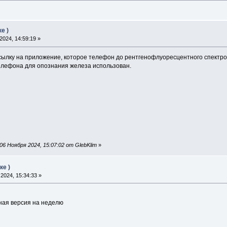
е )
024, 14:59:19 »
сылку на приложение, которое телефон до рентгенофлуоресцентного спект
елефона для опознания железа использован.
6 Ноября 2024, 15:07:02 от GlebKlim
»
ке )
2024, 15:34:33 »
ная версия на неделю