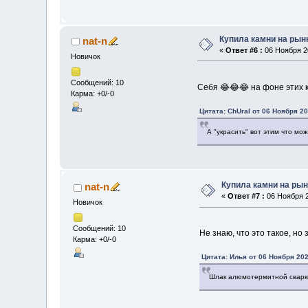
Купила камни на рынк
nat-n
«
Ответ #6 :
06 Ноября 20
Новичок
Сообщений: 10
Себя 😂😂😂 на фоне этих к
Карма: +0/-0
Цитата: ChUral от 06 Ноября 20
А "украсить" вот этим что м
Купила камни на рын
nat-n
«
Ответ #7 :
06 Ноября 2
Новичок
Сообщений: 10
Не знаю, что это такое, но
Карма: +0/-0
Цитата: Илья от 06 Ноября 202
Шлак алюмотермитной сварк