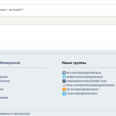
ница
»
метеорит?
 Минералов
Наши группы
vk.com/catalogmineralov
дения
twitter.com/catalogmineral
ологии
catalogmineralov.tumblr.com
flickr.com/photos/catalogmineralov
ия
ok.ru/catalogmineralov
t.me/catalogmineralov
камня
 камнях и минералах
.