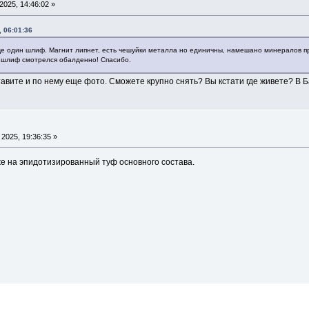
025, 14:46:02 »
, 06:01:36
е один шлиф. Магнит липнет, есть чешуйки металла но единичны, намешано минералов пр
шлиф смотрелся обалденно! Спасибо.
авите и по нему еще фото. Сможете крупно снять? Вы кстати где живете? В 
2025, 19:36:35 »
же на эпидотизированный туф основного состава.