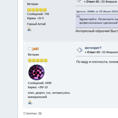
«
Ответ #2 :
03 Февраля 2
Ветеран
Цитата: AltNik от 03 Июня 2023
Сообщений: 749
Карма: +3/-0
Здравствуйте. Посмотрите ещ
профессионально сделанный 
Горный Алтай
Интересный образчик! Выст
метеорит?
jakl
«
Ответ #3 :
03 Февраля 
Ветеран
По виду и плотности, похо
Сообщений: 4499
Карма: +39/-10
кгмн, доцент, снс, интересуюсь
минералогией
Страницы: [
1
]