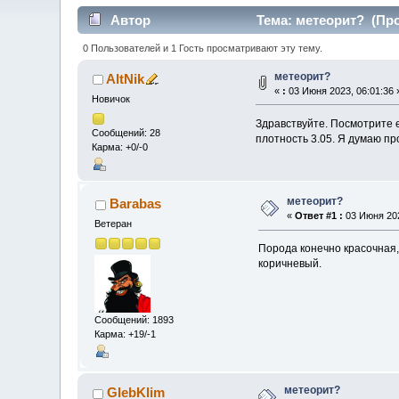
Автор
Тема: метеорит? (Про
0 Пользователей и 1 Гость просматривают эту тему.
метеорит?
AltNik
«
:
03 Июня 2023, 06:01:36 
Новичок
Здравствуйте. Посмотрите 
Сообщений: 28
плотность 3.05. Я думаю 
Карма: +0/-0
метеорит?
Barabas
«
Ответ #1 :
03 Июня 202
Ветеран
Порода конечно красочная,
коричневый.
Сообщений: 1893
Карма: +19/-1
метеорит?
GlebKlim