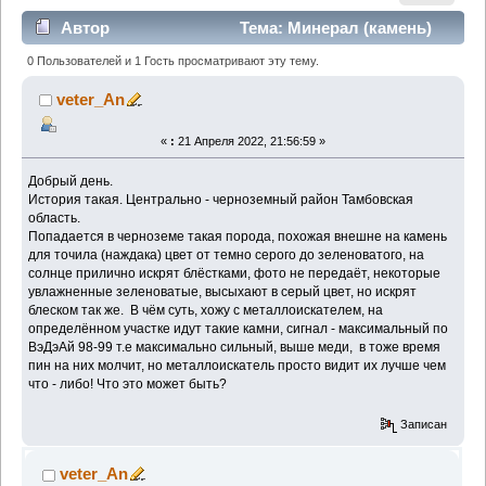
Автор
Тема: Минерал (камень)
помогите опознать (Прочитано 1867 раз)
0 Пользователей и 1 Гость просматривают эту тему.
veter_An
«
:
21 Апреля 2022, 21:56:59 »
Добрый день.
История такая. Центрально - черноземный район Тамбовская
область.
Попадается в черноземе такая порода, похожая внешне на камень
для точила (наждака) цвет от темно серого до зеленоватого, на
солнце прилично искрят блёстками, фото не передаёт, некоторые
увлажненные зеленоватые, высыхают в серый цвет, но искрят
блеском так же. В чём суть, хожу с металлоискателем, на
определённом участке идут такие камни, сигнал - максимальный по
ВэДэАй 98-99 т.е максимально сильный, выше меди, в тоже время
пин на них молчит, но металлоискатель просто видит их лучше чем
что - либо! Что это может быть?
Записан
veter_An