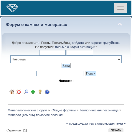
Toggle
navigat
Форум о камнях и минералах
Добро пожаловать,
Гость
. Пожалуйста,
войдите
или
зарегистрируйтесь
.
Не получили
письмо с кодом активации
?
Новости:
Минералогический форум
»
Общие форумы
»
Геологическая песочница
»
Минерал (камень) помогите опознать
« предыдущая тема
следующая тема »
Страницы: [
1
]
ПЕЧАТЬ