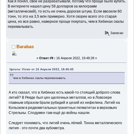
Как я понял, свое не разрабатывали, потому что проще было купить.
В интернете нашел цену 58 долларов за килограмм
(металлический), то есть не очень дорогая штука. Если ввозили 60
тонн, то это на 3,5 млн примерно. Хотя скорее всего это старая
цена, но все равно, наверное проще покупать, чем в Хибинах скалы
перемалывать.
Записан
Barabas
«
Ответ #9 :
16 Апреля 2022, 19:48:28 »
Цитата: Victor от 16 Апреля 2022, 18:46:45
чем в Хибинах скалы перемалывать.
А кто сказал, что в Хибинах есть какой-то стоящий доброго слова
литий? В Ревде был цех щелочных металлов, но в Ловозере
главным образом брали рубидий и цезий из нефелина. Литий на
Кольском в редкометальных гранитных пегматитах в верховьях
Стрельны. Сподумен там ещё до войны нашли.
Следует понимать, что литий очень лёгкий. Тонна металлического
лития - это почти два кубометра.