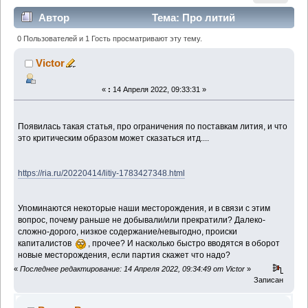
Автор
Тема: Про литий
(Прочитано 6753 раз)
0 Пользователей и 1 Гость просматривают эту тему.
Victor
«
:
14 Апреля 2022, 09:33:31 »
Появилась такая статья, про ограничения по поставкам лития, и что
это критическим образом может сказаться итд....
https://ria.ru/20220414/litiy-1783427348.html
Упоминаются некоторые наши месторождения, и в связи с этим
вопрос, почему раньше не добывали/или прекратили? Далеко-
сложно-дорого, низкое содержание/невыгодно, происки
капиталистов
, прочее?
И насколько быстро вводятся в оборот
новые месторождения, если партия скажет что надо?
«
Последнее редактирование: 14 Апреля 2022, 09:34:49 от Victor
»
Записан