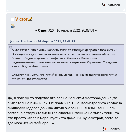
Записан
Victor
«
Ответ #10 :
16 Апреля 2022, 20:07:58 »
Цитата: Barabas от 16 Апреля 2022, 19:48:28
А кто сказал, что в Хибинах есть какой-то стоящий доброго слова литий?
В Ревде был цех щелочных металлов, но в Ловозере главным образом
брали рубидий и цезий из нефелина. Литий на Кольском в
редкометальных гранитных пегматитах в верховьях Стрельны. Сподумен
там ещё до войны нашли.
Следует понимать, что литий очень лёгкий. Тонна металлического лития -
это почти два кубометра.
Да, я почему-то подумал что раз на Кольском месторождения, то
обязательно в Хибинах. Не прав был. Ещё посмотрел что согласно
википедии годовая добыча лития около 300 _тысяч_ тонн. Если
согласно автору статьи мы закупаем 60 тонн (а не тысяч тонн), то
это просто капля в море, пусть это даже 120 кубометров, всего-то
два морских контейнера. =)
Записан