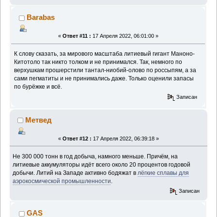
Barabas
«
Ответ #11 :
17 Апреля 2022, 06:01:00 »
К слову сказать, за мирового масштаба литиевый гигант Маноно-
Китотоло так никто толком и не принимался. Так, немного по
верхушкам прошерстили тантал-ниобий-олово по россыпям, а за
сами пегматиты и не принимались даже. Только оценили запасы
по бурёжке и всё.
Записан
Метвед
«
Ответ #12 :
17 Апреля 2022, 06:39:18 »
Не 300 000 тонн в год добыча, намного меньше. Причём, на
литиевые аккумуляторы идёт всего около 20 процентов годовой
добычи. Литий на Западе активно бодяжат в
лёгкие сплавы для
аэрокосмической промышленности
.
Записан
GAS