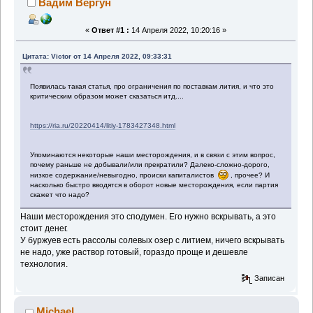
Вадим Вергун
«
Ответ #1 :
14 Апреля 2022, 10:20:16 »
Цитата: Victor от 14 Апреля 2022, 09:33:31
Появилась такая статья, про ограничения по поставкам лития, и что это
критическим образом может сказаться итд....
https://ria.ru/20220414/litiy-1783427348.html
Упоминаются некоторые наши месторождения, и в связи с этим вопрос,
почему раньше не добывали/или прекратили? Далеко-сложно-дорого,
низкое содержание/невыгодно, происки капиталистов
, прочее?
И
насколько быстро вводятся в оборот
новые месторождения, если партия
скажет что надо?
Наши месторождения это сподумен. Его нужно вскрывать, а это
стоит денег.
У буржуев есть рассолы солевых озер с литием, ничего вскрывать
не надо, уже раствор готовый, гораздо проще и дешевле
технология.
Записан
Michael