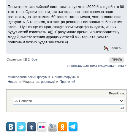
Посмотрел в английской вики, там пишут что в 2020 было добыто 80
тыс. тонн. Одним словом, статья странная: свое конечно надо
развивать, но эти жалкие 60 тонн я так понимаю, можно много еще
где купить. А то прямо, вот завтра реакторы остановятся без лития
этого... Ну в конце-концов, скажут всем смартфоны сдать, из них
будут литий извлекать =))) Сразу много времени высвободится у
людей, вместо чтения дурацких статей в интернете, чем-то
полезным можно будет заняться =)
Записан
Страницы: [
1
]
2
Все
ПЕЧАТЬ
« предыдущая тема
следующая тема »
Минералогический форум
»
Общие форумы
»
Новости
(Модератор:
geonews
) »
Про литий
Перейти в: