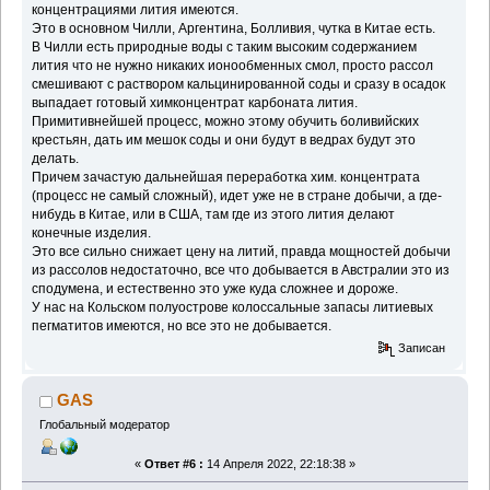
концентрациями лития имеются.
Это в основном Чилли, Аргентина, Болливия, чутка в Китае есть.
В Чилли есть природные воды с таким высоким содержанием
лития что не нужно никаких ионообменных смол, просто рассол
смешивают с раствором кальцинированной соды и сразу в осадок
выпадает готовый химконцентрат карбоната лития.
Примитивнейшей процесс, можно этому обучить боливийских
крестьян, дать им мешок соды и они будут в ведрах будут это
делать.
Причем зачастую дальнейшая переработка хим. концентрата
(процесс не самый сложный), идет уже не в стране добычи, а где-
нибудь в Китае, или в США, там где из этого лития делают
конечные изделия.
Это все сильно снижает цену на литий, правда мощностей добычи
из рассолов недостаточно, все что добывается в Австралии это из
сподумена, и естественно это уже куда сложнее и дороже.
У нас на Кольском полуострове колоссальные запасы литиевых
пегматитов имеются, но все это не добывается.
Записан
GAS
Глобальный модератор
«
Ответ #6 :
14 Апреля 2022, 22:18:38 »