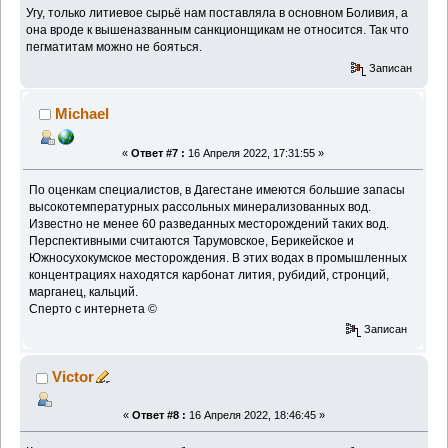
Угу, только литиевое сырьё нам поставляла в основном Боливия, а
она вроде к вышеназванным санкционщикам не относится. Так что
пегматитам можно не бояться.
Записан
Michael
«
Ответ #7 :
16 Апреля 2022, 17:31:55 »
По оценкам специалистов, в Дагестане имеются большие запасы
высокотемпературных рассольных минерализованных вод.
Известно не менее 60 разведанных месторождений таких вод.
Перспективными считаются Тарумовское, Берикейское и
Южносухокумское месторождения. В этих водах в промышленных
концентрациях находятся карбонат лития, рубидий, стронций,
марганец, кальций.
Сперто с интернета ©
Записан
Victor
«
Ответ #8 :
16 Апреля 2022, 18:46:45 »