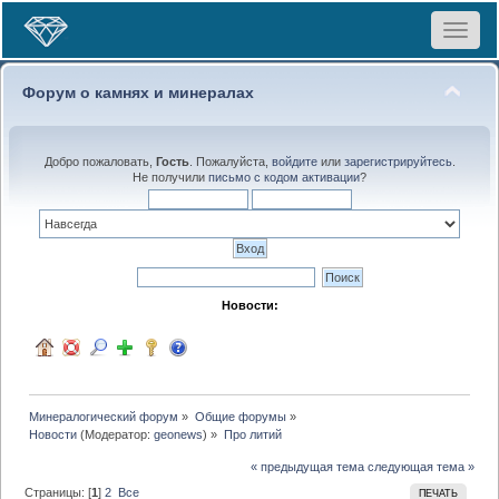
Toggle
navigat
Форум о камнях и минералах
Добро пожаловать,
Гость
. Пожалуйста,
войдите
или
зарегистрируйтесь
.
Не получили
письмо с кодом активации
?
Новости:
Минералогический форум
»
Общие форумы
»
Новости
(Модератор:
geonews
) »
Про литий
« предыдущая тема
следующая тема »
Страницы: [
1
]
2
Все
ПЕЧАТЬ