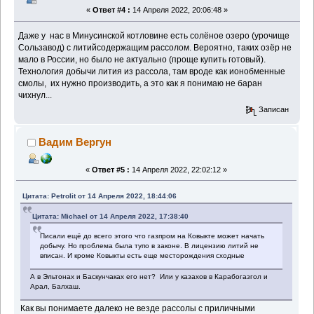
«
Ответ #4 :
14 Апреля 2022, 20:06:48 »
Даже у нас в Минусинской котловине есть солёное озеро (урочище
Сользавод) с литийсодержащим рассолом. Вероятно, таких озёр не
мало в России, но было не актуально (проще купить готовый).
Технология добычи лития из рассола, там вроде как ионобменные
смолы, их нужно производить, а это как я понимаю не баран
чихнул...
Записан
Вадим Вергун
«
Ответ #5 :
14 Апреля 2022, 22:02:12 »
Цитата: Petrolit от 14 Апреля 2022, 18:44:06
Цитата: Michael от 14 Апреля 2022, 17:38:40
Писали ещё до всего этого что газпром на Ковыкте может начать
добычу. Но проблема была тупо в законе. В лицензию литий не
вписан. И кроме Ковыкты есть еще месторождения сходные
А в Эльтонах и Баскунчаках его нет? Или у казахов в Карабогазгол и
Арал, Балхаш.
Как вы понимаете далеко не везде рассолы с приличными