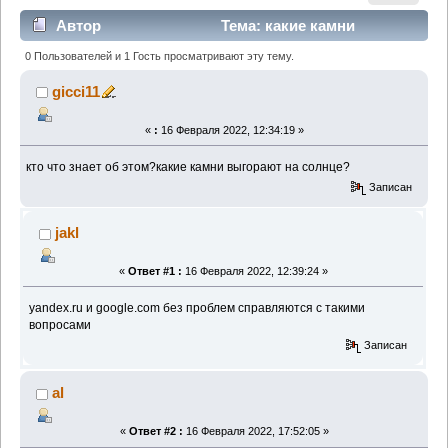
Автор
Тема: какие камни
выгорают на солнце? (Прочитано 3311 раз)
0 Пользователей и 1 Гость просматривают эту тему.
gicci11
«
:
16 Февраля 2022, 12:34:19 »
кто что знает об этом?какие камни выгорают на солнце?
Записан
jakl
«
Ответ #1 :
16 Февраля 2022, 12:39:24 »
yandex.ru и google.com без проблем справляются с такими
вопросами
Записан
al
«
Ответ #2 :
16 Февраля 2022, 17:52:05 »