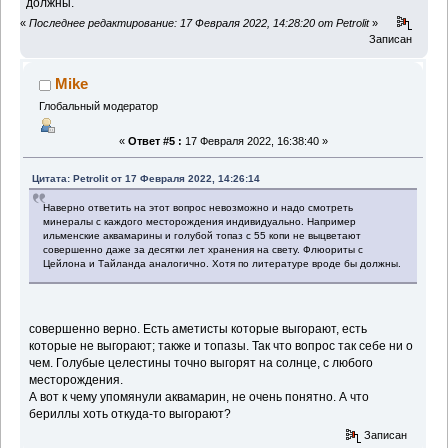
должны.
«
Последнее редактирование: 17 Февраля 2022, 14:28:20 от Petrolit
»
Записан
Mike
Глобальный модератор
«
Ответ #5 :
17 Февраля 2022, 16:38:40 »
Цитата: Petrolit от 17 Февраля 2022, 14:26:14
Наверно ответить на этот вопрос невозможно и надо смотреть
минералы с каждого месторождения индивидуально. Например
ильменские аквамарины и голубой топаз с 55 копи не выцветают
совершенно даже за десятки лет хранения на свету. Флюориты с
Цейлона и Тайланда аналогично. Хотя по литературе вроде бы должны.
совершенно верно. Есть аметисты которые выгорают, есть
которые не выгорают; также и топазы. Так что вопрос так себе ни о
чем. Голубые целестины точно выгорят на солнце, с любого
месторождения.
А вот к чему упомянули аквамарин, не очень понятно. А что
бериллы хоть откуда-то выгорают?
Записан