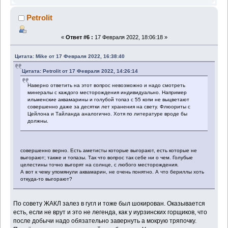
Petrolit
«
Ответ #6 :
17 Февраля 2022, 18:06:18 »
Цитата: Mike от 17 Февраля 2022, 16:38:40
Цитата: Petrolit от 17 Февраля 2022, 14:26:14
Наверно ответить на этот вопрос невозможно и надо смотреть
минералы с каждого месторождения индивидуально. Например
ильменские аквамарины и голубой топаз с 55 копи не выцветают
совершенно даже за десятки лет хранения на свету. Флюориты с
Цейлона и Тайланда аналогично. Хотя по литературе вроде бы
должны.
совершенно верно. Есть аметисты которые выгорают, есть которые не
выгорают; также и топазы. Так что вопрос так себе ни о чем. Голубые
целестины точно выгорят на солнце, с любого месторождения.
А вот к чему упомянули аквамарин, не очень понятно. А что бериллы хоть
откуда-то выгорают?
По совету ЖАКЛ залез в гугл и тоже был шокирован. Оказывается
есть, если не врут и это не легенда, как у иурзинских горщиков, что
после добычи надо обязательно завернуть а мокрую тряпочку.