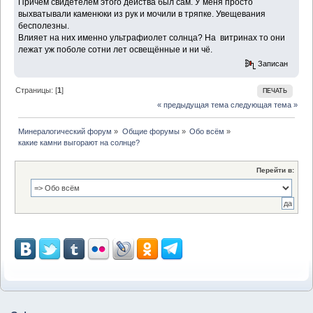
Причём свидетелем этого действа был сам. У меня просто
выхватывали каменюки из рук и мочили в тряпке. Увещевания
бесполезны.
Влияет на них именно ультрафиолет солнца? На витринах то они
лежат уж поболе сотни лет освещённые и ни чё.
Записан
Страницы: [
1
]
ПЕЧАТЬ
« предыдущая тема
следующая тема »
Минералогический форум
»
Общие форумы
»
Обо всём
»
какие камни выгорают на солнце?
Перейти в: