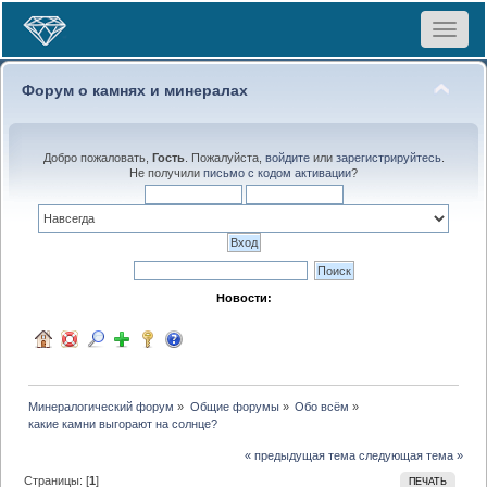
Toggle
navigat
Форум о камнях и минералах
Добро пожаловать,
Гость
. Пожалуйста,
войдите
или
зарегистрируйтесь
.
Не получили
письмо с кодом активации
?
Новости:
Минералогический форум
»
Общие форумы
»
Обо всём
»
какие камни выгорают на солнце?
« предыдущая тема
следующая тема »
Страницы: [
1
]
ПЕЧАТЬ