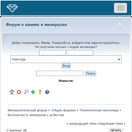
Toggle
navigat
Форум о камнях и минералах
Добро пожаловать,
Гость
. Пожалуйста,
войдите
или
зарегистрируйтесь
.
Не получили
письмо с кодом активации
?
Новости:
Минералогический форум
»
Общие форумы
»
Геологическая песочница
»
Безопасность минералов с асбестом
« предыдущая тема
следующая тема »
Страницы: [
1
]
ПЕЧАТЬ