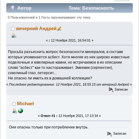
Автор
Тема: Безопасность
минералов с асбестом (Прочитано 3988 раз)
0 Пользователей и 1 Гость просматривают эту тему.
вечерний Андрей
«
:
12 Ноября 2021, 16:54:01 »
Просьба разъяснить вопрос безопасности минералов, в составе
которых упоминается асбест. Хотя многие из них широко известные
поделочные и ювелирные камни, но встречаемое в их описании
слово "асбест" как-то настораживает. Змеевик (серпентин),
соколиный глаз, петерсит...
Не опасно ли иметь их в домашней коллекции?
«
Последнее редактирование: 12 Ноября 2021, 16:55:15 от вечерний Андрей
»
Записан
Michael
«
Ответ #1 :
12 Ноября 2021, 17:13:34 »
Они опасны только при потреблении внутрь.
Записан