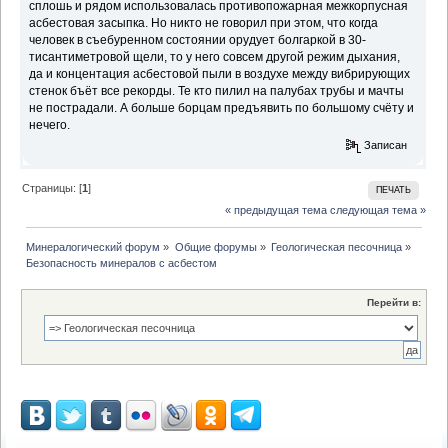
сплошь и рядом использовалась противопожарная межкорпусная
асбестовая засыпка. Но никто не говорил при этом, что когда
человек в съебуренном состоянии орудует болгаркой в 30-
тисантиметровой щели, то у него совсем другой режим дыхания,
да и концентация асбестовой пыли в воздухе между вибрирующих
стенок бъёт все рекорды. Те кто пилил на палубах трубы и мачты
не пострадали. А больше борцам предъявить по большому счёту и
нечего.
Записан
Страницы: [
1
]
ПЕЧАТЬ
« предыдущая тема
следующая тема »
Минералогический форум
»
Общие форумы
»
Геологическая песочница
»
Безопасность минералов с асбестом
Перейти в: