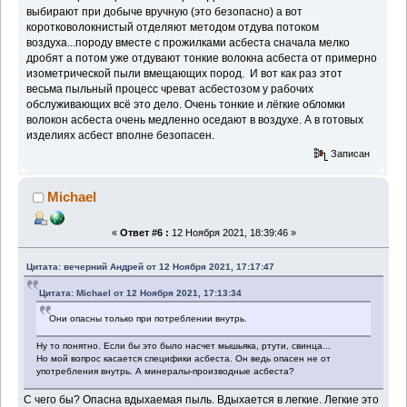
выбирают при добыче вручную (это безопасно) а вот
коротковолокнистый отделяют методом отдува потоком
воздуха...породу вместе с прожилками асбеста сначала мелко
дробят а потом уже отдувают тонкие волокна асбеста от примерно
изометрической пыли вмещающих пород. И вот как раз этот
весьма пыльный процесс чреват асбестозом у рабочих
обслуживающих всё это дело. Очень тонкие и лёгкие обломки
волокон асбеста очень медленно оседают в воздухе. А в готовых
изделиях асбест вполне безопасен.
Записан
Michael
«
Ответ #6 :
12 Ноября 2021, 18:39:46 »
Цитата: вечерний Андрей от 12 Ноября 2021, 17:17:47
Цитата: Michael от 12 Ноября 2021, 17:13:34
Они опасны только при потреблении внутрь.
Ну то понятно. Если бы это было насчет мышьяка, ртути, свинца...
Но мой вопрос касается специфики асбеста. Он ведь опасен не от
употребления внутрь. А минералы-производные асбеста?
С чего бы? Опасна вдыхаемая пыль. Вдыхается в легкие. Легкие это