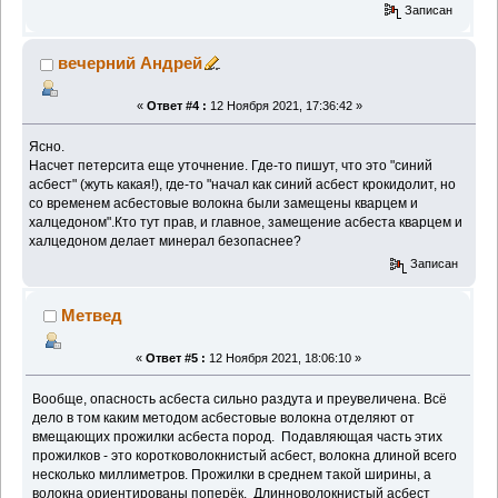
Записан
вечерний Андрей
«
Ответ #4 :
12 Ноября 2021, 17:36:42 »
Ясно.
Насчет петерсита еще уточнение. Где-то пишут, что это "синий
асбест" (жуть какая!), где-то "начал как синий асбест крокидолит, но
со временем асбестовые волокна были замещены кварцем и
халцедоном".Кто тут прав, и главное, замещение асбеста кварцем и
халцедоном делает минерал безопаснее?
Записан
Метвед
«
Ответ #5 :
12 Ноября 2021, 18:06:10 »
Вообще, опасность асбеста сильно раздута и преувеличена. Всё
дело в том каким методом асбестовые волокна отделяют от
вмещающих прожилки асбеста пород. Подавляющая часть этих
прожилков - это коротковолокнистый асбест, волокна длиной всего
несколько миллиметров. Прожилки в среднем такой ширины, а
волокна ориентированы поперёк. Длинноволокнистый асбест