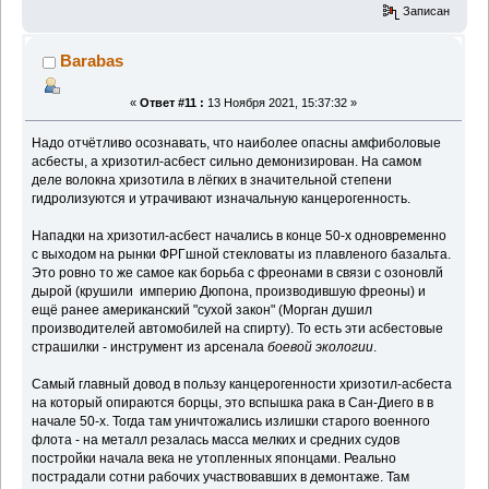
Записан
Barabas
«
Ответ #11 :
13 Ноября 2021, 15:37:32 »
Надо отчётливо осознавать, что наиболее опасны амфиболовые
асбесты, а хризотил-асбест сильно демонизирован. На самом
деле волокна хризотила в лёгких в значительной степени
гидролизуются и утрачивают изначальную канцерогенность.
Нападки на хризотил-асбест начались в конце 50-х одновременно
с выходом на рынки ФРГшной стекловаты из плавленого базальта.
Это ровно то же самое как борьба с фреонами в связи с озоновлй
дырой (крушили империю Дюпона, производившую фреоны) и
ещё ранее американский "сухой закон" (Морган душил
производителей автомобилей на спирту). То есть эти асбестовые
страшилки - инструмент из арсенала
боевой экологии
.
Самый главный довод в пользу канцерогенности хризотил-асбеста
на который опираются борцы, это вспышка рака в Сан-Диего в в
начале 50-х. Тогда там уничтожались излишки старого военного
флота - на металл резалась масса мелких и средних судов
постройки начала века не утопленных японцами. Реально
пострадали сотни рабочих участвовавших в демонтаже. Там