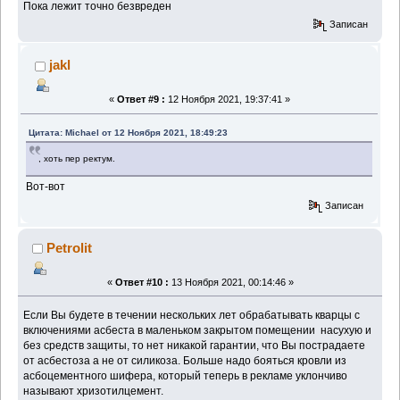
Пока лежит точно безвреден
Записан
jakl
«
Ответ #9 :
12 Ноября 2021, 19:37:41 »
Цитата: Michael от 12 Ноября 2021, 18:49:23
, хоть пер ректум.
Вот-вот
Записан
Petrolit
«
Ответ #10 :
13 Ноября 2021, 00:14:46 »
Если Вы будете в течении нескольких лет обрабатывать кварцы с
включениями асбеста в маленьком закрытом помещении насухую и
без средств защиты, то нет никакой гарантии, что Вы пострадаете
от асбестоза а не от силикоза. Больше надо бояться кровли из
асбоцементного шифера, который теперь в рекламе уклончиво
называют хризотилцемент.