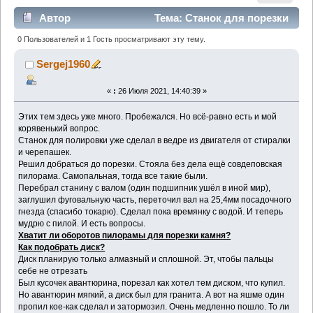
Автор
Тема: Станок для порезки
камня (Прочитано 2252 раз)
0 Пользователей и 1 Гость просматривают эту тему.
Sergej1960
«
:
26 Июля 2021, 14:40:39 »
Этих тем здесь уже много. Пробежался. Но всё-равно есть и мой
корявенький вопрос.
Станок для полировки уже сделал в ведре из двигателя от стиралки
и черепашек.
Решил добраться до порезки. Стояла без дела ещё совдеповская
пилорама. Самопальная, тогда все такие были.
Перебрал станину с валом (один подшипник ушёл в иной мир),
заглушил фуговальную часть, переточил вал на 25,4мм посадочного
гнезда (спасибо токарю). Сделал пока времянку с водой. И теперь
мудрю с пилой. И есть вопросы.
Хватит ли оборотов пилорамы для порезки камня?
Как подобрать диск?
Диск планирую только алмазный и сплошной. Эт, чтобы пальцы
себе не отрезать
Был кусочек авантюрина, порезал как хотел тем диском, что купил.
Но авантюрин мягкий, а диск был для гранита. А вот на яшме один
пропил кое-как сделал и затормозил. Очень медленно пошло. То ли