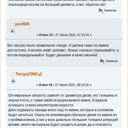
переходную втулку на больший диаметр, а вот обратно нет.
Записан
yuri926
«
Ответ #4 :
27 Июля 2021, 07:23:20 »
Вот как раз было правильное гнездо. И дисков таких по камню
достаточно. А втулка люфт добавит. Лучше сначала спрашивайте, а
потом переделывайте. Будет дешевле и качественней.
Записан
Sergej1960
«
Ответ #5 :
27 Июля 2021, 08:18:35 »
Оптимальные обороты зависят от диаметра диска, его толщины и
зернистости, а также свойств разрезаемого камня. В идеале
оснащать станок регулятором скорости.
Диск подбирать прежде всего под те камни, которые в основном
будут резаться. Очень не рекомендую обычные диски по камню из
строймагазинов, у них у всех довольно большая толщина режущей
кромки, много материала будет уходить в шлам, да и плоскость