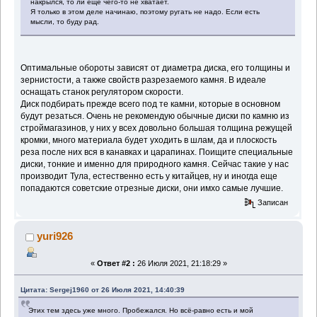
накрылся, то ли ещё чего-то не хватает.
Я только в этом деле начинаю, поэтому ругать не надо. Если есть
мысли, то буду рад.
Оптимальные обороты зависят от диаметра диска, его толщины и
зернистости, а также свойств разрезаемого камня. В идеале
оснащать станок регулятором скорости.
Диск подбирать прежде всего под те камни, которые в основном
будут резаться. Очень не рекомендую обычные диски по камню из
строймагазинов, у них у всех довольно большая толщина режущей
кромки, много материала будет уходить в шлам, да и плоскость
реза после них вся в канавках и царапинах. Поищите специальные
диски, тонкие и именно для природного камня. Сейчас такие у нас
производит Тула, естественно есть у китайцев, ну и иногда еще
попадаются советские отрезные диски, они имхо самые лучшие.
Записан
yuri926
«
Ответ #2 :
26 Июля 2021, 21:18:29 »
Цитата: Sergej1960 от 26 Июля 2021, 14:40:39
Этих тем здесь уже много. Пробежался. Но всё-равно есть и мой