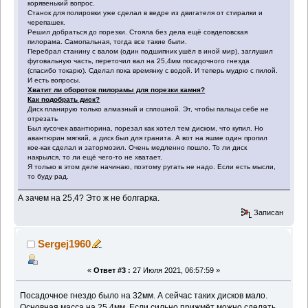
корявенький вопрос.
Станок для полировки уже сделал в ведре из двигателя от стиралки и
черепашек.
Решил добраться до порезки. Стояла без дела ещё совдеповская
пилорама. Самопальная, тогда все такие были.
Перебрал станину с валом (один подшипник ушёл в иной мир), заглушил
фуговальную часть, переточил вал на 25,4мм посадочного гнезда
(спасибо токарю). Сделал пока времянку с водой. И теперь мудрю с пилой.
И есть вопросы.
Хватит ли оборотов пилорамы для порезки камня?
Как подобрать диск?
Диск планирую только алмазный и сплошной. Эт, чтобы пальцы себе не
отрезать
Был кусочек авантюрина, порезал как хотел тем диском, что купил. Но
авантюрин мягкий, а диск был для гранита. А вот на яшме один пропил
кое-как сделал и затормозил. Очень медленно пошло. То ли диск
накрылся, то ли ещё чего-то не хватает.
Я только в этом деле начинаю, поэтому ругать не надо. Если есть мысли,
то буду рад.
А зачем на 25,4? Это ж не болгарка.
Записан
Sergej1960
«
Ответ #3 :
27 Июля 2021, 06:57:59 »
Посадочное гнездо было на 32мм. А сейчас таких дисков мало.
Основная масса на 25,4мм. Если сильно прижмёт можно сделать