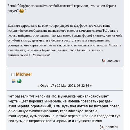
Petrolit"Фарфор из какой то особой алмазной керамики, что на нём берилл
рисует?
"
Если это адресовано ко мне, то про рисует на фарфоре, это чисто ваше
искривлённое воображение написанного мною в качестве ответа ТС о цвете
черты, найденного им камня. Так как мною (расшифрую) указано, что на мой
сугубый взгляд, цвет черты у берилла отсутствует или затруднительно
усмотреть, что черта белая, но не как серая с зеленоватым оттенком. Может я
и ошибаюсь, но у моих бериллов, именно так и было. Р.s. читайте
внимательней. С Уважением!
Записан
Michael
«
Ответ #7 :
12 Мая 2021, 08:32:56 »
чет развели тут непойми что. в учебнике как написано? цвет
черты=цвет порошка минерала. не могёшь потереть - раздави
взял берилл. огроменный, 3 мм, чуть под ногтем не потерял. потер
об обычную химическую чашку керамическую. черта е.
взял корунд, чуть побольше. и тоже черта е. ибо не в твердости тут
вся суть, а в шероховатости керамики и хрупкости камня
Записан