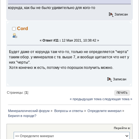
корунда, как бы не было удивительно для кого-то
Записан
Cord
«
Ответ #11 :
12 Мая 2021, 10:38:42 »
Будет даже от корунда там что-то, только не определяется "черта"
таким обор. у минералов с тв. выше 7, и вообще щитается что нет у
них "черты".
Хотя конечно ж есть, потому что порошок получить можно.
Записан
Страницы: [
1
]
ПЕЧАТЬ
« предыдущая тема
следующая тема »
Минералогический форум
»
Вопросы и ответы
»
Определите минерал
»
Берилл в породе?
Перейти в: