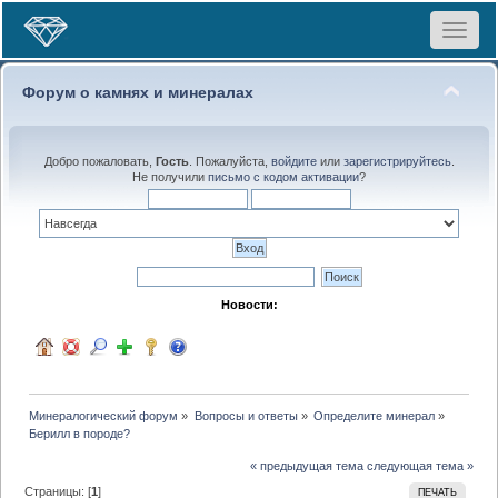
Toggle
navigat
Форум о камнях и минералах
Добро пожаловать,
Гость
. Пожалуйста,
войдите
или
зарегистрируйтесь
.
Не получили
письмо с кодом активации
?
Новости:
Минералогический форум
»
Вопросы и ответы
»
Определите минерал
»
Берилл в породе?
« предыдущая тема
следующая тема »
Страницы: [
1
]
ПЕЧАТЬ