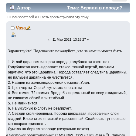
Автор
Тема: Берилл в породе?
(Прочитано 2611 раз)
0 Пользователей и 1 Гость просматривают эту тему.
Vasa
«
:
11 Мая 2021, 13:18:27 »
Здравствуйте! Подскажите пожалуйста, что за камень может быть.
1.
Иглой царапается серая порода, голубоватая часть нет.
Голубоватая часть царапает стекло, тонкой чертой, пальцем
ощутимо, что это царапина. Порода оставляет след типа царапины,
но пальцем царапина не чувствуется.
2. Найден на железнодорожной отсыпке, Урал.
3. Цвет черты. Серый, чуть с зеленоватым.
4. Вес камня. 72 грамма. Вроде бы нормальный по весу, ожидаемый,
не слишком лёгкий или тяжёлый.
5. Не магнитится.
6. На уксусную кислоту не реагирует.
7. Свежий скол неровный. Порода шершавая, прозрачный слой
гладкий. Блеск стеклянистый и рассеянный. Спайность тут не знаю,
как охарактеризовать.
Думала на берилл в породе (визуально похож).
«
Последнее редактирование: 11 Мая 2021, 13:21:01 от Vasa
»
Записан