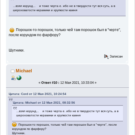
...взял корунд... и тоже черта е. ибо не в твердости тут вся суть, а в
шероховатости керамики и хрупкости камня
Порошок-то порошок, только чей там порошок был в "черте",
после корундом по фарфору?
Шутники.
Записан
Michael
«
Ответ #10 :
12 Мая 2021, 10:33:04 »
Цитата: Cord от 12 Мая 2021, 10:24:54
Цитата: Michael от 12 Мая 2021, 08:32:56
...взял корунд... и тоже черта е. ибо не в твердости тут вся суть, а в
шероховатости керамики и хрупкости камня
Порошок-то порошок, только чей там порошок был в "черте", после
корундом по фарфору?
Шутники.