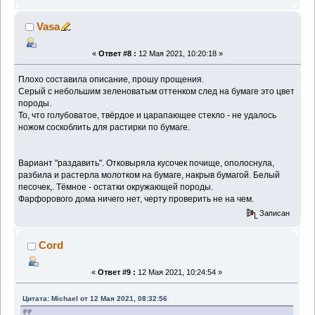
Vasa
«
Ответ #8 :
12 Мая 2021, 10:20:18 »
Плохо составила описание, прошу прощения.
Серый с небольшим зеленоватым оттенком след на бумаге это цвет
породы.
То, что голубоватое, твёрдое и царапающее стекло - не удалось
ножом соскоблить для растирки по бумаге.
Вариант "раздавить". Отковыряла кусочек почище, ополоснула,
разбила и растерла молотком на бумаге, накрыв бумагой. Белый
песочек,. Тёмное - остатки окружающей породы.
Фарфорового дома ничего нет, черту проверить не на чем.
Записан
Cord
«
Ответ #9 :
12 Мая 2021, 10:24:54 »
Цитата: Michael от 12 Мая 2021, 08:32:56