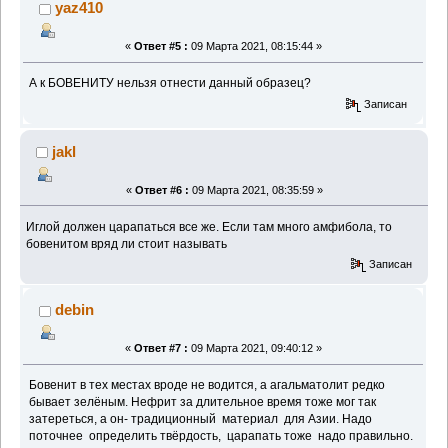
yaz410
«
Ответ #5 :
09 Марта 2021, 08:15:44 »
А к БОВЕНИТУ нельзя отнести данный образец?
Записан
jakl
«
Ответ #6 :
09 Марта 2021, 08:35:59 »
Иглой должен царапаться все же. Если там много амфибола, то
бовенитом вряд ли стоит называть
Записан
debin
«
Ответ #7 :
09 Марта 2021, 09:40:12 »
Бовенит в тех местах вроде не водится, а агальматолит редко
бывает зелёным. Нефрит за длительное время тоже мог так
затереться, а он- традиционный материал для Азии. Надо
поточнее определить твёрдость, царапать тоже надо правильно.