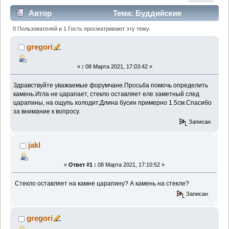
Автор
Тема: Буддийские
антикварные чётки из не известного камня.
0 Пользователей и 1 Гость просматривают эту тему.
(Прочитано 2271 раз)
gregori
«
:
08 Марта 2021, 17:03:42 »
Здравствуйте уважаемые форумчане.Просьба помочь определить
камень.Игла не царапает, стекло оставляет еле заметный след
царапины, на ощупь холодит.Длина бусин примерно 1.5см.Спасибо
за внимание к вопросу.
Записан
jakl
«
Ответ #1 :
08 Марта 2021, 17:10:52 »
Стекло оставляет на камне царапину? А камень на стекле?
Записан
gregori