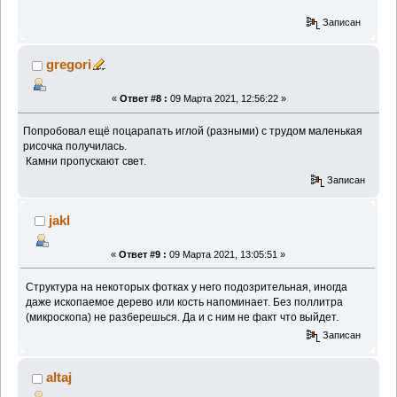
Записан
gregori
«
Ответ #8 :
09 Марта 2021, 12:56:22 »
Попробовал ещё поцарапать иглой (разными) с трудом маленькая
рисочка получилась.
Камни пропускают свет.
Записан
jakl
«
Ответ #9 :
09 Марта 2021, 13:05:51 »
Структура на некоторых фотках у него подозрительная, иногда
даже ископаемое дерево или кость напоминает. Без поллитра
(микроскопа) не разберешься. Да и с ним не факт что выйдет.
Записан
altaj