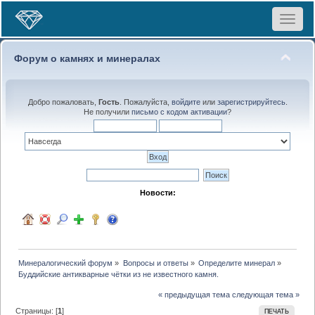
Toggle
navigat
Форум о камнях и минералах
Добро пожаловать,
Гость
. Пожалуйста,
войдите
или
зарегистрируйтесь
.
Не получили
письмо с кодом активации
?
Новости:
Минералогический форум
»
Вопросы и ответы
»
Определите минерал
»
Буддийские антикварные чётки из не известного камня.
« предыдущая тема
следующая тема »
Страницы: [
1
]
ПЕЧАТЬ