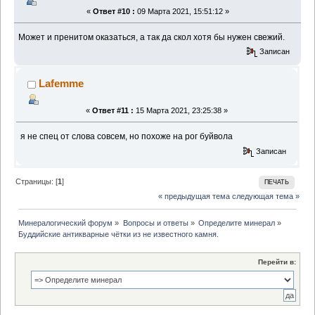
«
Ответ #10 :
09 Марта 2021, 15:51:12 »
Может и пренитом оказаться, а так да скол хотя бы нужен свежий.
Записан
Lafemme
«
Ответ #11 :
15 Марта 2021, 23:25:38 »
я не спец от слова совсем, но похоже на рог буйвола
Записан
Страницы: [
1
]
ПЕЧАТЬ
« предыдущая тема
следующая тема »
Минералогический форум
»
Вопросы и ответы
»
Определите минерал
»
Буддийские антикварные чётки из не известного камня.
Перейти в: