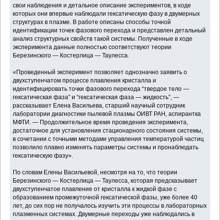
свои наблюдения и детальное описание экспериментов, в ходе
которых они впервые наблюдали гексатическую фазу в двумерных
структурах в плазме. В работе описаны способы точной
идентификации точек фазового перехода и представлен детальный
анализ структурных свойств такой системы. Полученные в ходе
эксперимента данные полностью соответствуют теории
Березинского — Костерлица — Таулесса.
«Проведенный эксперимент позволяет однозначно заявить о
двухступенчатом процессе плавления кристалла и
идентифицировать точки фазового перехода “твердое тело —
гексатическая фаза” и “гексатическая фаза — жидкость”, ―
рассказывает Елена Васильева, старший научный сотрудник
лаборатории диагностики пылевой плазмы ОИВТ РАН, аспирантка
МФТИ. ― Продолжительное время проведения эксперимента,
достаточное для установления стационарного состояния системы,
в сочетании с точными методами управления температурой частиц
позволило плавно изменять параметры системы и пронаблюдать
гексатическую фазу».
По словам Елены Васильевой, несмотря на то, что теории
Березинского — Костерлица — Таулесса, которая предсказывает
двухступенчатое плавление от кристалла к жидкой фазе с
образованием промежуточной гексатической фазы, уже более 40
лет, до сих пор не получалось изучить эти процессы в лабораторных
плазменных системах. Двумерные переходы уже наблюдались в