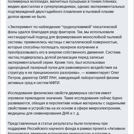
полимерных коллоидах, магнитных пузырьках в тонких пленках,
жидких кристаллах и суперпроводниках, однако экспериментальных
подтверждений двухстадийного плавления в пылевой плазме
долгое время не было.
«Эксперимент по наблюдению “трудноуловимой” гексатической
фазы удался благодаря ряду факторов. Так, мы использовали
нестандартный подход для формирования монослойной пылевой
системы: применялись частицы с металлической поверхностью,
которые способны поглощать лазерное излучение и
преобразовывать его в энергию собственного движения. Система
частиц подвергалась долгой релаксации перед записью
экспериментальной серии. Кроме того, был использован
однородный лазерный пучок для равномерного воздействия на
структуру и ее прецизионного разогрева», ― комментирует Олег
Петров, директор ОИВТ РАН, заведующий лабораторией физики
активных сред и систем МФТИ.
Исследование физических свойств двумерных систем имеет
огромное прикладное значение. Такие исследования сейчас бурно
развиваются, обещая в перспективе новые материалы с заданными
свойствами и устройства на их основе в сфере микроэлектроники,
медицины для секвенирования ДНК и т. д.
Представленные в статье результаты были получены при
поддержке Российского научного фонда в рамках проекта «Активное
броуновское движение кулоновских макрочастиц в плазме и