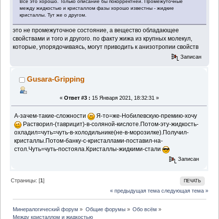
Всё это хорошо. Только описание бы покорректней. Промежуточные
между жидкостью и кристаллом фазы хорошо известны - жидкие
кристаллы. Тут же о другом.
это не промежуточное состояние, а вещество обладающее
свойствами и того и другого. по факту жижа из крупных молекул,
которые, упорядочиваясь, могут приводить к анизотропии свойств
Записан
Gusara-Gripping
«
Ответ #3 :
15 Января 2021, 18:32:31 »
А-зачем-такие-сложности
Я-то=же-Нобилевскую-премию-хочу
Растворил-(таврицит)-в-соляной-кислоте.Потом-эту-жидкость-
охладил=чуть=чуть-в-холодильнике(не-в-морозилке).Получил-
кристаллы.Потом-банку-с-кристаллами-поставил-на-
стол.Чуть=чуть-постояла.Кристаллы-жидкими-стали
Записан
Страницы: [
1
]
ПЕЧАТЬ
« предыдущая тема
следующая тема »
Минералогический форум
»
Общие форумы
»
Обо всём
»
Между кристаллом и жидкостью