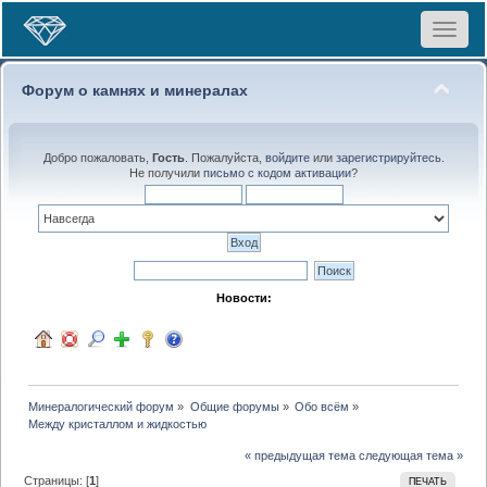
Toggle
navigat
Форум о камнях и минералах
Добро пожаловать,
Гость
. Пожалуйста,
войдите
или
зарегистрируйтесь
.
Не получили
письмо с кодом активации
?
Новости:
Минералогический форум
»
Общие форумы
»
Обо всём
»
Между кристаллом и жидкостью
« предыдущая тема
следующая тема »
Страницы: [
1
]
ПЕЧАТЬ