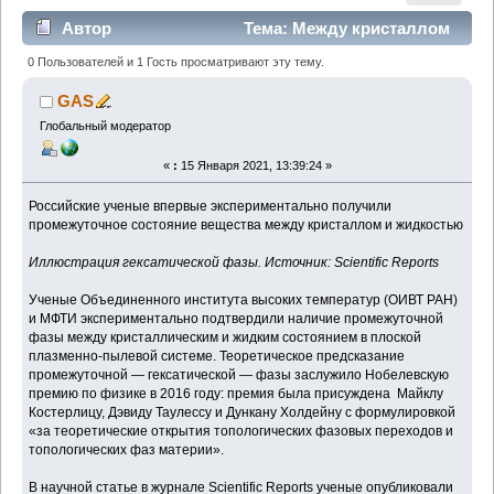
Автор
Тема: Между кристаллом
и жидкостью (Прочитано 1182 раз)
0 Пользователей и 1 Гость просматривают эту тему.
GAS
Глобальный модератор
«
:
15 Января 2021, 13:39:24 »
Российские ученые впервые экспериментально получили
промежуточное состояние вещества между кристаллом и жидкостью
Иллюстрация гексатической фазы. Источник: Scientific Reports
Ученые Объединенного института высоких температур (ОИВТ РАН)
и МФТИ экспериментально подтвердили наличие промежуточной
фазы между кристаллическим и жидким состоянием в плоской
плазменно-пылевой системе. Теоретическое предсказание
промежуточной ― гексатической ― фазы заслужило Нобелевскую
премию по физике в 2016 году: премия была присуждена Майклу
Костерлицу, Дэвиду Таулессу и Дункану Холдейну с формулировкой
«за теоретические открытия топологических фазовых переходов и
топологических фаз материи».
В научной статье в журнале Scientific Reports ученые опубликовали