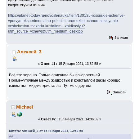
сверхтекучем гелии».
https://planet-today.ru/novosti/nauka/item/130135-rossijskie-uchenye-
vpervye-eksperimentalno-poluchili-promezhutochnoe-sostoyanie-
veshchestva-mezhdu-kristallom-i-zhidkostyu?
utm_source=yxnews&utm_medium=desktop
Записан
Алексей_3
«
Ответ #1 :
15 Января 2021, 13:52:58 »
Всё это хорошо. Только описание бы покорректней.
Промежуточные между жидкостью и кристаллом фазы хорошо
известны - жидкие кристаллы. Тут же о другом.
Записан
Michael
«
Ответ #2 :
15 Января 2021, 14:36:59 »
Цитата: Алексей_3 от 15 Января 2021, 13:52:58