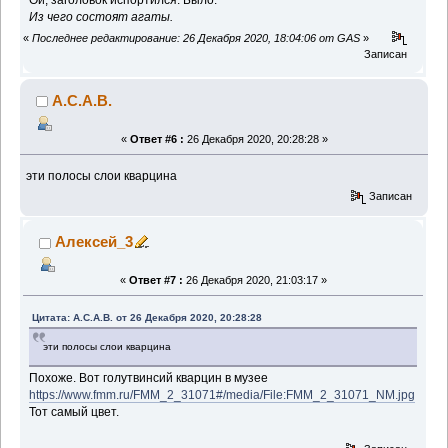
Ой, заголовок испортился. Было:
Из чего состоят агаты.
«
Последнее редактирование: 26 Декабря 2020, 18:04:06 от GAS
»
Записан
А.С.А.В.
«
Ответ #6 :
26 Декабря 2020, 20:28:28 »
эти полосы слои кварцина
Записан
Алексей_3
«
Ответ #7 :
26 Декабря 2020, 21:03:17 »
Цитата: А.С.А.В. от 26 Декабря 2020, 20:28:28
эти полосы слои кварцина
Похоже. Вот голутвинсий кварцин в музее
https://www.fmm.ru/FMM_2_31071#/media/File:FMM_2_31071_NM.jpg
Тот самый цвет.