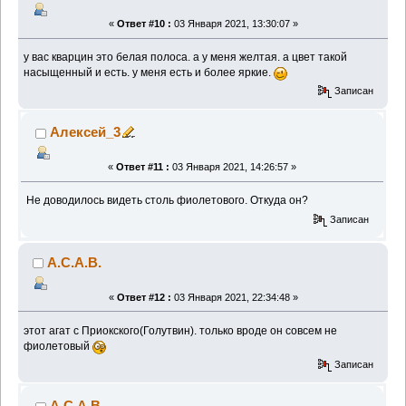
«
Ответ #10 :
03 Января 2021, 13:30:07 »
у вас кварцин это белая полоса. а у меня желтая. а цвет такой
насыщенный и есть. у меня есть и более яркие.
Записан
Алексей_3
«
Ответ #11 :
03 Января 2021, 14:26:57 »
Не доводилось видеть столь фиолетового. Откуда он?
Записан
А.С.А.В.
«
Ответ #12 :
03 Января 2021, 22:34:48 »
этот агат с Приокского(Голутвин). только вроде он совсем не
фиолетовый
Записан
А.С.А.В.