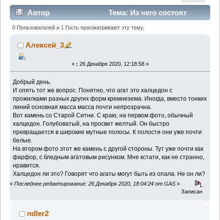
Автор
Тема: Из чего состоят
агаты (Прочитано 4006 раз)
0 Пользователей и 1 Гость просматривают эту тему.
Алексей_3
«
:
26 Декабря 2020, 12:18:58 »
Добрый день.
И опять тот же вопрос. Понятно, что агат это халцедон с
прожилками разных других форм кремнезема. Иногда, вместо тонких
линий основная масса масса почти непрозрачна.
Вот камень со Старой Ситни. С краю, на первом фото, обычный
халцедон. Голубоватый, на просвет желтый. Он быстро
превращается в широкие мутные полосы. К полости они уже почти
белые.
На втором фото этот же камень с другой стороны. Тут уже почти как
фарфор, с бледным агатовым рисунком. Мне кстати, как не странно,
нравится.
Халцедон ли это? Говорят что агаты могут быть из опала. Не он ли?
«
Последнее редактирование: 26 Декабря 2020, 18:04:24 от GAS
»
Записан
ndler2