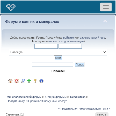
Toggle
navigat
Форум о камнях и минералах
Добро пожаловать,
Гость
. Пожалуйста,
войдите
или
зарегистрируйтесь
.
Не получили
письмо с кодом активации
?
Новости:
Минералогический форум
»
Общие форумы
»
Библиотека
»
Продам книгу Л.Пронина "Юному камнерезу"
« предыдущая тема
следующая тема »
Страницы: [
1
]
ПЕЧАТЬ