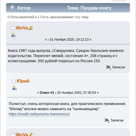
Автор
Тема: Продам книгу
Л.Пронина "Юному камнерезу" (Прочитано 5650
0 Пользователей и 1 Гость просматривают эту тему.
раз)
WoVa
«
:
01 Ноября 2020, 19:12:23 »
Книга 1987 года выпуска, г.Свердловск, Средне-Уральское книжное
издательство. Переплет мягкий, состояние 4+, 208 страниц и с
иллюстрациями. 350 рублей+пересыл по России 150.
Записан
Юрий
«
Ответ #1 :
02 Ноября 2020, 07:30:54 »
Полистал, очень интересная книга, для практического применения.
"Юному" вполне можно заменить на "начинающему".
https://readli.net/yunomu-kamnerezu/
Записан
WoVa