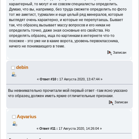
характерный, то могут и не совсем специалисты определить.
Думаю, что вы, например, без труда сможете определить по фото
тот же аметист, турмалин и еще целый ряд минералов, которые
выглядят очень характерно, и которые не перепутаешь. Бывает
так, что образец вызывает массу вопросов и его никак не
определить точно, даже зная основные его свойства. Но
определять образец, ища по картинкам в интернете что-то
похожее - это уже ни в какие ворота, уровень первоклассника,
ничего не понимающего в теме.
Записан
debin
«
Ответ #10 :
17 Августа 2020, 13:47:44 »
Вы невнимательно прочитали мой первый ответ -там ясно указано
что образец должен иметь яркие отличительные признаки.
Записан
Aqvarius
«
Ответ #11 :
17 Августа 2020, 14:26:04 »