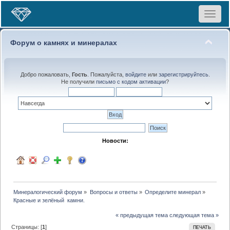
Toggle
navigat
Форум о камнях и минералах
Добро пожаловать,
Гость
. Пожалуйста,
войдите
или
зарегистрируйтесь
.
Не получили
письмо с кодом активации
?
Новости:
Минералогический форум
»
Вопросы и ответы
»
Определите минерал
»
Красные и зелёный  камни.
« предыдущая тема
следующая тема »
Страницы: [
1
]
ПЕЧАТЬ