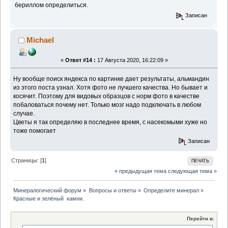
бериллом определиться.
Записан
Michael
«
Ответ #14 :
17 Августа 2020, 16:22:09 »
Ну вообще поиск яндекса по картинке дает результаты, альмандин
из этого поста узнал. Хотя фото не лучшего качества. Но бывает и
косячит. Поэтому для видовых образцов с норм фото в качестве
побаловаться почему нет. Только мозг надо подключать в любом
случае.
Цветы я так определяю в последнее время, с насекомыми хуже но
тоже помогает
Записан
Страницы: [
1
]
ПЕЧАТЬ
« предыдущая тема
следующая тема »
Минералогический форум
»
Вопросы и ответы
»
Определите минерал
»
Красные и зелёный  камни.
Перейти в: