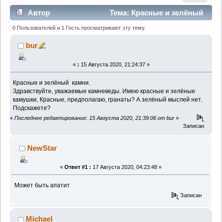
Автор
Тема: Красные и зелёный
камни. (Прочитано 2132 раз)
0 Пользователей и 1 Гость просматривают эту тему.
bur
«
:
15 Августа 2020, 21:24:37 »
Красные и зелёный камни.
Здравствуйте, уважаемые камневеды. Имею красные и зелёные
камушки, Красные, предполагаю, гранаты? А зелёный мыслей нет.
Подскажете?
«
Последнее редактирование: 15 Августа 2020, 21:39:06 от bur
»
Записан
NewStar
«
Ответ #1 :
17 Августа 2020, 04:23:48 »
Может быть апатит
Записан
Michael