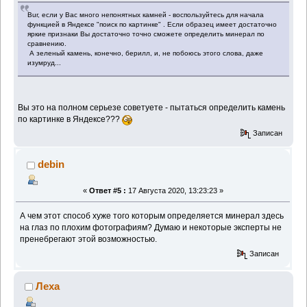
Bur, если у Вас много непонятных камней - воспользуйтесь для начала
функцией в Яндексе "поиск по картинке" . Если образец имеет достаточно
яркие признаки Вы достаточно точно сможете определить минерал по
сравнению.
А зеленый камень, конечно, берилл, и, не побоюсь этого слова, даже
изумруд...
Вы это на полном серьезе советуете - пытаться определить камень
по картинке в Яндексе???
Записан
debin
«
Ответ #5 :
17 Августа 2020, 13:23:23 »
А чем этот способ хуже того которым определяется минерал здесь
на глаз по плохим фотографиям? Думаю и некоторые эксперты не
пренебрегают этой возможностью.
Записан
Леха