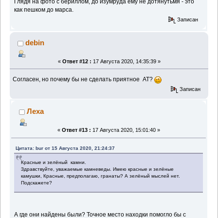
Глядя на фото с бериллом, до изумруда ему не дотянутьмя - это
как пешком до марса.
Записан
debin
«
Ответ #12 :
17 Августа 2020, 14:35:39 »
Согласен, но почему бы не сделать приятное АТ?
Записан
Леха
«
Ответ #13 :
17 Августа 2020, 15:01:40 »
Цитата: bur от 15 Августа 2020, 21:24:37
Красные и зелёный камни.
Здравствуйте, уважаемые камневеды. Имею красные и зелёные
камушки, Красные, предполагаю, гранаты? А зелёный мыслей нет.
Подскажете?
А где они найдены были? Точное место находки помогло бы с