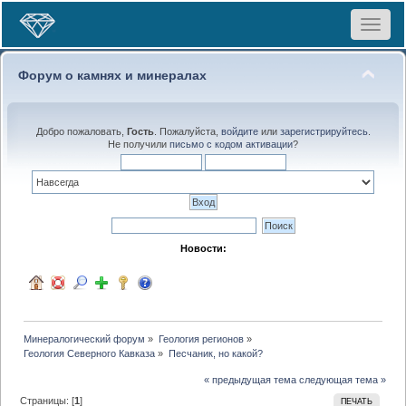
Toggle
navigat
Форум о камнях и минералах
Добро пожаловать,
Гость
. Пожалуйста,
войдите
или
зарегистрируйтесь
.
Не получили
письмо с кодом активации
?
Новости:
Минералогический форум
»
Геология регионов
»
Геология Северного Кавказа
»
Песчаник, но какой?
« предыдущая тема
следующая тема »
Страницы: [
1
]
ПЕЧАТЬ