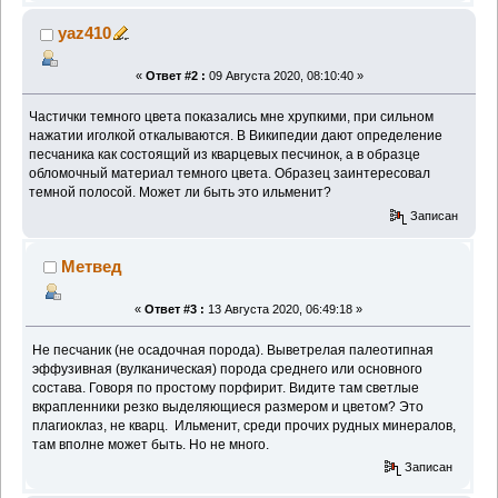
yaz410
«
Ответ #2 :
09 Августа 2020, 08:10:40 »
Частички темного цвета показались мне хрупкими, при сильном
нажатии иголкой откалываются. В Википедии дают определение
песчаника как состоящий из кварцевых песчинок, а в образце
обломочный материал темного цвета. Образец заинтересовал
темной полосой. Может ли быть это ильменит?
Записан
Метвед
«
Ответ #3 :
13 Августа 2020, 06:49:18 »
Не песчаник (не осадочная порода). Выветрелая палеотипная
эффузивная (вулканическая) порода среднего или основного
состава. Говоря по простому порфирит. Видите там светлые
вкрапленники резко выделяющиеся размером и цветом? Это
плагиоклаз, не кварц. Ильменит, среди прочих рудных минералов,
там вполне может быть. Но не много.
Записан