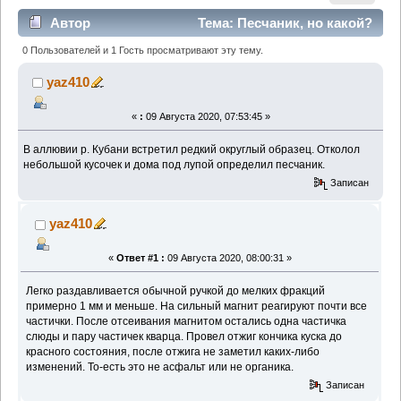
Автор
Тема: Песчаник, но какой?
(Прочитано 2140 раз)
0 Пользователей и 1 Гость просматривают эту тему.
yaz410
«
:
09 Августа 2020, 07:53:45 »
В аллювии р. Кубани встретил редкий округлый образец. Отколол
небольшой кусочек и дома под лупой определил песчаник.
Записан
yaz410
«
Ответ #1 :
09 Августа 2020, 08:00:31 »
Легко раздавливается обычной ручкой до мелких фракций
примерно 1 мм и меньше. На сильный магнит реагируют почти все
частички. После отсеивания магнитом остались одна частичка
слюды и пару частичек кварца. Провел отжиг кончика куска до
красного состояния, после отжига не заметил каких-либо
изменений. То-есть это не асфальт или не органика.
Записан