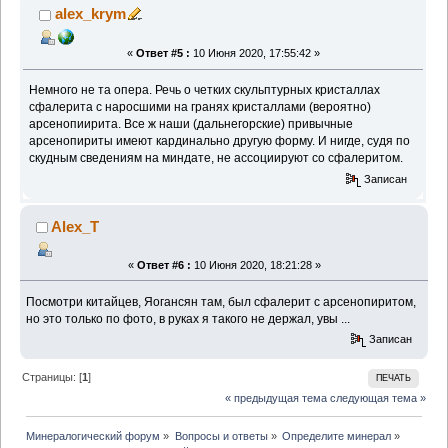
alex_krym
«
Ответ #5 :
10 Июня 2020, 17:55:42 »
Немного не та опера. Речь о четких скульптурных кристаллах
сфалерита с наросшими на гранях кристаллами (вероятно)
арсенопиирита. Все ж наши (дальнегорские) привычные
арсенопириты имеют кардинально другую форму. И нигде, судя по
скудным сведениям на миндате, не ассоциируют со сфалеритом.
Записан
Alex_T
«
Ответ #6 :
10 Июня 2020, 18:21:28 »
Посмотри китайцев, Яогансян там, был сфалерит с арсенопиритом,
но это только по фото, в руках я такого не держал, увы ...
Записан
Страницы: [
1
]
ПЕЧАТЬ
« предыдущая тема
следующая тема »
Минералогический форум
»
Вопросы и ответы
»
Определите минерал
»