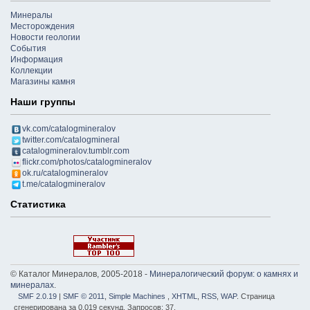
Минералы
Месторождения
Новости геологии
События
Информация
Коллекции
Магазины камня
Наши группы
vk.com/catalogmineralov
twitter.com/catalogmineral
catalogmineralov.tumblr.com
flickr.com/photos/catalogmineralov
ok.ru/catalogmineralov
t.me/catalogmineralov
Статистика
© Каталог Минералов, 2005-2018 -
Минералогический форум: о камнях и
минералах
.
SMF 2.0.19
|
SMF © 2011
,
Simple Machines
,
XHTML
,
RSS
,
WAP
. Страница
сгенерирована за 0.019 секунд. Запросов: 37.