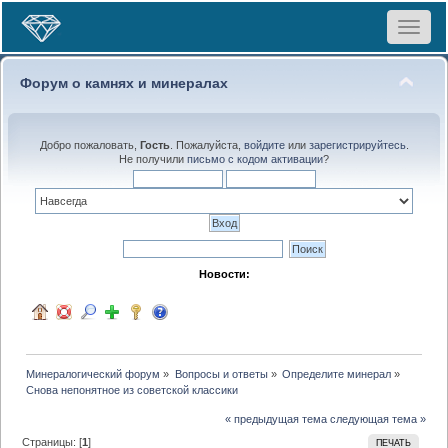
Toggle
navigat
Форум о камнях и минералах
Добро пожаловать,
Гость
. Пожалуйста,
войдите
или
зарегистрируйтесь
.
Не получили
письмо с кодом активации
?
Новости:
Минералогический форум
»
Вопросы и ответы
»
Определите минерал
»
Снова непонятное из советской классики
« предыдущая тема
следующая тема »
Страницы: [
1
]
ПЕЧАТЬ