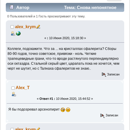
Автор
Тема: Снова непонятное
из советской классики (Прочитано 1444 раз)
0 Пользователей и 1 Гость просматривают эту тему.
alex_krym
«
:
10 Июня 2020, 15:18:30 »
Коллеги, подскажите. Что за ... на кристаллах сфалерита? Сборы
80-90 годов, точно советское, привязки - ноль. Четкие
трапецевидные грани, что-то вроде растянутого перпендикулярно
оси октаэдра. Стальной серый цвет, царапать пока не хочется, чем
черт не шутит, но с Талнаха сфалеритов не знаю..
Записан
Alex_T
«
Ответ #1 :
10 Июня 2020, 15:44:52 »
Я бы подозревал арсенопирит
Записан
alex_krym