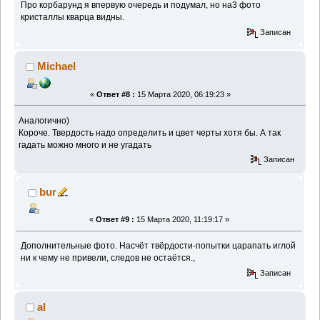
Про корбарунд я впервую очередь и подумал, но на3 фото
кристаллы кварца видны.
Записан
Michael
«
Ответ #8 :
15 Марта 2020, 06:19:23 »
Аналогично)
Короче. Твердость надо определить и цвет черты хотя бы. А так
гадать можно много и не угадать
Записан
bur
«
Ответ #9 :
15 Марта 2020, 11:19:17 »
Дополнительные фото. Насчёт твёрдости-попытки царапать иглой
ни к чему не привели, следов не остаётся.,
Записан
al