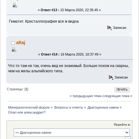
«
Ответ #13 :
15 Марта 2020, 22:35:45 »
Гематит. Кристаллография вся ж видна
Записан
altaj
«
Ответ #14 :
16 Марта 2020, 10:37:49 »
Что то там не так, очень вид не знакомый. Больше похож на скарны,
чем на жилы альпийского типа.
Записан
Страницы: [
1
]
ПЕЧАТЬ
« предыдущая тема
следующая тема »
Минералогический форум
»
Вопросы и ответы
»
Драгоценные камни
»
Опал или александрит?
Перейти в: