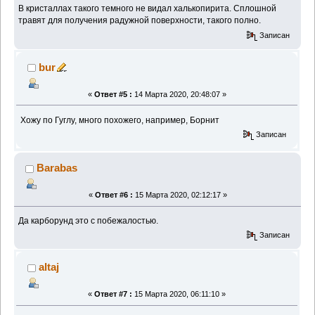
В кристаллах такого темного не видал халькопирита. Сплошной
травят для получения радужной поверхности, такого полно.
Записан
bur
«
Ответ #5 :
14 Марта 2020, 20:48:07 »
Хожу по Гуглу, много похожего, например, Борнит
Записан
Barabas
«
Ответ #6 :
15 Марта 2020, 02:12:17 »
Да карборунд это с побежалостью.
Записан
altaj
«
Ответ #7 :
15 Марта 2020, 06:11:10 »