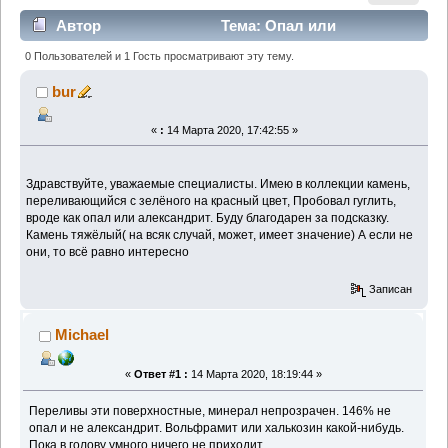
Автор
Тема: Опал или
александрит? (Прочитано 4019 раз)
0 Пользователей и 1 Гость просматривают эту тему.
bur
«
:
14 Марта 2020, 17:42:55 »
Здравствуйте, уважаемые специалисты. Имею в коллекции камень,
переливающийся с зелёного на красный цвет, Пробовал гуглить,
вроде как опал или александрит. Буду благодарен за подсказку.
Камень тяжёлый( на всяк случай, может, имеет значение) А если не
они, то всё равно интересно
Записан
Michael
«
Ответ #1 :
14 Марта 2020, 18:19:44 »
Переливы эти поверхностные, минерал непрозрачен. 146% не
опал и не александрит. Вольфрамит или халькозин какой-нибудь.
Пока в голову умного ничего не приходит