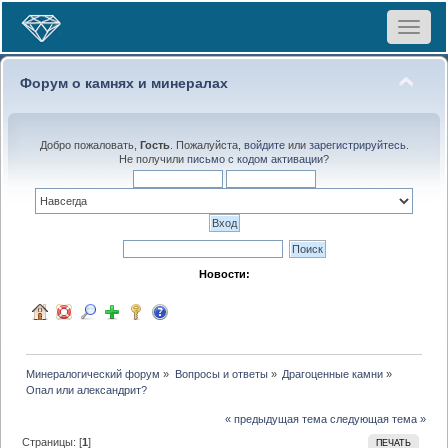
Toggle
navigat
Форум о камнях и минералах
Добро пожаловать,
Гость
. Пожалуйста,
войдите
или
зарегистрируйтесь
.
Не получили
письмо с кодом активации
?
Новости:
Минералогический форум
»
Вопросы и ответы
»
Драгоценные камни
»
Опал или александрит?
« предыдущая тема
следующая тема »
Страницы: [
1
]
ПЕЧАТЬ