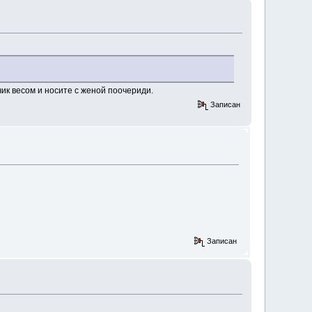
ик весом и носите с женой поочериди.
Записан
Записан