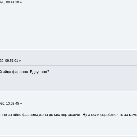
20, 00:41:20 »
0, 09:51:01 »
й яйца фараона. Вдруг оно?
"
20, 13:32:45 »
нно за яйцо фараона,жена до сих пор хохочет.Ну а если серьёзно,что за кам