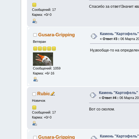
Спасибо за ответ!Значит к
Сообщений: 17
Карма: +0/-0
Камень "Картофель
Gusara-Gripping
«
Ответ #3 :
06 Марта 20
Ветеран
Ну,вообще-то на определен
Сообщений: 1059
Карма: +6/-16
Камень "Картофель"
Rubic
«
Ответ #4 :
06 Марта 202
Новичок
Вот со сколом.
Сообщений: 17
Карма: +0/-0
Камень "Картофель
Gusara-Gripping