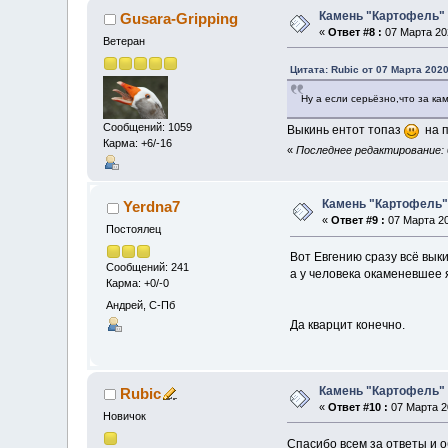
Камень "Картофель"
Gusara-Gripping
«
Ответ #8 :
07 Марта 202
Ветеран
Цитата: Rubic от 07 Марта 2020
Ну а если серьёзно,что за ка
Сообщений: 1059
Выкинь ентот топаз
на п
Карма: +6/-16
«
Последнее редактирование: 0
Камень "Картофель
Yerdna7
«
Ответ #9 :
07 Марта 20
Постоялец
Вот Евгению сразу всё выки
Сообщений: 241
а у человека окаменевшее 
Карма: +0/-0
Андрей, С-Пб
Да кварцит конечно.
Камень "Картофель"
Rubic
«
Ответ #10 :
07 Марта 20
Новичок
Спасибо всем за ответы и 