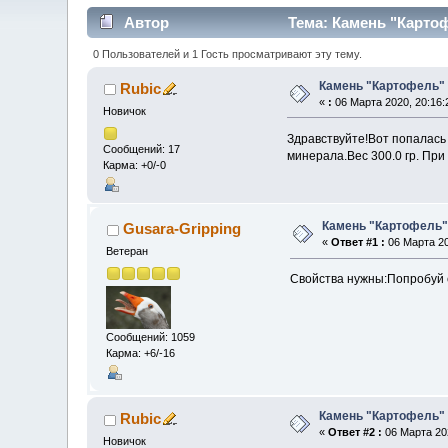
Автор
Тема: Камень "Картоф
0 Пользователей и 1 Гость просматривают эту тему.
Камень "Картофель"
Rubic
«
:
06 Марта 2020, 20:16:
Новичок
Здравствуйте!Вот попалась
Сообщений: 17
минерала.Вес 300.0 гр. При
Карма: +0/-0
Камень "Картофель
Gusara-Gripping
«
Ответ #1 :
06 Марта 20
Ветеран
Свойства нужны:Попробуй
Сообщений: 1059
Карма: +6/-16
Камень "Картофель"
Rubic
«
Ответ #2 :
06 Марта 202
Новичок