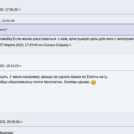
0, 17:35:25 »
, 13:32:45
мень?
омойку.Если жалко расставаться с ним, купи рыжую цепь для него с килограмч
7 Марта 2020, 17:43:48 от Gusara-Gripping
»
"
20, 18:14:23 »
нуть. У меня например, вааще ни одного камня из Египта нету,
яйцо образовалось почти бесплатно. Халява однако.
20, 20:59:30 »
общение.