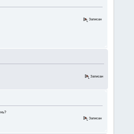
Записан
Записан
ень?
Записан