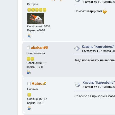
«
Ответ #5 :
07 Марта 20
Ветеран
Помрёт кварцитом
Сообщений: 1059
Карма: +6/-16
Камень "Картофель"
abakan96
«
Ответ #6 :
07 Марта 202
Пользователь
Надо поработать на версие
Сообщений: 78
Карма: +0/-0
Камень "Картофель
Rubic
«
Ответ #7 :
07 Марта 20
Новичок
Спасибо за приколы! Особе
Сообщений: 17
Карма: +0/-0