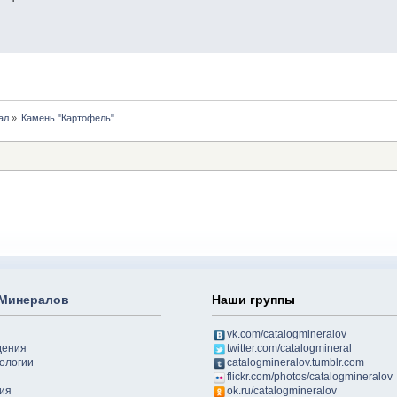
ал
»
Камень "Картофель"
 Минералов
Наши группы
vk.com/catalogmineralov
дения
twitter.com/catalogmineral
ологии
catalogmineralov.tumblr.com
flickr.com/photos/catalogmineralov
ия
ok.ru/catalogmineralov