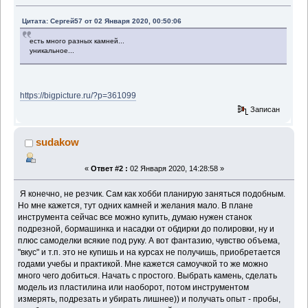
Цитата: Сергей57 от 02 Января 2020, 00:50:06
есть много разных камней...
уникальное...
https://bigpicture.ru/?p=361099
Записан
sudakow
«
Ответ #2 :
02 Января 2020, 14:28:58 »
Я конечно, не резчик. Сам как хобби планирую заняться подобным.
Но мне кажется, тут одних камней и желания мало. В плане
инструмента сейчас все можно купить, думаю нужен станок
подрезной, бормашинка и насадки от обдирки до полировки, ну и
плюс самоделки всякие под руку. А вот фантазию, чувство объема,
"вкус" и т.п. это не купишь и на курсах не получишь, приобретается
годами учебы и практикой. Мне кажется самоучкой то же можно
много чего добиться. Начать с простого. Выбрать камень, сделать
модель из пластилина или наоборот, потом инструментом
измерять, подрезать и убирать лишнее)) и получать опыт - пробы,