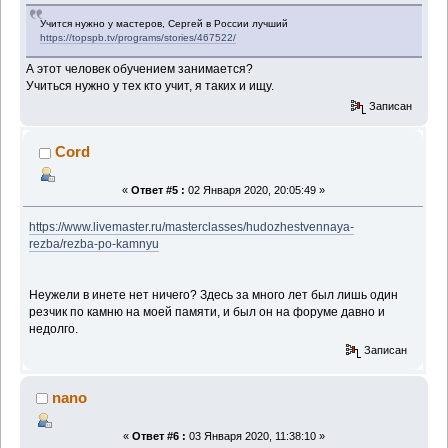
Учится нужно у мастеров, Сергей в России лучший
https://topspb.tv/programs/stories/467522/
А этот человек обучением занимается?
Учиться нужно у тех кто учит, я таких и ищу.
Записан
Cord
«
Ответ #5 :
02 Января 2020, 20:05:49 »
https://www.livemaster.ru/masterclasses/hudozhestvennaya-
rezba/rezba-po-kamnyu
Неужели в инете нет ничего? Здесь за много лет был лишь один
резчик по камню на моей памяти, и был он на форуме давно и
недолго.
Записан
nano
«
Ответ #6 :
03 Января 2020, 11:38:10 »