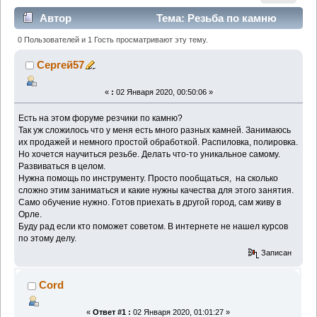
Автор
Тема: Резьба по камню
(Прочитано 3391 раз)
0 Пользователей и 1 Гость просматривают эту тему.
Сергей57
«
:
02 Января 2020, 00:50:06 »
Есть на этом форуме резчики по камню?
Так уж сложилось что у меня есть много разных камней. Занимаюсь
их продажей и немного простой обработкой. Распиловка, полировка.
Но хочется научиться резьбе. Делать что-то уникальное самому.
Развиваться в целом.
Нужна помощь по инструменту. Просто пообщаться, на сколько
сложно этим заниматься и какие нужны качества для этого занятия.
Само обучение нужно. Готов приехать в другой город, сам живу в
Орле.
Буду рад если кто поможет советом. В интернете не нашел курсов
по этому делу.
Записан
Cord
«
Ответ #1 :
02 Января 2020, 01:01:27 »