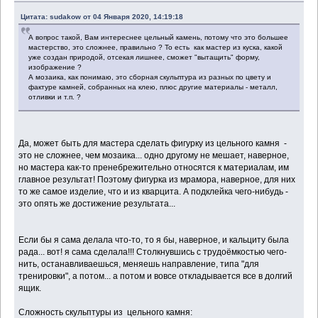
Цитата: sudakow от 04 Января 2020, 14:19:18
А вопрос такой, Вам интереснее цельный камень, потому что это большее
мастерство, это сложнее, правильно ? То есть как мастер из куска, какой
уже создан природой, отсекая лишнее, сможет "вытащить" форму,
изображение ?
А мозаика, как понимаю, это сборная скульптура из разных по цвету и
фактуре камней, собранных на клею, плюс другие материалы - металл,
отливки и т.п. ?
Да, может быть для мастера сделать фигурку из цельного камня -
это не сложнее, чем мозаика... одно другому не мешает, наверное,
но мастера как-то пренебрежительно относятся к материалам, им
главное результат! Поэтому фигурка из мрамора, наверное, для них
то же самое изделие, что и из кварцита. А подклейка чего-нибудь -
это опять же достижение результата...
Если бы я сама делала что-то, то я бы, наверное, и кальциту была
рада... вот! я сама сделала!!! Столкнувшись с трудоёмкостью чего-
нить, останавливаешься, меняешь направление, типа "для
тренировки", а потом... а потом и вовсе откладывается все в долгий
ящик.
Сложность скульптуры из цельного камня: