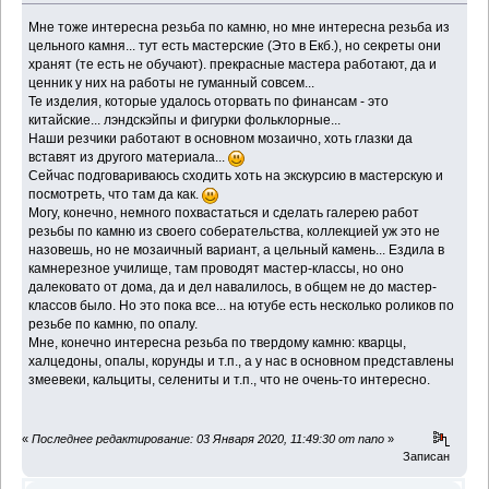
Мне тоже интересна резьба по камню, но мне интересна резьба из
цельного камня... тут есть мастерские (Это в Екб.), но секреты они
хранят (те есть не обучают). прекрасные мастера работают, да и
ценник у них на работы не гуманный совсем...
Те изделия, которые удалось оторвать по финансам - это
китайские... лэндскэйпы и фигурки фольклорные...
Наши резчики работают в основном мозаично, хоть глазки да
вставят из другого материала...
Сейчас подговариваюсь сходить хоть на экскурсию в мастерскую и
посмотреть, что там да как.
Могу, конечно, немного похвастаться и сделать галерею работ
резьбы по камню из своего соберательства, коллекцией уж это не
назовешь, но не мозаичный вариант, а цельный камень... Ездила в
камнерезное училище, там проводят мастер-классы, но оно
далековато от дома, да и дел навалилось, в общем не до мастер-
классов было. Но это пока все... на ютубе есть несколько роликов по
резьбе по камню, по опалу.
Мне, конечно интересна резьба по твердому камню: кварцы,
халцедоны, опалы, корунды и т.п., а у нас в основном представлены
змеевеки, кальциты, селениты и т.п., что не очень-то интересно.
«
Последнее редактирование: 03 Января 2020, 11:49:30 от nano
»
Записан