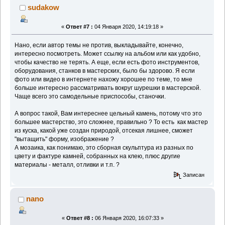
sudakow
«
Ответ #7 :
04 Января 2020, 14:19:18 »
Нано, если автор темы не против, выкладывайте, конечно,
интересно посмотреть. Может ссылку на альбом или как удобно,
чтобы качество не терять. А еще, если есть фото инструментов,
оборудования, станков в мастерских, было бы здорово. Я если
фото или видео в интернете нахожу хорошее по теме, то мне
больше интересно рассматривать вокруг шурешки в мастерской.
Чаще всего это самодельные приспособы, станочки.
А вопрос такой, Вам интереснее цельный камень, потому что это
большее мастерство, это сложнее, правильно ? То есть как мастер
из куска, какой уже создан природой, отсекая лишнее, сможет
"вытащить" форму, изображение ?
А мозаика, как понимаю, это сборная скульптура из разных по
цвету и фактуре камней, собранных на клею, плюс другие
материалы - металл, отливки и т.п. ?
Записан
nano
«
Ответ #8 :
06 Января 2020, 16:07:33 »