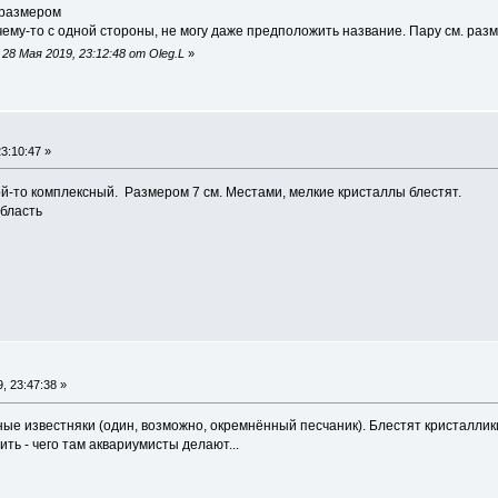
. размером
чему-то с одной стороны, не могу даже предположить название. Пару см. раз
28 Мая 2019, 23:12:48 от Oleg.L
»
3:10:47 »
ой-то комплексный. Размером 7 см. Местами, мелкие кристаллы блестят.
область
, 23:47:38 »
ые известняки (один, возможно, окремнённый песчаник). Блестят кристаллик
ить - чего там аквариумисты делают...