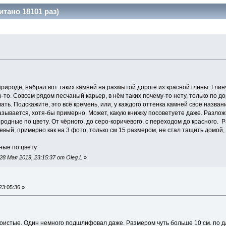
тано 18101 раз)
рироде, набрал вот таких камней на размытой дороге из красной глины. Глину 
то. Совсем рядом песчаный карьер, в нём таких почему-то нету, только по дор
ть. Подскажите, это всё кремень, или, у каждого оттенка камней своё названи
называется, хотя-бы примерно. Может, какую книжку посоветуете даже. Разлож
родные по цвету. От чёрного, до серо-коричевого, с переходом до красного.
вый, примерно как на 3 фото, только см 15 размером, не стал тащить домой,
ные по цвету
8 Мая 2019, 23:15:37 от Oleg.L
»
23:05:36 »
слоистые. Один немного подшлифовал даже. Размером чуть больше 10 см. по 