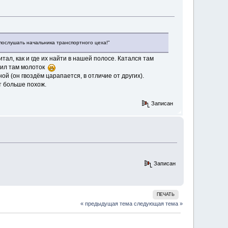
ь послушать начальника транспортного цеха!"
итал, как и где их найти в нашей полосе. Катался там
опил там молоток
ой (он гвоздём царапается, в отличие от других).
т больше похож.
Записан
Записан
ПЕЧАТЬ
« предыдущая тема
следующая тема »