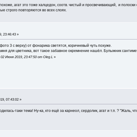
 похоже, агат это тоже халцедон, соотв. чистый и просвечивающий, и полоски
е строго повторяются во всех слоях.
, 23:46:43 »
с фото 3 с верху) от фонарика светятся, коричневый чуть похуже.
камня для цветника, вот такое забавное окремнение нашёл. Булыжник сантиме
02 Июня 2019, 23:47:50 от Oleg.L
»
9, 07:43:02 »
илась-таки тема! Ну-ка, кто ещё за карнеол, сердолик, агат и т.п. ? "Жаль, 