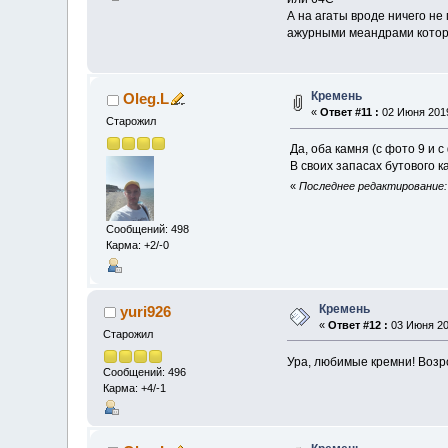
А на агаты вроде ничего не
ажурными меандрами которы
Кремень
Oleg.L
«
Ответ #11 :
02 Июня 2019
Старожил
Да, оба камня (с фото 9 и 
В своих запасах бутового 
«
Последнее редактирование: 
Сообщений: 498
Карма: +2/-0
Кремень
yuri926
«
Ответ #12 :
03 Июня 201
Старожил
Ура, любимые кремни! Возрод
Сообщений: 496
Карма: +4/-1