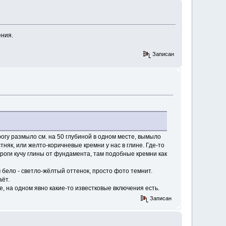
ения.
Записан
рогу размыло см. на 50 глубиной в одном месте, вымыло
тняк, или желто-коричневые кремни у нас в глине. Где-то
ороги кучу глины от фундамента, там подобные кремни как
м бело - светло-жёлтый оттенок, просто фото темнит.
аёт.
е, на одном явно какие-то известковые включения есть.
Записан