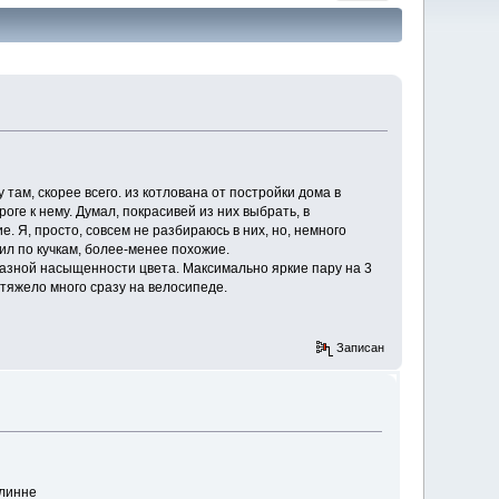
там, скорее всего. из котлована от постройки дома в
оге к нему. Думал, покрасивей из них выбрать, в
е. Я, просто, совсем не разбираюсь в них, но, немного
ил по кучкам, более-менее похожие.
 Разной насыщенности цвета. Максимально яркие пару на 3
 тяжело много сразу на велосипеде.
Записан
длинне