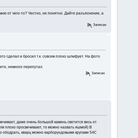
мню от чего-то? Честно, не понятно. Дайте разъяснение, а
Записан
это сделал и бросил т.к. совсем плохо шлифует. На фото
ите, немного перепутал.
Записан
ечивает, даже очень большой камень светится весь от
ли плохо просвечивают, то можно назвать яшмой) В
но ободрать, кварц можно карборундовыми кругами 54С