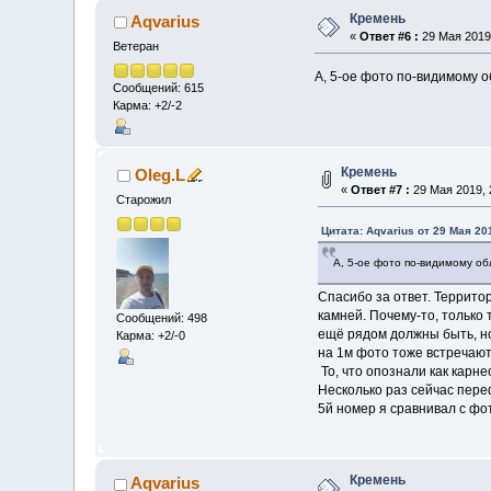
Кремень
Aqvarius
«
Ответ #6 :
29 Мая 2019,
Ветеран
А, 5-ое фото по-видимому о
Сообщений: 615
Карма: +2/-2
Кремень
Oleg.L
«
Ответ #7 :
29 Мая 2019, 
Старожил
Цитата: Aqvarius от 29 Мая 201
А, 5-ое фото по-видимому об
Спасибо за ответ. Террито
камней. Почему-то, только 
Сообщений: 498
ещё рядом должны быть, но
Карма: +2/-0
на 1м фото тоже встречают
То, что опознали как карне
Несколько раз сейчас пере
5й номер я сравнивал с фот
Кремень
Aqvarius