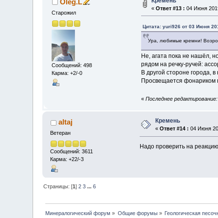
Кремень
Oleg.L
«
Ответ #13 :
04 Июня 2019
Старожил
Цитата: yuri926 от 03 Июня 20
Ура, любимые кремни! Возроди
Не, агата пока не нашёл, н
рядом на речку-ручей: асс
Сообщений: 498
В другой стороне города, в
Карма: +2/-0
Просвещается фонариком по
«
Последнее редактирование: 
Кремень
altaj
«
Ответ #14 :
04 Июня 201
Ветеран
Надо проверить на реакцию 
Сообщений: 3611
Карма: +22/-3
Страницы: [
1
]
2
3
...
6
Минералогический форум
»
Общие форумы
»
Геологическая песоч