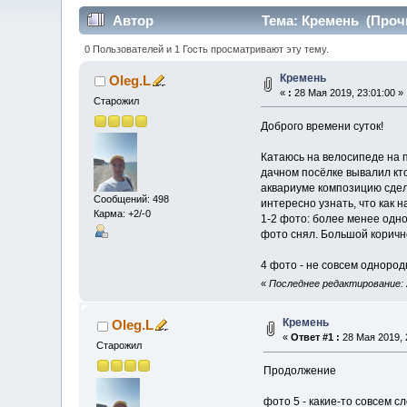
Автор
Тема: Кремень (Прочи
0 Пользователей и 1 Гость просматривают эту тему.
Кремень
Oleg.L
«
:
28 Мая 2019, 23:01:00 »
Старожил
Доброго времени суток!
Катаюсь на велосипеде на п
дачном посёлке вывалил кто-
аквариуме композицию сдела
Сообщений: 498
интересно узнать, что как 
Карма: +2/-0
1-2 фото: более менее одно
фото снял. Большой коричне
4 фото - не совсем однород
«
Последнее редактирование: 2
Кремень
Oleg.L
«
Ответ #1 :
28 Мая 2019, 
Старожил
Продолжение
фото 5 - какие-то совсем 