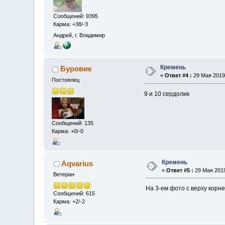
Сообщений: 9395
Карма: +38/-3
Андрей, г. Владимир
Кремень
Буровик
«
Ответ #4 :
29 Мая 2019,
Постоялец
9 и 10 сердолик
Сообщений: 135
Карма: +0/-0
Кремень
Aqvarius
«
Ответ #5 :
29 Мая 2019
Ветеран
На 3-ем фото с верху корнео
Сообщений: 615
Карма: +2/-2