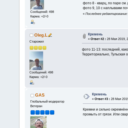
фото 8 - кварц, по паре см
фото 9, 10 с наплывами по
Сообщений: 498
«
Последнее редактирование: 
Карма: +2/-0
Кремень
Oleg.L
«
Ответ #2 :
28 Мая 2019, 2
Старожил
фото 11-13: последний, как
Территориально, Тульская 
Сообщений: 498
Карма: +2/-0
Кремень
GAS
«
Ответ #3 :
28 Мая 2019
Глобальный модератор
Ветеран
Кремни и сильно окремнённ
промыть от грязи. Или свар