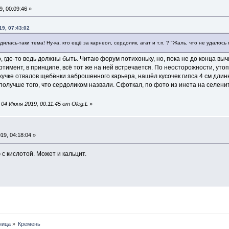
, 00:09:46 »
19, 07:43:02
лась-таки тема! Ну-ка, кто ещё за карнеол, сердолик, агат и т.п. ? "Жаль, что не удалос
о, где-то ведь должны быть. Читаю форум потихоньку, но, пока не до конца выч
ортимент, в принципе, всё тот же на ней встречается. По неосторожности, ут
 кучке отвалов щебёнки заброшенного карьера, нашёл кусочек гипса 4 см длинн
лучше того, что сердоликом назвали. Сфоткал, по фото из инета на селени
04 Июня 2019, 00:11:45 от Oleg.L
»
9, 04:18:04 »
с кислотой. Может и кальцит.
ница
»
Кремень