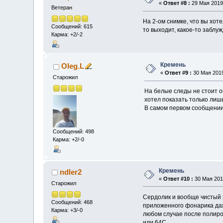
«
Ответ #8 :
29 Мая 2019,
Ветеран
На 2-ом снимке, что вы хот
Сообщений: 615
то выходит, какое-то заблу
Карма: +2/-2
Кремень
Oleg.L
«
Ответ #9 :
30 Мая 2019
Старожил
На белые следы не стоит о
хотел показать только лиш
В самом первом сообщении 
Сообщений: 498
Карма: +2/-0
Кремень
ndler2
«
Ответ #10 :
30 Мая 2019
Старожил
Сердолик и вообще чистый 
Сообщений: 468
приложенного фонарика даж
Карма: +3/-0
любом случае после полиро
или 64С