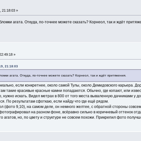
 21:18:03 »
бломки агата. Откуда, по-точнее можете сказать? Корнеол, так и ждёт притяж
22:49:18 »
9, 21:18:03
ломки агата. Откуда, по-точнее можете сказать? Корнеол, так и ждёт притяжения.
риально, если конкретнее, около самой Тулы, около Демидовского карьера. До
там такие красивые красные камни попадаются. Обычно, где копают, или извес
, нужно искать. Видел метрах в 800 от того места вываленную дачниками у д
ся. По результатам сфоткаю, если найду что где ещё рядом.
ол (фото 9,10), на самом деле, он немного желтее, с обратной стороны совсе
фотографировал на разном фоне, всёравно сильно в коричневый оттенок отд
о агатов, но, по цвету и структуре не совсем похожи. Прикрепил фото получш