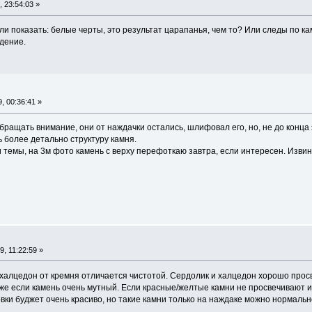
 23:54:03 »
ели показать: белые черты, это результат царапанья, чем то? Или следы по ка
ждение.
, 00:36:41 »
бращать внимание, они от наждачки остались, шлифовал его, но, не до конца 
ь более детально структуру камня.
темы, на 3м фото камень с верху перефоткаю завтра, если интересен. Извин
, 11:22:59 »
халцедон от кремня отличается чистотой. Сердолик и халцедон хорошо просв
е если камень очень мутный. Если красные/желтые камни не просвечивают и
вки буджет очень красиво, но такие камни только на наждаке можно нормаль