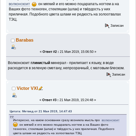
волконскоит
он мягкий и его можно поцарапать ногтем а на
Ваших фото техноген, стекляшки (шлак) и твёрдость у них
приличная. Подобного цвета шлаки не редкость на золоотвалах
ТЭЦ.
Записан
Barabas
«
Ответ #2 :
21 Мая 2019, 15:06:50 »
Волконскоит
глинистый
минерал - прилипает к языку, в воде
расходится в зеленую сметану, непрозрачный, с матовым блеском.
Записан
Victor VXI
«
Ответ #3 :
21 Мая 2019, 15:24:48 »
Цитата: Метвед от 21 Мая 2019, 14:47:43
Интересно, на каком основании сразу возникла мысль про
волконскоит
он мягкий и его можно поцарапать ногтем а на Ваших фото
техноген, стекляшки (шлак) и твёрдость у них приличная. Подобного
цвета шлаки не редкость на золоотвалах ТЭЦ.