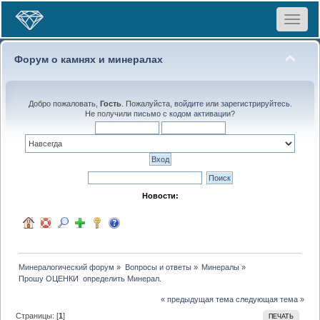
Toggle
navigat
Форум о камнях и минералах
Добро пожаловать,
Гость
. Пожалуйста,
войдите
или
зарегистрируйтесь
.
Не получили
письмо с кодом активации
?
Новости:
Минералогический форум
»
Вопросы и ответы
»
Минералы
»
Прошу ОЦЕНКИ  определить Минерал.
« предыдущая тема
следующая тема »
Страницы: [
1
]
ПЕЧАТЬ