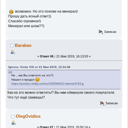
возможно. Но это похоже на минерал)
Прошу дать ясный ответ))
Спасибо огромное!)
Минерал или шлак??)
Записан
Barabas
«
Ответ #6 :
21 Мая 2019, 16:13:03 »
Цитата: Victor VXI от 21 Мая 2019, 15:24:48
Но ...как Вы ответите на это?)
Нашел и продал
https://auction.violity.com/ru/100566642-mineral-8-83-g
Как на это можно ответить!? Вы
нае
обманули своего покупателя.
Что тут ещё скажешь!?
Записан
OlegOvidius
«
Ответ #7 :
21 Мая 2019, 20:50:14 »