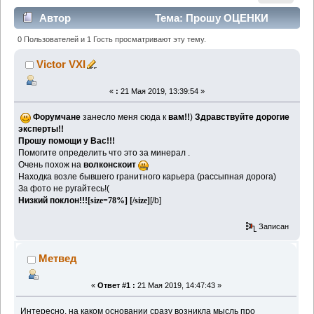
Автор
Тема: Прошу ОЦЕНКИ
определить Минерал. (Прочитано 2925 раз)
0 Пользователей и 1 Гость просматривают эту тему.
Victor VXI
«
:
21 Мая 2019, 13:39:54 »
Форумчане
занесло меня сюда к
вам!!
)
Здравствуйте дорогие
эксперты!!
Прошу помощи у Вас!!!
Помогите определить что это за минерал .
Очень похож на
волконскоит
Находка возле бывшего гранитного карьера (рассыпная дорога)
За фото не ругайтесь!(
Низкий поклон!!!
[size=78%] [/size]
[/b]
Записан
Метвед
«
Ответ #1 :
21 Мая 2019, 14:47:43 »
Интересно, на каком основании сразу возникла мысль про