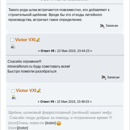
Такого рода шлак встречается повсеместно, его добавляют к
строительной щебенке. Вроде бы это отходы литейного
производства, встречал такое определение.
Записан
Victor VXI
«
Ответ #8 :
22 Мая 2019, 23:44:23 »
Спасибо огромное!!!
mineralforum.ru буду советовать всем!
Быстро помогли разобраться
Записан
Victor VXI
«
Ответ #9 :
22 Мая 2019, 23:48:03 »
Щебень шлаковый ферросплавный (зелёный) нашел инфу
.Спасибо люди добрые за помощь и потраченное время !!!
Очень помогли
[/size]
[/color]
[/size]
[/color]