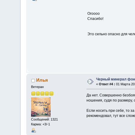
Огоооо
Спасибо!
Это сильно опасно для чел
Черный минерал фон
Илья
«
Ответ #4 :
01 Марта 201
Ветеран
Да нет. Совершенно безбояз
ношения, судя по размеру, 
Если носить при себе, то з
рекомендовал, тут все слож
Сообщений: 1321
Карма: +3/-1