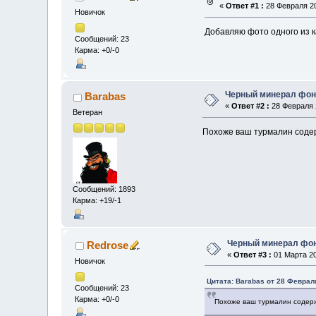
«
Ответ #1 :
28 Февраля 20
Новичок
Добавляю фото одного из к
Сообщений: 23
Карма: +0/-0
Черный минерал фон
Barabas
«
Ответ #2 :
28 Февраля 2
Ветеран
Похоже ваш турмалин содер
Сообщений: 1893
Карма: +19/-1
Черный минерал фо
Redrose
«
Ответ #3 :
01 Марта 20
Новичок
Цитата: Barabas от 28 Февраля
Сообщений: 23
Карма: +0/-0
Похоже ваш турмалин содерж