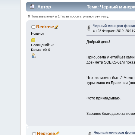
Автор
Тема: Черный минера
0 Пользователей и 1 Гость просматривают эту тему.
Черный минерал фони
Redrose
«
:
28 Февраля 2019, 20:11:
Новичок
Добрый день!
Сообщений: 23
Карма: +0/-0
Приобрела у китайцев камни
дозиметр SOEKS-01M показ
Что это может быть? Может
турмалина из Бразилии (они
Фото прикладываю.
Заранее благодарю за помо
Черный минерал фони
Redrose