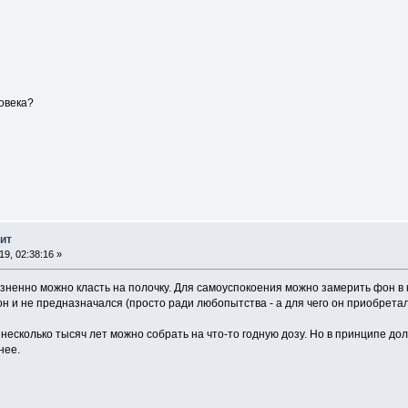
овека?
ит
9, 02:38:16 »
ненно можно класть на полочку. Для самоуспокоения можно замерить фон в к
он и не предназначался (просто ради любопытства - а для чего он приобрета
а несколько тысяч лет можно собрать на что-то годную дозу. Но в принципе д
нее.