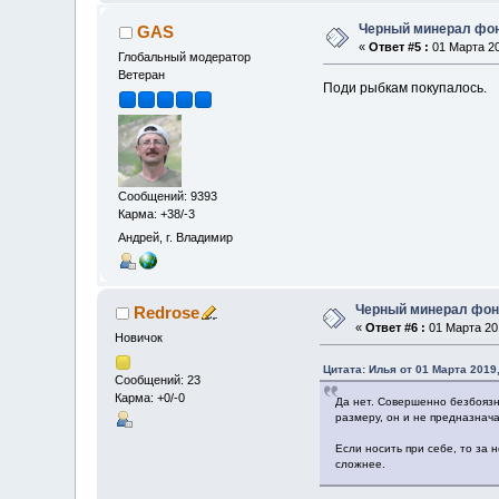
Черный минерал фо
GAS
«
Ответ #5 :
01 Марта 20
Глобальный модератор
Ветеран
Поди рыбкам покупалось.
Сообщений: 9393
Карма: +38/-3
Андрей, г. Владимир
Черный минерал фон
Redrose
«
Ответ #6 :
01 Марта 201
Новичок
Цитата: Илья от 01 Марта 2019,
Сообщений: 23
Карма: +0/-0
Да нет. Совершенно безбоязн
размеру, он и не предназнача
Если носить при себе, то за 
сложнее.