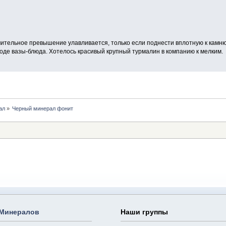
ачительное превышение улавливается, только если поднести вплотную к камн
роде вазы-блюда. Хотелось красивый крупный турмалин в компанию к мелким.
ал
»
Черный минерал фонит
 Минералов
Наши группы