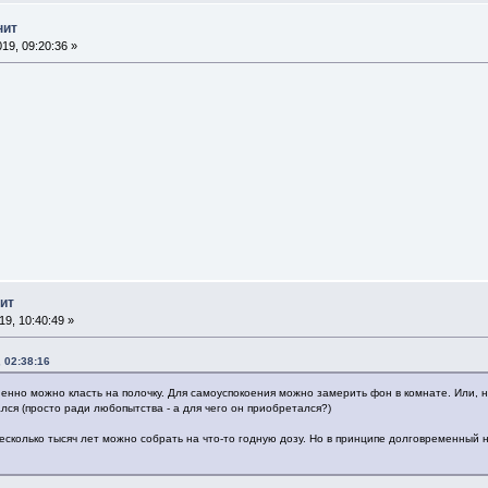
нит
19, 09:20:36 »
ит
9, 10:40:49 »
 02:38:16
енно можно класть на полочку. Для самоуспокоения можно замерить фон в комнате. Или, на
лся (просто ради любопытства - а для чего он приобретался?)
несколько тысяч лет можно собрать на что-то годную дозу. Но в принципе долговременный 