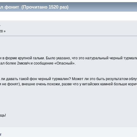
л фонит (Прочитано 1520 раз)
т
28 »
 в форме крупной гальки. Было указано, что это натуральный черный турмал
ал более 2мкзв/ч и сообщение «Опасный».
 ли давать такой фон черный турмалин? Может ли это быть результатом обл
 не фонят), внешне очень похожи, разве что у китайских камней больше кори
щь!
т