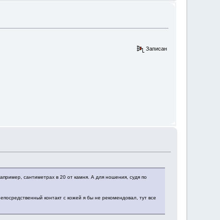
Записан
пример, сантиметрах в 20 от камня. А для ношения, судя по
непосредственный контакт с кожей я бы не рекомендовал, тут все