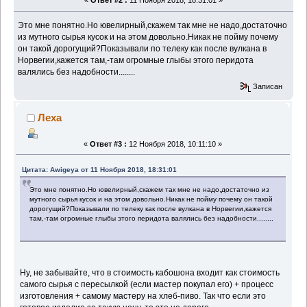
«
Ответ #2 :
11 Ноября 2018, 18:31:01 »
Это мне понятно.Но ювелирный,скажем так мне не надо,достаточно
из мутного сырья кусок и на этом довольно.Никак не пойму почему
он такой дорогущий?Показывали по телеку как после вулкана в
Норвегии,кажется там,-там огромные глыбы этого перидота
валялись без надобности........
Записан
Леха
«
Ответ #3 :
12 Ноября 2018, 10:11:10 »
Цитата: Awigeya от 11 Ноября 2018, 18:31:01
Это мне понятно.Но ювелирный,скажем так мне не надо,достаточно из
мутного сырья кусок и на этом довольно.Никак не пойму почему он такой
дорогущий?Показывали по телеку как после вулкана в Норвегии,кажется
там,-там огромные глыбы этого перидота валялись без надобности........
Ну, не забывайте, что в стоимость кабошона входит как стоимость
самого сырья с пересылкой (если мастер покупал его) + процесс
изготовления + самому мастеру на хлеб-пиво. Так что если это