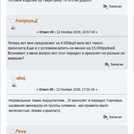
готовое изделие за такую цену, то это не дорого.
Записан
Awigeya
«
Ответ #4 :
12 Ноября 2018, 16:57:49 »
Теперь вот мне предлагают за 4.000руб кило вот такого
хризолита.Еще и с условием купить не менее на 15.000рублей.
Возникает у меня вопрос вот этот перидот и хризолит не разные ли
камушки?
Записан
altaj
«
Ответ #5 :
12 Ноября 2018, 17:02:44 »
Нормальные такие лерцолитики... И хризолит и перидот торговые
названия минерала из группы оливина , как правило мало
железистые, ближе к фаялиту.
Записан
Леха