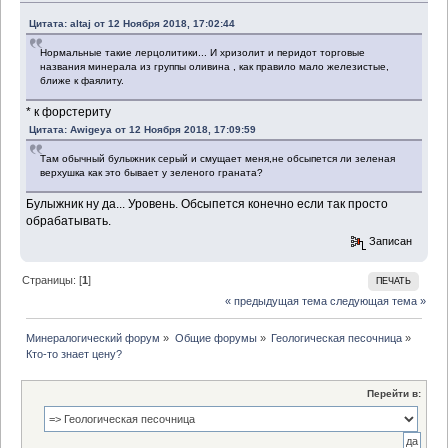
Цитата: altaj от 12 Ноября 2018, 17:02:44
Нормальные такие лерцолитики... И хризолит и перидот торговые
названия минерала из группы оливина , как правило мало железистые,
ближе к фаялиту.
* к форстериту
Цитата: Awigeya от 12 Ноября 2018, 17:09:59
Там обычный булыжник серый и смущает меня,не обсыпется ли зеленая
верхушка как это бывает у зеленого граната?
Булыжник ну да... Уровень. Обсыпется конечно если так просто
обрабатывать.
Записан
Страницы: [
1
]
ПЕЧАТЬ
« предыдущая тема
следующая тема »
Минералогический форум
»
Общие форумы
»
Геологическая песочница
»
Кто-то знает цену?
Перейти в: