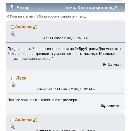
Автор
Тема: Кто-то знает цену?
(Прочитано 2449 раз)
0 Пользователей и 1 Гость просматривают эту тему.
Awigeya
«
:
11 Ноября 2018, 15:26:51 »
Предлагают кабошоны из хризолита за 245руб грамм.Для меня это
большая цена,а хризолита у меня нет ни в каком виде.Насколько
разумна заявленная цена?
Записан
Леха
«
Ответ #1 :
11 Ноября 2018, 18:02:14 »
Так все зависит от качества и от размера.
Записан
Awigeya