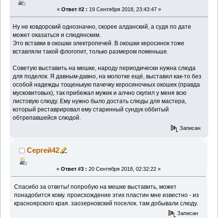
«
Ответ #2 :
19 Сентября 2018, 23:43:47 »
Ну не ковдорский однозначно, скорее алданский, а судя по дате
может оказаться и слюдянским.
Это вставки в окошки электропечей. В окошки керосинок тоже
вставляли такой флогопит, только размером поменьше.
Советую выставить на мешке, народу периодически нужна слюда
для поделок. Я давным-давно, на молотке ещё, выставил как-то без
особой надежды тощенькую пачечку керосиночных окошек (правда
мусковитовых), так прибежал мужик и алчно скупил у меня всю
листовую слюду. Ему нужно было достать слюды для мастера,
который реставрировал ему старинный сундук оббитый
обтрепавшейся слюдой.
Записан
Сергей42
«
Ответ #3 :
20 Сентября 2018, 02:32:22 »
Спасибо за ответы! попробую на мешке выставить, может
понадобится кому. происхождение этих пластин мне известно - из
красноярского края. заозерновский поселок. там добывали слюду.
Записан