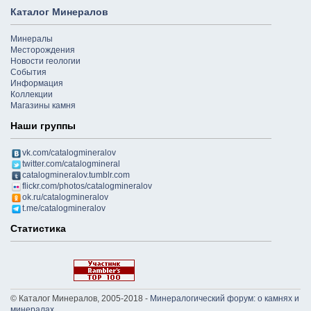
Каталог Минералов
Минералы
Месторождения
Новости геологии
События
Информация
Коллекции
Магазины камня
Наши группы
vk.com/catalogmineralov
twitter.com/catalogmineral
catalogmineralov.tumblr.com
flickr.com/photos/catalogmineralov
ok.ru/catalogmineralov
t.me/catalogmineralov
Статистика
© Каталог Минералов, 2005-2018 -
Минералогический форум: о камнях и
минералах
.