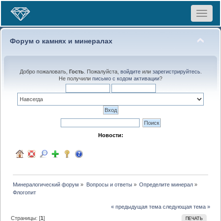
Toggle
navigat
Форум о камнях и минералах
Добро пожаловать,
Гость
. Пожалуйста,
войдите
или
зарегистрируйтесь
.
Не получили
письмо с кодом активации
?
Новости:
Минералогический форум
»
Вопросы и ответы
»
Определите минерал
»
Флогопит
« предыдущая тема
следующая тема »
Страницы: [
1
]
ПЕЧАТЬ