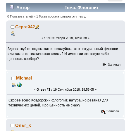
Автор
Тема: Флогопит
(Прочитано 1491 раз)
0 Пользователей и 1 Гость просматривают эту тему.
Сергей42
«
:
19 Сентября 2018, 18:31:38 »
Здравствуйте! подскажите пожалуйста, это натуральный флогопит
или какая то техническая смесь ? И имеет ли это какую либо
ценность вообще?
Записан
Michael
«
Ответ #1 :
19 Сентября 2018, 19:56:05 »
Скорее всего Ковдорский флогопит, натура, но резаная для
технических целей. Про ценность не скажу
Записан
Ольг_К