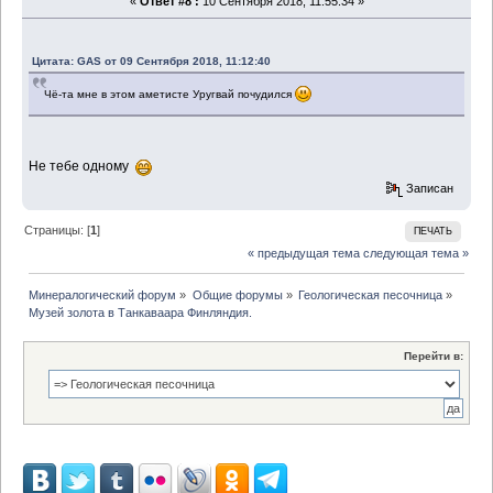
«
Ответ #8 :
10 Сентября 2018, 11:55:34 »
Цитата: GAS от 09 Сентября 2018, 11:12:40
Чё-та мне в этом аметисте Уругвай почудился
Не тебе одному
Записан
Страницы: [
1
]
ПЕЧАТЬ
« предыдущая тема
следующая тема »
Минералогический форум
»
Общие форумы
»
Геологическая песочница
»
Музей золота в Танкаваара Финляндия.
Перейти в: