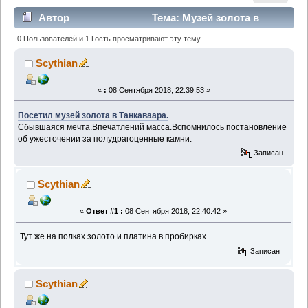
Автор
Тема: Музей золота в
Танкаваара Финляндия. (Прочитано 1950 раз)
0 Пользователей и 1 Гость просматривают эту тему.
Scythian
«
:
08 Сентября 2018, 22:39:53 »
Посетил музей золота в Танкаваара.
Сбывшаяся мечта.Впечатлений масса.Вспомнилось постановление
об ужесточении за полудрагоценные камни.
Записан
Scythian
«
Ответ #1 :
08 Сентября 2018, 22:40:42 »
Тут же на полках золото и платина в пробирках.
Записан
Scythian