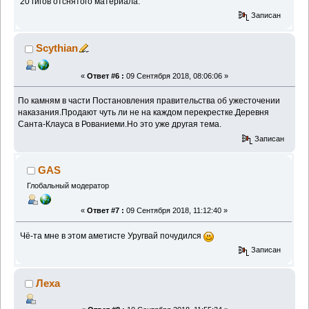
20 гигов отснятого материала.
Записан
Scythian
«
Ответ #6 :
09 Сентября 2018, 08:06:06 »
По камням в части Постановления правительства об ужесточении
наказания.Продают чуть ли не на каждом перекрестке.Деревня
Санта-Клауса в Рованиеми.Но это уже другая тема.
Записан
GAS
Глобальный модератор
«
Ответ #7 :
09 Сентября 2018, 11:12:40 »
Чё-та мне в этом аметисте Уругвай почудился
Записан
Леха