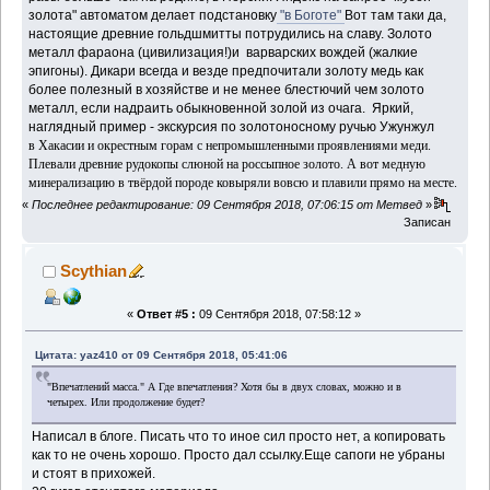
золота" автоматом делает подстановку
"в Боготе"
Вот там таки да,
настоящие древние гольдшмитты потрудились на славу. Золото
металл фараона (цивилизация!)и варварских вождей (жалкие
эпигоны). Дикари всегда и везде предпочитали золоту медь как
более полезный в хозяйстве и не менее блестючий чем золото
металл, если надраить обыкновенной золой из очага. Яркий,
наглядный пример - экскурсия по золотоносному ручью Ужунжул
в Хакасии и окрестным горам с непромышленными проявлениями меди.
Плевали древние рудокопы слюной на россыпное золото. А вот медную
минерализацию в твёрдой породе ковыряли вовсю и плавили прямо на месте.
«
Последнее редактирование: 09 Сентября 2018, 07:06:15 от Метвед
»
Записан
Scythian
«
Ответ #5 :
09 Сентября 2018, 07:58:12 »
Цитата: yaz410 от 09 Сентября 2018, 05:41:06
"Впечатлений масса." А Где впечатления? Хотя бы в двух словах, можно и в
четырех. Или продолжение будет?
Написал в блоге. Писать что то иное сил просто нет, а копировать
как то не очень хорошо. Просто дал ссылку.Еще сапоги не убраны
и стоят в прихожей.