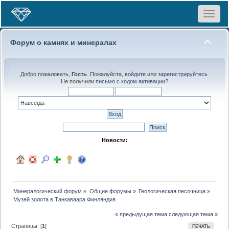
Toggle
navigat
Форум о камнях и минералах
Добро пожаловать,
Гость
. Пожалуйста,
войдите
или
зарегистрируйтесь
.
Не получили
письмо с кодом активации
?
Новости:
Минералогический форум
»
Общие форумы
»
Геологическая песочница
»
Музей золота в Танкаваара Финляндия.
« предыдущая тема
следующая тема »
Страницы: [
1
]
ПЕЧАТЬ