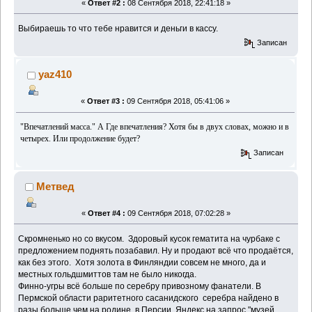
«
Ответ #2 :
08 Сентября 2018, 22:41:18 »
Выбираешь то что тебе нравится и деньги в кассу.
Записан
yaz410
«
Ответ #3 :
09 Сентября 2018, 05:41:06 »
"Впечатлений масса." А Где впечатления? Хотя бы в двух словах, можно и в
четырех. Или продолжение будет?
Записан
Метвед
«
Ответ #4 :
09 Сентября 2018, 07:02:28 »
Скромненько но со вкусом. Здоровый кусок гематита на чурбаке с
предложением поднять позабавил. Ну и продают всё что продаётся,
как без этого. Хотя золота в Финляндии совсем не много, да и
местных гольдшмиттов там не было никогда.
Финно-угры всё больше по серебру привозному фанатели. В
Пермской области раритетного сасанидского серебра найдено в
разы больше чем на родине, в Персии. Яндекс на запрос "музей