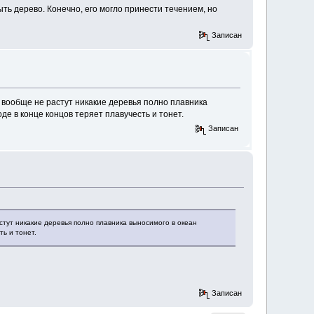
ть дерево. Конечно, его могло принести течением, но
Записан
е вообще не растут никакие деревья полно плавника
де в конце концов теряет плавучесть и тонет.
Записан
стут никакие деревья полно плавника выносимого в океан
ть и тонет.
Записан