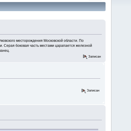
лковского месторождения Московской области. По
ки. Серая боковая часть местами царапается железной
ланец.
Записан
Записан