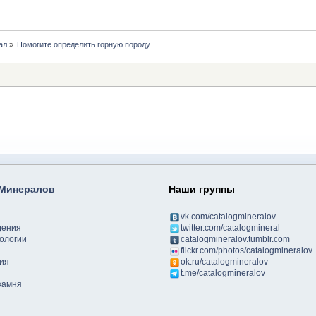
ал
»
Помогите определить горную породу
 Минералов
Наши группы
vk.com/catalogmineralov
дения
twitter.com/catalogmineral
ологии
catalogmineralov.tumblr.com
flickr.com/photos/catalogmineralov
ия
ok.ru/catalogmineralov
t.me/catalogmineralov
камня