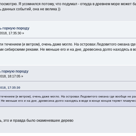
посмотрю. Я усомнился потому, что подумал - откуда в древнем море может бы
 данных событий, она не велика ))
ь горную породу
2018, 17:35:30 »
ти течением (и ветром), очень даже могло. На островах Ледовитого океана гд
и сибирскими реками. Не меньше его и на дне, древесина долго находясь в во
 горную породу
018, 18:17:05 »
018, 17:35:30
течением (и ветром), очень даже могло. На островах Ледовитого океана где вообще не ра
Не меньше его и на дне, древесина долго находясь в воде в конце концов теряет плавучес
, это и правда было окаменевшее дерево