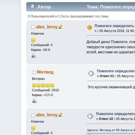
Автор
Тема: Помогите опред
0 Пользователей и 1 Гость просматривают эту тему.
Помогите определить
alex_leroy
«
:
05 Августа 2018, 11:40:
Новичок
Добрый день! Помогите, по
Сообщений: 4
твердости однозначно сказ
Карма: +0/-0
иглой, местами не царапает
Помогите определит
Метвед
«
Ответ #1 :
05 Августа 
Ветеран
Это кусочек окаменевшей 
Сообщений: 2918
Карма: +17/-0
Помогите определить
alex_leroy
«
Ответ #2 :
05 Августа 2
Новичок
Цитата: Метвед от 05 Августа 2
Сообщений: 4