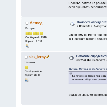
Спасибо, завтра на работе 
если оценивать вероятность
Помогите определит
Метвед
«
Ответ #5 :
05 Августа 
Ветеран
Да почему не могло принес
Сообщений: 2918
выносимого в океан великим
Карма: +17/-0
Помогите определить
alex_leroy
«
Ответ #6 :
06 Августа 2
Новичок
Цитата: Метвед от 05 Августа 2
Сообщений: 4
Карма: +0/-0
Да почему не могло принести 
великими сибирскими реками. 
Большое спасибо за помощь