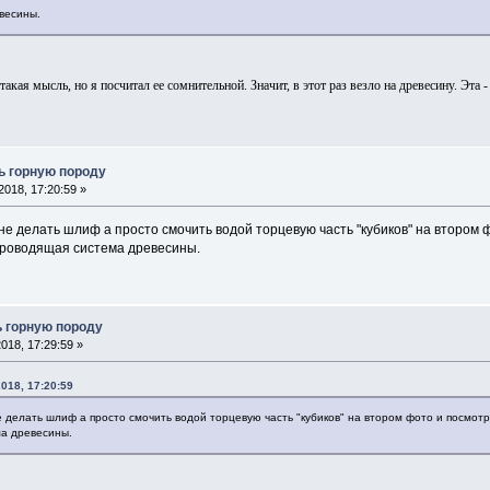
евесины.
акая мысль, но я посчитал ее сомнительной. Значит, в этот раз везло на древесину. Эта 
ь горную породу
2018, 17:20:59 »
 не делать шлиф а просто смочить водой торцевую часть "кубиков" на втором 
проводящая система древесины.
 горную породу
018, 17:29:59 »
018, 17:20:59
е делать шлиф а просто смочить водой торцевую часть "кубиков" на втором фото и посмотр
ма древесины.