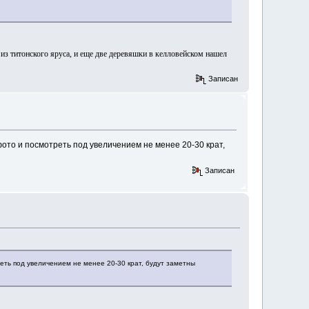
- из титонского яруса, и еще две деревяшки в келловейском нашел
Записан
фото и посмотреть под увеличением не менее 20-30 крат,
Записан
еть под увеличением не менее 20-30 крат, будут заметны