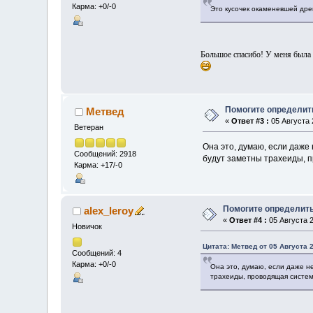
Карма: +0/-0
Это кусочек окаменевшей др
Большое спасибо! У меня была т
Помогите определит
Метвед
«
Ответ #3 :
05 Августа 
Ветеран
Она это, думаю, если даже
Сообщений: 2918
будут заметны трахеиды, 
Карма: +17/-0
Помогите определить
alex_leroy
«
Ответ #4 :
05 Августа 2
Новичок
Цитата: Метвед от 05 Августа 2
Сообщений: 4
Карма: +0/-0
Она это, думаю, если даже н
трахеиды, проводящая систе