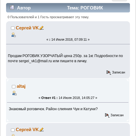
Автор
Тема: РОГОВИК
УЗОРЧАТЫЙ (Прочитано 2240 раз)
0 Пользователей и 1 Гость просматривают эту тему.
Сергей VK
«
:
14 Июля 2018, 07:09:11 »
Продам РОГОВИК УЗОРЧАТЫЙ цена 250р. за 1кг. Подробности по
почте sergei_vk1@mail.ru или пишите в личку.
Записан
altaj
«
Ответ #1 :
14 Июля 2018, 14:05:27 »
Знакомый роговичок. Район слияния Чуи и Катуни?
Записан
Сергей VK