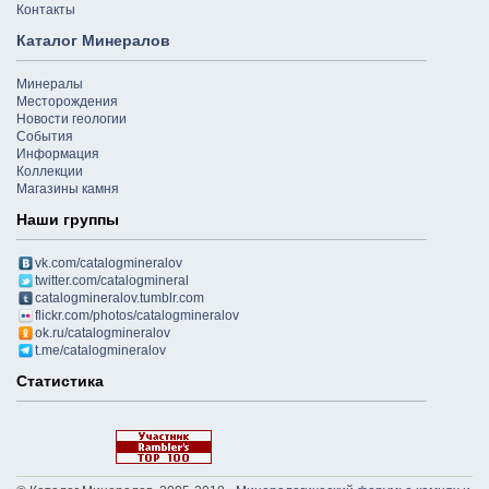
Контакты
Каталог Минералов
Минералы
Месторождения
Новости геологии
События
Информация
Коллекции
Магазины камня
Наши группы
vk.com/catalogmineralov
twitter.com/catalogmineral
catalogmineralov.tumblr.com
flickr.com/photos/catalogmineralov
ok.ru/catalogmineralov
t.me/catalogmineralov
Статистика