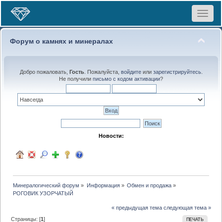
Toggle
navigat
Форум о камнях и минералах
Добро пожаловать,
Гость
. Пожалуйста,
войдите
или
зарегистрируйтесь
.
Не получили
письмо с кодом активации
?
Новости:
Минералогический форум
»
Информация
»
Обмен и продажа
»
РОГОВИК УЗОРЧАТЫЙ
« предыдущая тема
следующая тема »
Страницы: [
1
]
ПЕЧАТЬ