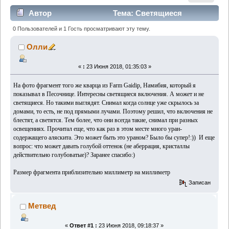
Автор
Тема: Светящиеся
включения в кварце (Прочитано 2493 раз)
0 Пользователей и 1 Гость просматривают эту тему.
Олли
«
:
23 Июня 2018, 01:35:03 »
На фото фрагмент того же кварца из Farm Gaidip, Намибия, который я
показывал
в Песочнице.
Интересны светящиеся включения. А может и не
светящиеся. Но такими выглядят. Снимал когда солнце уже скрылось за
домами, то есть, не под прямыми лучами. Поэтому решил, что включения не
блестят, а светятся. Тем более, что они всегда такие, снимал при разных
освещениях. Прочитал еще, что как раз в этом месте много уран-
содержащего аляскита. Это может быть это ураном? Было бы супер!:))
И еще
вопрос: что может давать голубой оттенок (не аберрация, кристаллы
действительно голубоватые)?
Заранее спасибо:)
Размер фрагмента приблизительно миллиметр на миллиметр
Записан
Метвед
«
Ответ #1 :
23 Июня 2018, 09:18:37 »