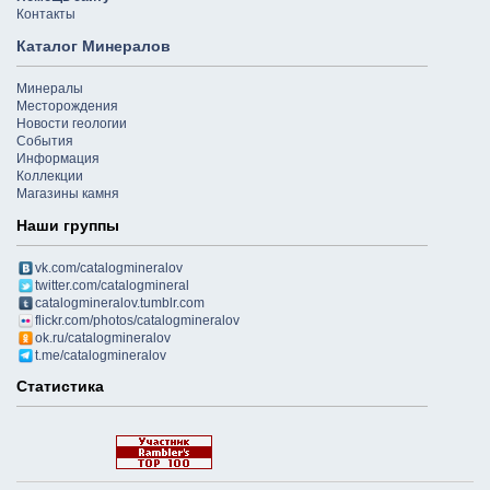
Контакты
Каталог Минералов
Минералы
Месторождения
Новости геологии
События
Информация
Коллекции
Магазины камня
Наши группы
vk.com/catalogmineralov
twitter.com/catalogmineral
catalogmineralov.tumblr.com
flickr.com/photos/catalogmineralov
ok.ru/catalogmineralov
t.me/catalogmineralov
Статистика