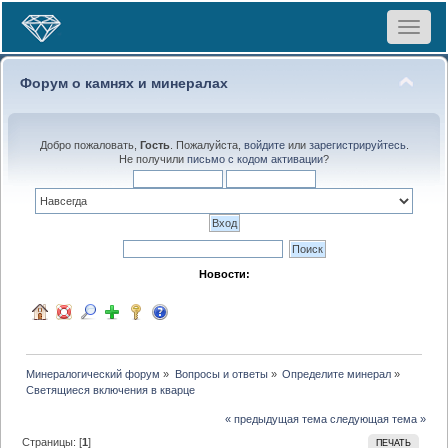
Toggle
navigat
Форум о камнях и минералах
Добро пожаловать,
Гость
. Пожалуйста,
войдите
или
зарегистрируйтесь
.
Не получили
письмо с кодом активации
?
Новости:
Минералогический форум
»
Вопросы и ответы
»
Определите минерал
»
Светящиеся включения в кварце
« предыдущая тема
следующая тема »
Страницы: [
1
]
ПЕЧАТЬ