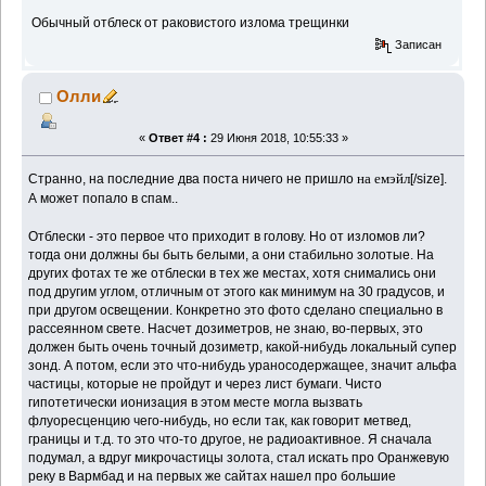
Обычный отблеск от раковистого излома трещинки
Записан
Олли
«
Ответ #4 :
29 Июня 2018, 10:55:33 »
на емэйл
Странно, на последние два поста ничего не пришло
[/size]
.
А может попало в спам..
Отблески - это первое что приходит в голову. Но от изломов ли?
тогда они должны бы быть белыми, а они стабильно золотые. На
других фотах те же отблески в тех же местах, хотя снимались они
под другим углом, отличным от этого как минимум на 30 градусов, и
при другом освещении. Конкретно это фото сделано специально в
рассеянном свете. Насчет дозиметров, не знаю, во-первых, это
должен быть очень точный дозиметр, какой-нибудь локальный супер
зонд. А потом, если это что-нибудь ураносодержащее, значит альфа
частицы, которые не пройдут и через лист бумаги. Чисто
гипотетически ионизация в этом месте могла вызвать
флуоресценцию чего-нибудь, но если так, как говорит метвед,
границы и т.д. то это что-то другое, не радиоактивное. Я сначала
подумал, а вдруг микрочастицы золота, стал искать про Оранжевую
реку в Вармбад и на первых же сайтах нашел про большие