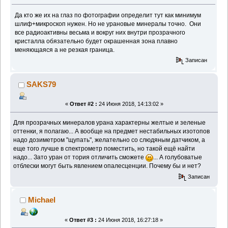
Да кто же их на глаз по фотографии определит тут как минимум
шлиф+микроскоп нужен. Но не урановые минералы точно. Они
все радиоактивны весьма и вокруг них внутри прозрачного
кристалла обязательно будет окрашенная зона плавно
меняющаяся а не резкая граница.
Записан
SAKS79
«
Ответ #2 :
24 Июня 2018, 14:13:02 »
Для прозрачных минералов урана характерны желтые и зеленые
оттенки, я полагаю... А вообще на предмет нестабильных изотопов
надо дозиметром "щупать", желательно со слюдяным датчиком, а
еще того лучше в спектрометр поместить, но такой ещё найти
надо... Зато уран от тория отличить сможете
... А голубоватые
отблески могут быть явлением опалесценции. Почему бы и нет?
Записан
Michael
«
Ответ #3 :
24 Июня 2018, 16:27:18 »