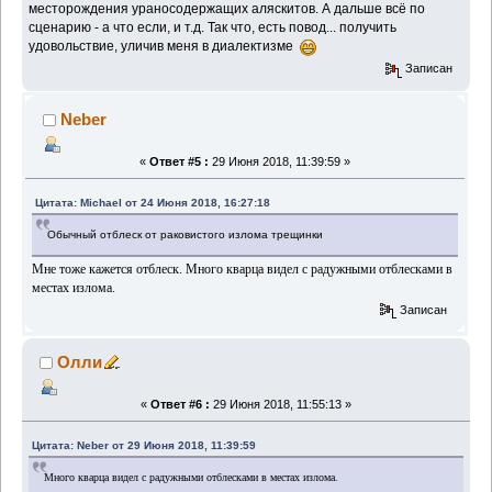
месторождения ураносодержащих аляскитов. А дальше всё по
сценарию - а что если, и т.д.
Так что, есть повод... получить
удовольствие, уличив меня в диалектизме
Записан
Neber
«
Ответ #5 :
29 Июня 2018, 11:39:59 »
Цитата: Michael от 24 Июня 2018, 16:27:18
Обычный отблеск от раковистого излома трещинки
Мне тоже кажется отблеск. Много кварца видел с радужными отблесками в
местах излома.
Записан
Олли
«
Ответ #6 :
29 Июня 2018, 11:55:13 »
Цитата: Neber от 29 Июня 2018, 11:39:59
Много кварца видел с радужными отблесками в местах излома.