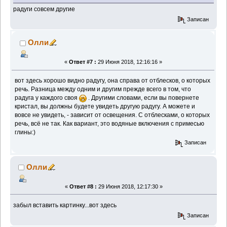
радуги совсем другие
Записан
Олли
«
Ответ #7 :
29 Июня 2018, 12:16:16 »
вот здесь хорошо видно радугу, она справа от отблесков, о которых
речь. Разница между одним и другим прежде всего в том, что
радуга у каждого своя
. Другими словами, если вы повернете
кристал, вы должны будете увидеть другую радугу. А можете и
вовсе не увидеть, - зависит от освещения. С отблесками, о которых
речь, всё не так. Как вариант, это водяные включения с примесью
глины:)
Записан
Олли
«
Ответ #8 :
29 Июня 2018, 12:17:30 »
забыл вставить картинку...вот здесь
Записан