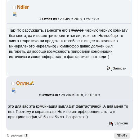
Ndler
«
Ответ #9 :
29 Июня 2018, 17:51:35 »
Так что рассуждать, занесите его в
туалет
черную черную комнату
без света, да и посмотрите, светится ли , или нет. Но вообще-то
чисто теоретически представить себе светящее включение в
минерале- это нереально) Люминофор давно должен был
выгореть, да вообще возможность природной комбинации
источника и люминофора как-то фантастично выглядит)
Записан
Олли
«
Ответ #10 :
29 Июня 2018, 19:11:01 »
это для вас эта комбинация выглядит фантастичной. А для меня то
нет. Поэтому и спрашиваю. Но и не интерференция это.. а в
принципе пофиг, чё бы ни было. Но красиво:)
Записан
Страницы: [
1
]
ПЕЧАТЬ