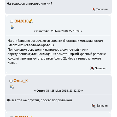
На телефон снимаете что ли?
Записан
ВИ2010
«
Ответ #7 :
25 Мая 2018, 22:19:39 »
На стибарсене встречаются сростки блестящих металлическим
блеском кристалликов (фото 1)
При сильном освещении (к примеру, солнечный луч) и
определенном угле наблюдения заметен яркий красный рефлекс,
идущий изнутри кристалликов (фото 2). Что за минерал может
быть ?
Записан
Ольг_К
«
Ответ #8 :
25 Мая 2018, 23:32:30 »
Да всё тот же прустит, просто поприличней.
Записан