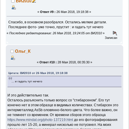
ВИ2010
«
Ответ #9 :
26 Мая 2018, 19:18:38 »
Спасибо, в основном разобрался. Остались мелкие детали.
Последнее фото- уже точно, прустит : и гадать тут нечего
«
Последнее редактирование: 26 Мая 2018, 19:24:05 от ВИ2010
»
Записан
Ольг_К
«
Ответ #10 :
28 Мая 2018, 00:35:30 »
Цитата: ВИ2010 от 26 Мая 2018, 19:18:38
... и гадать тут нечего
И это действительно так.
Осталось разъяснить только вопрос со "стибарсеном". Его тут
конечно нет в этом образце в видимых количествах. Стибарсен это
интерметаллид AsSb оловянно-белого цвета. Что более важно, он
не темнеет со временем. От времени сборов этого образца
https://www.mindat.org/photo-137219.html
до его фотографирования
прошло лет 15-20, а минерал нисколько не потускнел. На моих