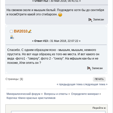
«
Ответ #12 :
30 Мая 2018, 00:41:51 »
На свежем сколе и мышьяк белый. Подождите хотя бы до сентября
и посмОтрите какой это стибарсен.
Записан
ВИ2010
«
Ответ #13 :
31 Мая 2018, 22:07:22 »
Спасибо. С одним образцом ясно - мышьяк, мышьяк, немного
прустита. Но вот еще образец из того-же места. И вот какого он
вида -фото1 - "сверху", фото 2 - "снизу". На мфшьяк как-бы и не
похоже, Или опять он ?
Записан
Страницы: [
1
]
ПЕЧАТЬ
« предыдущая тема
следующая тема »
Минералогический форум
»
Вопросы и ответы
»
Определите минерал
»
Корочка тёмно-красных кристалликов
Перейти в: