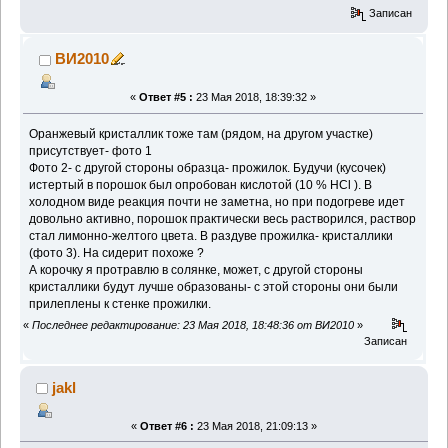
Записан
ВИ2010
«
Ответ #5 :
23 Мая 2018, 18:39:32 »
Оранжевый кристаллик тоже там (рядом, на другом участке)
присутствует- фото 1
Фото 2- с другой стороны образца- прожилок. Будучи (кусочек)
истертый в порошок был опробован кислотой (10 % HCl ). В
холодном виде реакция почти не заметна, но при подогреве идет
довольно активно, порошок практически весь растворился, раствор
стал лимонно-желтого цвета. В раздуве прожилка- кристаллики
(фото 3). На сидерит похоже ?
А корочку я протравлю в солянке, может, с другой стороны
кристаллики будут лучше образованы- с этой стороны они были
прилеплены к стенке прожилки.
«
Последнее редактирование: 23 Мая 2018, 18:48:36 от ВИ2010
»
Записан
jakl
«
Ответ #6 :
23 Мая 2018, 21:09:13 »