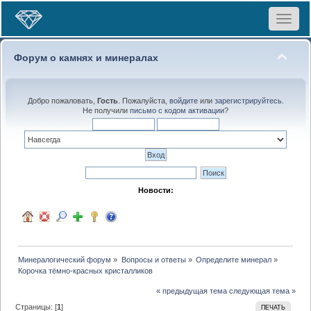
Toggle
navigat
Форум о камнях и минералах
Добро пожаловать,
Гость
. Пожалуйста,
войдите
или
зарегистрируйтесь
.
Не получили
письмо с кодом активации
?
Новости:
Минералогический форум
»
Вопросы и ответы
»
Определите минерал
»
Корочка тёмно-красных кристалликов
« предыдущая тема
следующая тема »
Страницы: [
1
]
ПЕЧАТЬ