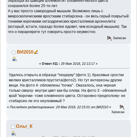
образцах из Швеции аллемонтит оловянно-белого цвета
сохранился более 25-ти лет.
А у вас просто самородный мышьяк. Возможно лишь с
микроскопическими вростками стибарсена - он весь серый покрытый
тонкими корочками октаэдрических кристалликов арсенолита
(который, кстати, гораздо более ядовит, чем исходный мышьяк). Так
что о пираргирите тут говорить просто неуместно.
Записан
ВИ2010
«
Ответ #11 :
29 Мая 2018, 22:13:17 »
Удалось открыть в образце "пещерку" (фото 1). Красивые сростки
мелких кристалликов прустита(фото2). Но тут интересны другие
вещи. На фото 4- обломлены "почка" . Оказалось, она черная
только сверху- внутри цвет как-бы олова. На фото 3 - обломленный
край "корочки- тоже оловянного цвета. Осторожно предположу- не
стибарсен ли это неуловимый ?
«
Последнее редактирование: 29 Мая 2018, 22:15:01 от ВИ2010
»
Записан
Ольг_К