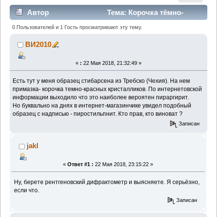
Автор
Тема: Корочка тёмно-
красных кристалликов (Прочитано 2544 раз)
0 Пользователей и 1 Гость просматривают эту тему.
ВИ2010
«
:
22 Мая 2018, 21:32:49 »
Есть тут у меня образец стибарсена из Требско (Чехия). На нем
примазка- корочка темно-красных кристалликов. По интернетовской
информации выходило что это наиболее вероятен пираргирит.
Но буквально на днях в интернет-магазинчике увидел подобный
образец с надписью - пиростильпнит. Кто прав, кто виноват ?
Записан
jakl
«
Ответ #1 :
22 Мая 2018, 23:15:22 »
Ну, берете рентгеновский дифрактометр и выясняете. Я серьёзно,
если что.
Записан