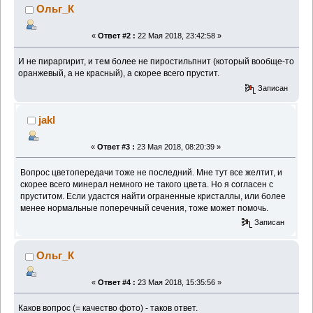
Ольг_К
«
Ответ #2 :
22 Мая 2018, 23:42:58 »
И не пираргирит, и тем более не пиростильпнит (который вообще-то
оранжевый, а не красный), а скорее всего прустит.
Записан
jakl
«
Ответ #3 :
23 Мая 2018, 08:20:39 »
Вопрос цветопередачи тоже не последний. Мне тут все желтит, и
скорее всего минерал немного не такого цвета. Но я согласен с
пруститом. Если удастся найти ограненные кристаллы, или более
менее нормальные поперечный сечения, тоже может помочь.
Записан
Ольг_К
«
Ответ #4 :
23 Мая 2018, 15:35:56 »
Каков вопрос (= качество фото) - таков ответ.