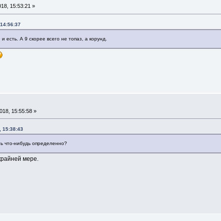
18, 15:53:21 »
 14:56:37
и есть. А 9 скорее всего не топаз, а корунд.
18, 15:55:58 »
 15:38:43
ть что-нибудь определенно?
 крайней мере.