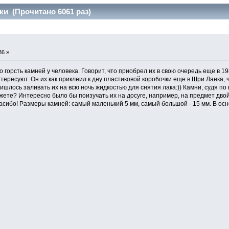
и (Прочитано 6061 раз)
36 »
о горсть камней у человека. Говорит, что приобрел их в свою очередь еще в 1
ересуют. Он их как приклеил к дну пластиковой коробочки еще в Шри Ланка, 
ишлось заливать их на всю ночь жидкостью для снятия лака:)) Камни, судя по
жете? Интересно было бы поизучать их на досуге, например, на предмет дво
асибо! Размеры камней: самый маленький 5 мм, самый большой - 15 мм. В осно