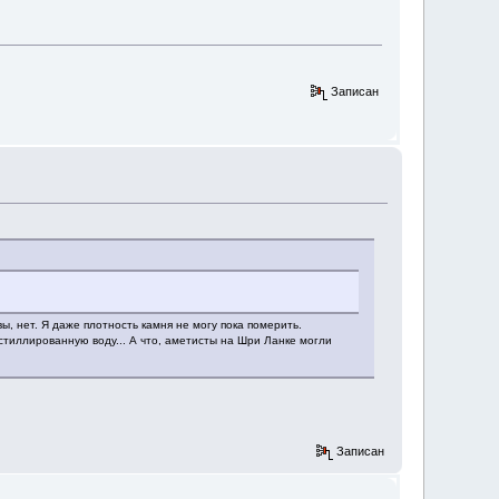
Записан
ы, нет. Я даже плотность камня не могу пока померить.
стиллированную воду... А что, аметисты на Шри Ланке могли
Записан