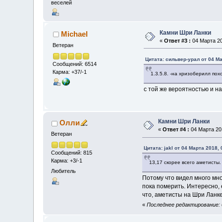
веселей
Камни Шри Ланки
Michael
«
Ответ #3 :
04 Марта 20
Ветеран
Цитата: сильвер-урал от 04 Ма
Сообщений: 6514
Карма: +37/-1
1.3.5.8. -на хризоберилл пох
с той же вероятностью и на
Камни Шри Ланки
Олли
«
Ответ #4 :
04 Марта 201
Ветеран
Цитата: jakl от 04 Марта 2018, 
Сообщений: 815
Карма: +3/-1
13,17 скорее всего аметисты
Любитель
Потому что видел много мног
пока померить. Интересно, 
что, аметисты на Шри Ланке
«
Последнее редактирование: 