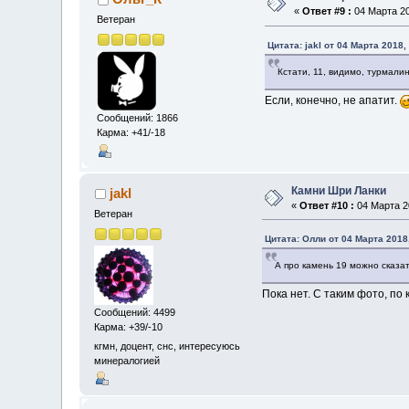
«
Ответ #9 :
04 Марта 20
Ветеран
Цитата: jakl от 04 Марта 2018,
Кстати, 11, видимо, турмалин 
Если, конечно, не апатит.
Сообщений: 1866
Карма: +41/-18
Камни Шри Ланки
jakl
«
Ответ #10 :
04 Марта 20
Ветеран
Цитата: Олли от 04 Марта 2018,
А про камень 19 можно сказа
Пока нет. С таким фото, по
Сообщений: 4499
Карма: +39/-10
кгмн, доцент, снс, интересуюсь
минералогией