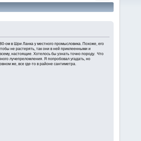
980-ом в Шри Ланка у местного промысловика. Похоже, его
чтобы не растерять, так они в ней приклеенными и
 всему, настоящие. Хотелось бы узнать точно породу. Что
йного лучепреломления. Я попробовал угадать, но
вном же, все где-то в районе сантиметра.