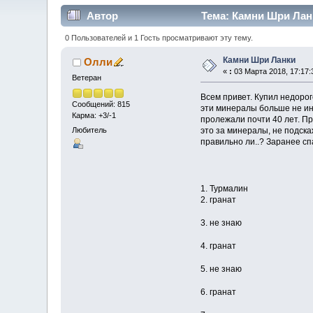
Автор
Тема: Камни Шри Ланк
0 Пользователей и 1 Гость просматривают эту тему.
Камни Шри Ланки
Олли
«
:
03 Марта 2018, 17:17:
Ветеран
Всем привет. Купил недорог
Сообщений: 815
эти минералы больше не инт
Карма: +3/-1
пролежали почти 40 лет. Пр
это за минералы, не подска
Любитель
правильно ли..? Заранее сп
1. Турмалин
2. гранат
3. не знаю
4. гранат
5. не знаю
6. гранат