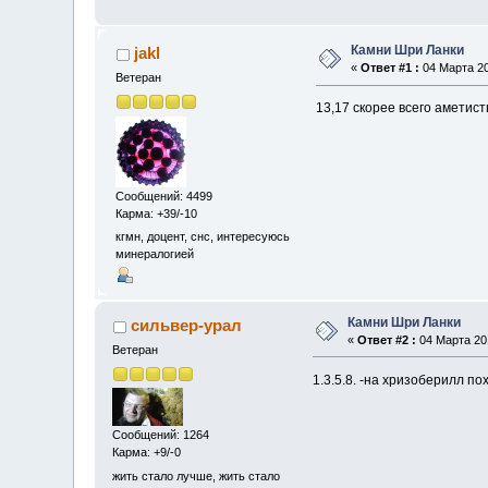
Камни Шри Ланки
jakl
«
Ответ #1 :
04 Марта 20
Ветеран
13,17 скорее всего аметис
Сообщений: 4499
Карма: +39/-10
кгмн, доцент, снс, интересуюсь
минералогией
Камни Шри Ланки
сильвер-урал
«
Ответ #2 :
04 Марта 201
Ветеран
1.3.5.8. -на хризоберилл по
Сообщений: 1264
Карма: +9/-0
жить стало лучше, жить стало