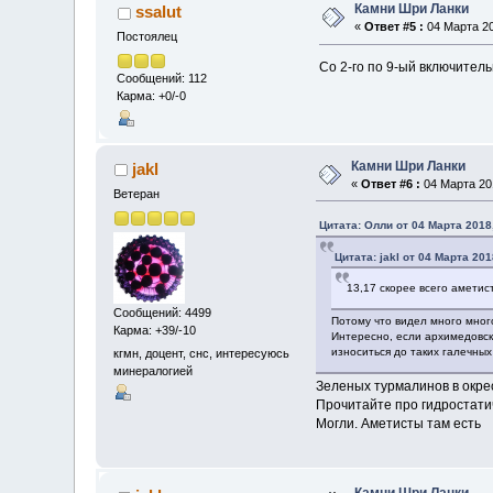
Камни Шри Ланки
ssalut
«
Ответ #5 :
04 Марта 20
Постоялец
Со 2-го по 9-ый включител
Сообщений: 112
Карма: +0/-0
Камни Шри Ланки
jakl
«
Ответ #6 :
04 Марта 201
Ветеран
Цитата: Олли от 04 Марта 2018,
Цитата: jakl от 04 Марта 201
13,17 скорее всего аметис
Сообщений: 4499
Потому что видел много много
Карма: +39/-10
Интересно, если архимедовски
износиться до таких галечны
кгмн, доцент, снс, интересуюсь
минералогией
Зеленых турмалинов в окре
Прочитайте про гидростати
Могли. Аметисты там есть