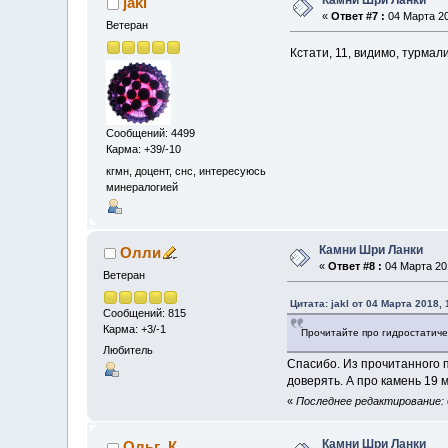
Камни Шри Ланки
jakl
«
Ответ #7 :
04 Марта 20
Ветеран
Кстати, 11, видимо, турмали
Сообщений: 4499
Карма: +39/-10
кгмн, доцент, снс, интересуюсь
минералогией
Камни Шри Ланки
Олли
«
Ответ #8 :
04 Марта 201
Ветеран
Цитата: jakl от 04 Марта 2018, 
Сообщений: 815
Карма: +3/-1
Прочитайте про гидростатич
Любитель
Спасибо. Из прочитанного п
доверять. А про камень 19 
«
Последнее редактирование: 
Камни Шри Ланки
Ольг_К