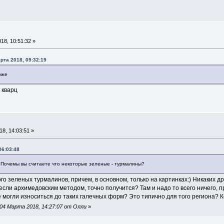
18, 10:51:32 »
рта 2018, 09:32:19
оже
 кварц
8, 14:03:51 »
06:03:48
. Почемы вы считаете что некоторые зеленые - турмалины?
о зеленых турмалинов, причем, в основном, только на картинках:) Никаких дру
если архимедовским методом, точно получится? Там и надо то всего ничего, п
 могли износиться до таких галечных форм? Это типично для того региона? 
04 Марта 2018, 14:27:07 от Олли
»