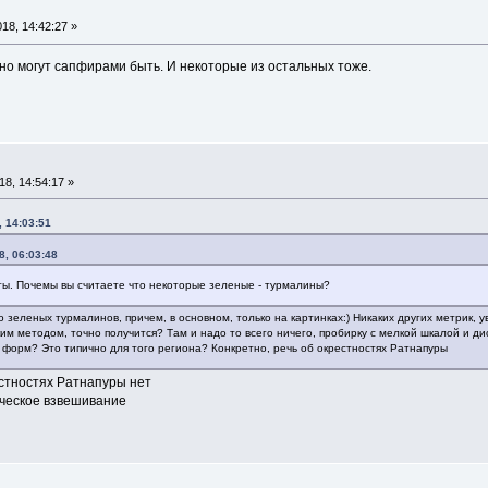
18, 14:42:27 »
ьно могут сапфирами быть. И некоторые из остальных тоже.
8, 14:54:17 »
 14:03:51
8, 06:03:48
ты. Почемы вы считаете что некоторые зеленые - турмалины?
 зеленых турмалинов, причем, в основном, только на картинках:) Никаких других метрик, ув
м методом, точно получится? Там и надо то всего ничего, пробирку с мелкой шкалой и ди
х форм? Это типично для того региона? Конкретно, речь об окрестностях Ратнапуры
стностях Ратнапуры нет
ческое взвешивание