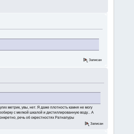
Записан
гих метрик, увы, нет. Я даже плотность камня не могу
робирку с мелкой шкалой и дистиллированную воду... А
Конкретно, речь об окрестностях Ратнапуры
Записан