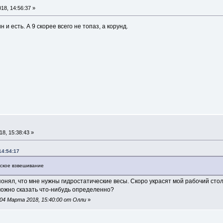
18, 14:56:37 »
н и есть. А 9 скорее всего не топаз, а корунд.
8, 15:38:43 »
14:54:17
еское взвешивание
онял, что мне нужны гидростатические весы. Скоро украсят мой рабочий сто
можно сказать что-нибудь определенно?
04 Марта 2018, 15:40:00 от Олли
»