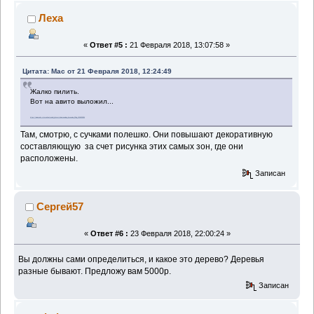
Леха
«
Ответ #5 :
21 Февраля 2018, 13:07:58 »
Цитата: Mac от 21 Февраля 2018, 12:24:49
Жалко пилить.
Вот на авито выложил...
https://www.avito.ru/moskva/mebel_i_interer/okamenelaya_drevesina_35kg_1106630854
Там, смотрю, с сучками полешко. Они повышают декоративную
составляющую за счет рисунка этих самых зон, где они
расположены.
Записан
Сергей57
«
Ответ #6 :
23 Февраля 2018, 22:00:24 »
Вы должны сами определиться, и какое это дерево? Деревья
разные бывают. Предложу вам 5000р.
Записан