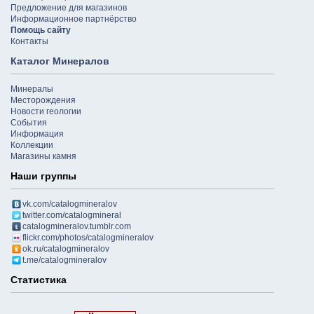
Предложение для магазинов
Информационное партнёрство
Помощь сайту
Контакты
Каталог Минералов
Минералы
Месторождения
Новости геологии
События
Информация
Коллекции
Магазины камня
Наши группы
vk.com/catalogmineralov
twitter.com/catalogmineral
catalogmineralov.tumblr.com
flickr.com/photos/catalogmineralov
ok.ru/catalogmineralov
t.me/catalogmineralov
Статистика