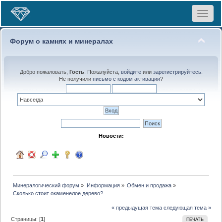
Toggle
navigat
Форум о камнях и минералах
Добро пожаловать,
Гость
. Пожалуйста,
войдите
или
зарегистрируйтесь
.
Не получили
письмо с кодом активации
?
Новости:
Минералогический форум
»
Информация
»
Обмен и продажа
»
Сколько стоит окаменелое дерево?
« предыдущая тема
следующая тема »
Страницы: [
1
]
ПЕЧАТЬ