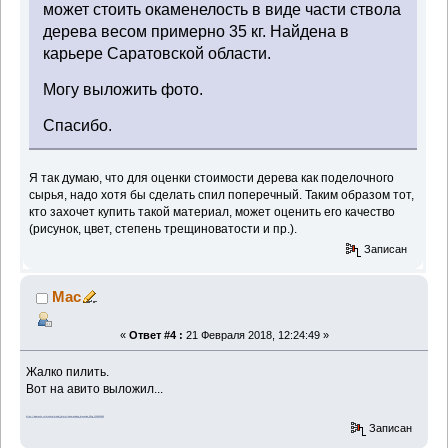
может стоить окаменелость в виде части ствола
дерева весом примерно 35 кг. Найдена в
карьере Саратовской области.
Могу выложить фото.
Спасибо.
Я так думаю, что для оценки стоимости дерева как поделочного
сырья, надо хотя бы сделать спил поперечный. Таким образом тот,
кто захочет купить такой материал, может оценить его качество
(рисунок, цвет, степень трещиноватости и пр.).
Записан
Mac
«
Ответ #4 :
21 Февраля 2018, 12:24:49 »
Жалко пилить.
Вот на авито выложил...
https://www.avito.ru/moskva/mebel_i_interer/okamenelaya_drevesina_35kg_1106630854
Записан