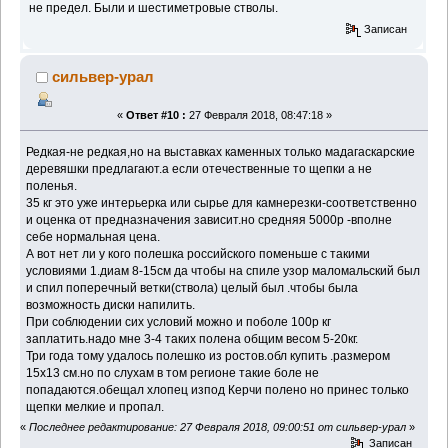
не предел. Были и шестиметровые стволы.
Записан
сильвер-урал
«
Ответ #10 :
27 Февраля 2018, 08:47:18 »
Редкая-не редкая,но на выставках каменных только мадагаскарские
деревяшки предлагают.а если отечественные то щепки а не
поленья.
35 кг это уже интерьерка или сырье для камнерезки-соответственно
и оценка от предназначения зависит.но средняя 5000р -вполне
себе нормальная цена.
А вот нет ли у кого полешка российского поменьше с такими
условиями 1.диам 8-15см да чтобы на спиле узор маломальский был
и спил поперечный ветки(ствола) целый был .чтобы была
возможность диски напилить.
При соблюдении сих условий можно и поболе 100р кг
заплатить.надо мне 3-4 таких полена общим весом 5-20кг.
Три года тому удалось полешко из ростов.обл купить .размером
15х13 см.но по слухам в том регионе такие боле не
попадаются.обещал хлопец изпод Керчи полено но принес только
щепки мелкие и пропал.
«
Последнее редактирование: 27 Февраля 2018, 09:00:51 от сильвер-урал
»
Записан