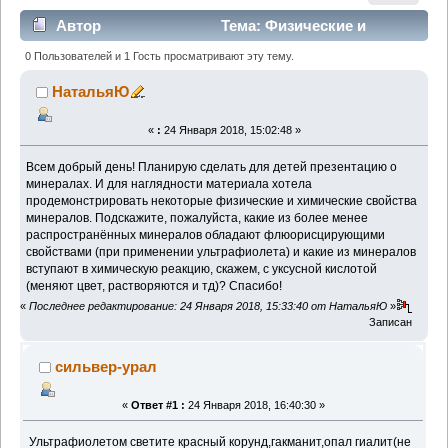
Автор
Тема: Физические и
химические свойства минералов (Прочитано 3498
0 Пользователей и 1 Гость просматривают эту тему.
раз)
НатальяЮ
«
:
24 Января 2018, 15:02:48 »
Всем добрый день! Планирую сделать для детей презентацию о
минералах. И для наглядности материала хотела
продемонстрировать некоторые физические и химические свойства
минералов. Подскажите, пожалуйста, какие из более менее
распространённых минералов обладают флюорисцирующими
свойствами (при применении ультрафиолета) и какие из минералов
вступают в химическую реакцию, скажем, с уксусной кислотой
(меняют цвет, растворяются и тд)? Спасибо!
«
Последнее редактирование: 24 Января 2018, 15:33:40 от НатальяЮ
»
Записан
сильвер-урал
«
Ответ #1 :
24 Января 2018, 16:40:30 »
Ультрафиолетом светите красный корунд,гакманит,опал гиалит(не