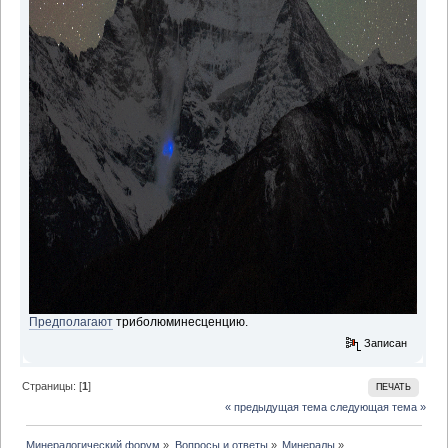
Предполагают
триболюминесценцию.
Записан
Страницы: [
1
]
ПЕЧАТЬ
« предыдущая тема
следующая тема »
Минералогический форум
»
Вопросы и ответы
»
Минералы
»