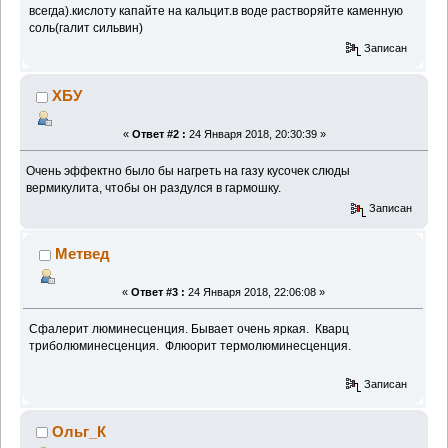
всегда).кислоту капайте на кальцит.в воде растворяйте каменную
соль(галит сильвин)
Записан
ХБУ
«
Ответ #2 :
24 Января 2018, 20:30:39 »
Очень эффектно было бы нагреть на газу кусочек слюды
вермикулита, чтобы он раздулся в гармошку.
Записан
Метвед
«
Ответ #3 :
24 Января 2018, 22:06:08 »
Сфалерит люминесценция. Бывает очень яркая. Кварц
триболюминесценция. Флюорит термолюминесценция.
Записан
Ольг_К