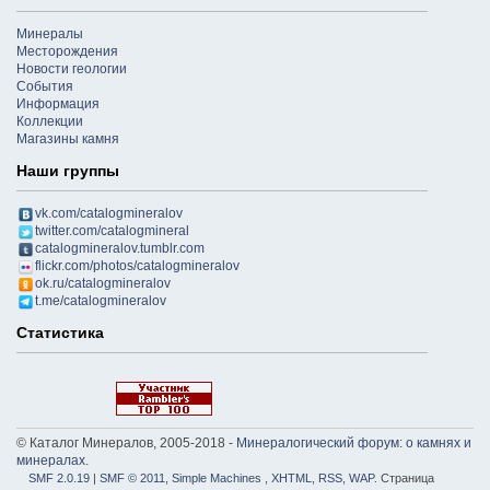
Минералы
Месторождения
Новости геологии
События
Информация
Коллекции
Магазины камня
Наши группы
vk.com/catalogmineralov
twitter.com/catalogmineral
catalogmineralov.tumblr.com
flickr.com/photos/catalogmineralov
ok.ru/catalogmineralov
t.me/catalogmineralov
Статистика
© Каталог Минералов, 2005-2018 -
Минералогический форум: о камнях и
минералах
.
SMF 2.0.19
|
SMF © 2011
,
Simple Machines
,
XHTML
,
RSS
,
WAP
. Страница