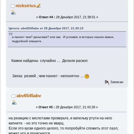
nicksirius
«
Ответ #4 :
28 Декабря 2017, 21:38:01 »
Цитата: abv6545abv от 28 Декабря 2017, 21:30:15
а пахнет чем? деньгами? или как. И условия, в которых нашли камни,
подробней опишите.
Камни найдены случайно .... Делали раскоп.
Запах резкий , чем пахнет - непонятно ....
Записан
abv6545abv
«
Ответ #5 :
28 Декабря 2017, 21:43:28 »
на реакцию с кислотами проверьте, и капельку ртути на него
капните - но это точно не кварц.
Если это куски одного целого, то попробуйте сложить этот пазл,
может что и прояснится.