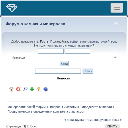
Toggle
navigat
Форум о камнях и минералах
Добро пожаловать,
Гость
. Пожалуйста,
войдите
или
зарегистрируйтесь
.
Не получили
письмо с кодом активации
?
Новости:
Минералогический форум
»
Вопросы и ответы
»
Определите минерал
»
Прошу помощи в определении кристалла с запахом
« предыдущая тема
следующая тема »
Страницы: [
1
]
2
Все
ПЕЧАТЬ