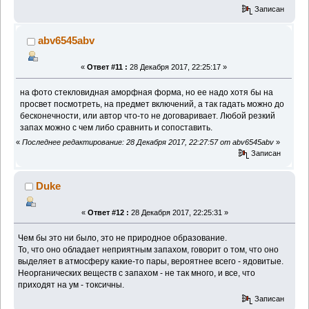
Записан
abv6545abv
«
Ответ #11 :
28 Декабря 2017, 22:25:17 »
на фото стекловидная аморфная форма, но ее надо хотя бы на
просвет посмотреть, на предмет включений, а так гадать можно до
бесконечности, или автор что-то не договаривает. Любой резкий
запах можно с чем либо сравнить и сопоставить.
«
Последнее редактирование: 28 Декабря 2017, 22:27:57 от abv6545abv
»
Записан
Duke
«
Ответ #12 :
28 Декабря 2017, 22:25:31 »
Чем бы это ни было, это не природное образование.
То, что оно обладает неприятным запахом, говорит о том, что оно
выделяет в атмосферу какие-то пары, вероятнее всего - ядовитые.
Неорганических веществ с запахом - не так много, и все, что
приходят на ум - токсичны.
Записан