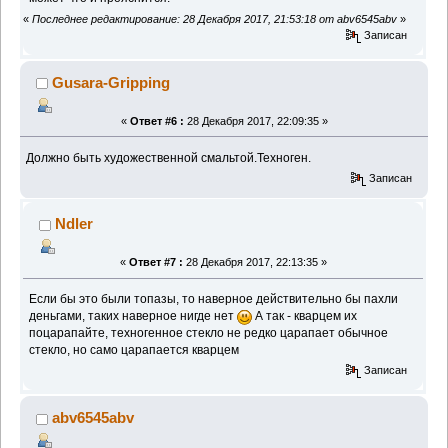
«
Последнее редактирование: 28 Декабря 2017, 21:53:18 от abv6545abv
»
Записан
Gusara-Gripping
«
Ответ #6 :
28 Декабря 2017, 22:09:35 »
Должно быть художественной смальтой.Техноген.
Записан
Ndler
«
Ответ #7 :
28 Декабря 2017, 22:13:35 »
Если бы это были топазы, то наверное действительно бы пахли
деньгами, таких наверное нигде нет
А так - кварцем их
поцарапайте, техногенное стекло не редко царапает обычное
стекло, но само царапается кварцем
Записан
abv6545abv