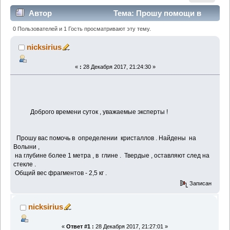
Автор
Тема: Прошу помощи в
определении кристалла с запахом (Прочитано 3214
0 Пользователей и 1 Гость просматривают эту тему.
раз)
nicksirius
«
:
28 Декабря 2017, 21:24:30 »
Доброго времени суток , уважаемые эксперты !
Прошу вас помочь в определении кристаллов . Найдены на
Волыни ,
на глубине более 1 метра , в глине . Твердые , оставляют след на
стекле .
Общий вес фрагментов - 2,5 кг .
Записан
nicksirius
«
Ответ #1 :
28 Декабря 2017, 21:27:01 »