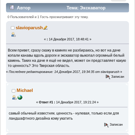
Автор
Тема: Экскаватор
выкопал белый валун (Прочитано 1170 раз)
0 Пользователей и 1 Гость просматривают эту тему.
slavioparush
«
:
14 Декабря 2017, 18:48:41 »
Всем привет, сразу скажу в камнях не разбираюсь, но вот на даче
копали канавы вдоль дороги и экскаватор выкопал огромный белый
камень. Таких на даче я ещё не видел, может он представляет какую
то ценность? Это Тверская область.
«
Последнее редактирование: 14 Декабря 2017, 19:34:35 от slavioparush
»
Записан
Michael
«
Ответ #1 :
14 Декабря 2017, 19:21:24 »
самый обычный известняк. ценность - нулевая, только если для
ландшафтного дизайна кому укатить
Записан