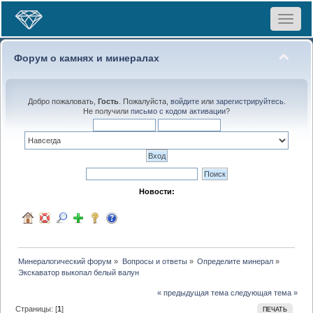
Toggle
navigat
Форум о камнях и минералах
Добро пожаловать,
Гость
. Пожалуйста,
войдите
или
зарегистрируйтесь
.
Не получили
письмо с кодом активации
?
Новости:
Минералогический форум
»
Вопросы и ответы
»
Определите минерал
»
Экскаватор выкопал белый валун
« предыдущая тема
следующая тема »
Страницы: [
1
]
ПЕЧАТЬ