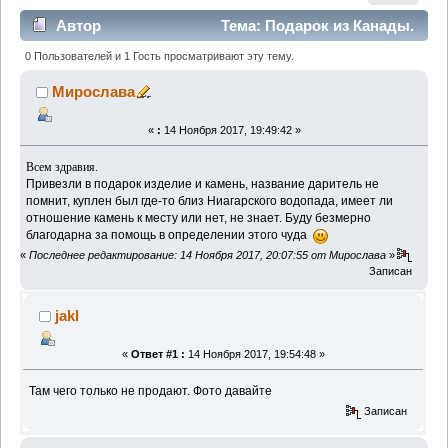
Автор
Тема: Подарок из Канады.
(Прочитано 1503 раз)
0 Пользователей и 1 Гость просматривают эту тему.
Мирослава
«
:
14 Ноября 2017, 19:49:42 »
Всем здравия.
Привезли в подарок изделие и камень, название даритель не
помнит, куплен был где-то близ Ниагарского водопада, имеет ли
отношение камень к месту или нет, не знает. Буду безмерно
благодарна за помощь в определении этого чуда
«
Последнее редактирование: 14 Ноября 2017, 20:07:55 от Мирослава
»
Записан
jakl
«
Ответ #1 :
14 Ноября 2017, 19:54:48 »
Там чего только не продают. Фото давайте
Записан