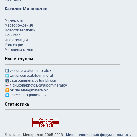
Каталог Минералов
Минералы
Месторождения
Новости геологии
События
Информация
Коллекции
Магазины камня
Наши группы
vk.com/catalogmineralov
twitter.com/catalogmineral
catalogmineralov.tumblr.com
flickr.com/photos/catalogmineralov
ok.ru/catalogmineralov
t.me/catalogmineralov
Статистика
© Каталог Минералов, 2005-2018 -
Минералогический форум: о камнях и