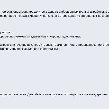
 пор есть опасность провалится в одну из заброшенных горных выработок, б
подвергшиеся рекультивации участки часто огорожены, и запрещены к посеще
участках
поросли полувековыми деревьями и хорошо задернованы.
ывается значение некоторых горных терминов, типы и предназначение отдел
осто времени не хватало, их все раглядывать
шрут завершён. Дело было к вечеру, так что ковырятся в отвалах, времени 