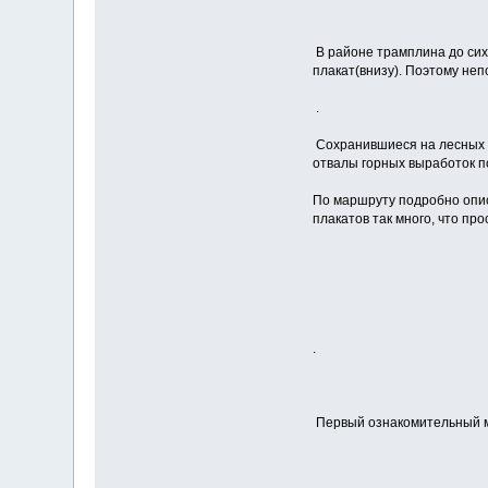
В районе трамплина до сих
плакат(внизу). Поэтому не
.
Сохранившиеся на лесных 
отвалы горных выработок 
По маршруту подробно опис
плакатов так много, что пр
.
Первый ознакомительный мар