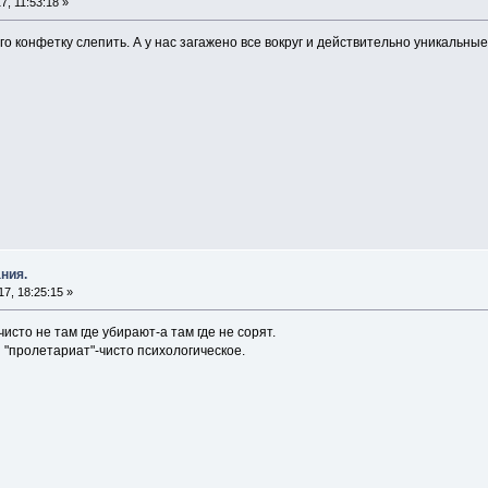
, 11:53:18 »
о конфетку слепить. А у нас загажено все вокруг и действительно уникальные
ния.
7, 18:25:15 »
сто не там где убирают-а там где не сорят.
 "пролетариат"-чисто психологическое.