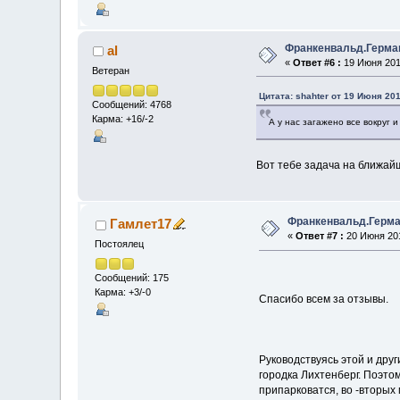
Франкенвальд.Герма
al
«
Ответ #6 :
19 Июня 2017
Ветеран
Цитата: shahter от 19 Июня 201
Сообщений: 4768
Карма: +16/-2
А у нас загажено все вокруг 
Вот тебе задача на ближайш
Франкенвальд.Герма
Гамлет17
«
Ответ #7 :
20 Июня 201
Постоялец
Сообщений: 175
Карма: +3/-0
Спасибо всем за отзывы.
Руководствуясь этой и дру
городка Лихтенберг. Поэто
припарковатся, во -вторых