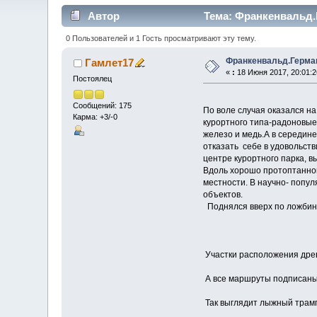
Автор
Тема: Франкенвальд.Г
0 Пользователей и 1 Гость просматривают эту тему.
Франкенвальд.Герма
Гамлет17
«
:
18 Июня 2017, 20:01:2
Постоялец
Сообщений: 175
По воле случая оказался на
Карма: +3/-0
курортного типа-радоновые
железо и медь.А в середин
отказать себе в удовольств
центре курортного парка, 
Вдоль хорошо протоптанной
местности. В научно- попу
объектов.
Поднялся вверх по ложбине
Участки расположения древ
А все маршруты подписаны 
Так выглядит лыжный трамп