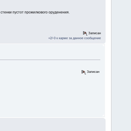
стенки пустот прожилкового оруденения.
Записан
+2/-0 к карме за данное сообщение
Записан