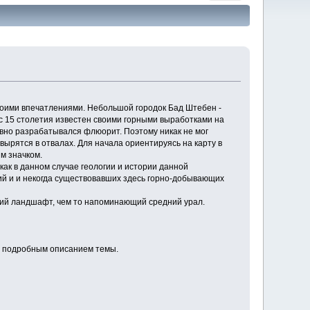
своими впечатлениями. Небольшой городок Бад Штебен -
с 15 столетия известен своими горными выработками на
вно разрабатывался флюорит. Поэтому никак не мог
вырятся в отвалах. Для начала ориентируясь на карту в
м значком.
к в данном случае геологии и истории данной
ий и и некогда существовавших здесь горно-добывающих
щий ландшафт, чем то напоминающий средний урал.
о подробным описанием темы.