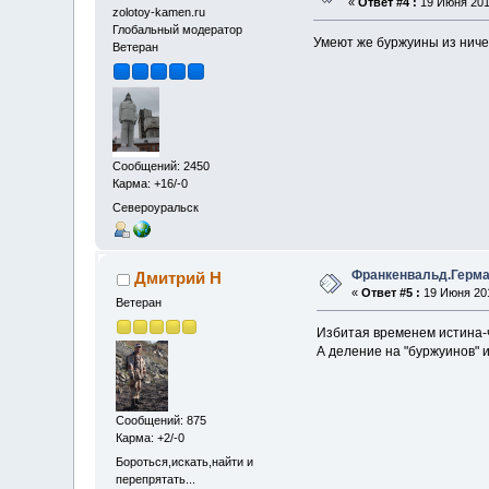
«
Ответ #4 :
19 Июня 2017
zolotoy-kamen.ru
Глобальный модератор
Умеют же буржуины из ничег
Ветеран
Сообщений: 2450
Карма: +16/-0
Североуральск
Франкенвальд.Герма
Дмитрий Н
«
Ответ #5 :
19 Июня 201
Ветеран
Избитая временем истина-чи
А деление на "буржуинов" и
Сообщений: 875
Карма: +2/-0
Бороться,искать,найти и
перепрятать...