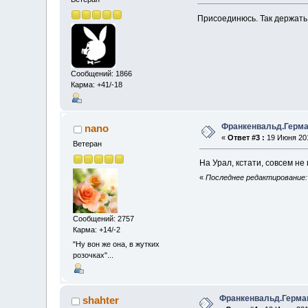
Присоединюсь. Так держать
Сообщений: 1866
Карма: +41/-18
Франкенвальд.Герма
nano
«
Ответ #3 :
19 Июня 201
Ветеран
На Урал, кстати, совсем не
«
Последнее редактирование: 
Сообщений: 2757
Карма: +14/-2
"Ну вон же она, в жутких
розочках"...
Франкенвальд.Герма
shahter