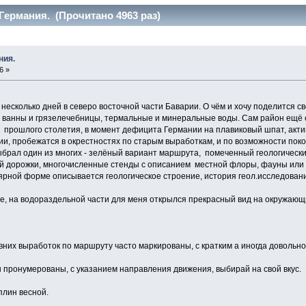
ермания. (Прочитано 4963 раз)
ния.
6 »
 несколько дней в северо восточной части Баварии. О чём и хочу поделится 
 ванны и грязелечебницы, термальные и минеральные воды. Сам район ещё 
е прошлого столетия, в момент дефицита Германии на плавиковый шпат, акти
ии, пробежатся в окрестностях по старым выработкам, и по возможности поко
выбрал один из многих - зелёный вариант маршрута, помеченный геологически
 дорожки, многочисленные стенды с описанием местной флоры, фауны или ка
лярной форме описывается геологическое строение, история геол.исследован
, на водораздельной части для меня открылся прекрасный вид на окружаю
них выработок по маршруту часто маркированы, с кратким а иногда довольн
пронумерованы, с указанием направления движения, выбирай на свой вкус.
лин весной.