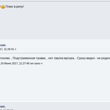
!
Плюс в репу!
ния.
7, 11:26:41 »
 похоже... Подстриженная травка... нет свалок мусора... Сразу видно - не род
19 Июня 2017, 11:27:46 от nano
»
ния.