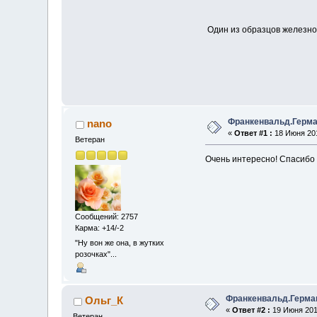
Один из образцов железной
Франкенвальд.Герма
nano
«
Ответ #1 :
18 Июня 201
Ветеран
Очень интересно! Спасибо 
Сообщений: 2757
Карма: +14/-2
"Ну вон же она, в жутких
розочках"...
Франкенвальд.Герма
Ольг_К
«
Ответ #2 :
19 Июня 2017
Ветеран