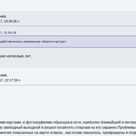
ния.
, 18:29:36 »
7, 11:53:18
и действительно уникальные объекты пустуют.
ие несколько лет.
ния.
7, 22:17:39 »
гими картами, и фотографиями образцов в сети, наиболее ближайший и интер
му свободный выходной я решил посвятить отвалам на его окраине.Проблемы 
 многие показанные на карте отвалы , как позже оказалось ,превращены в о