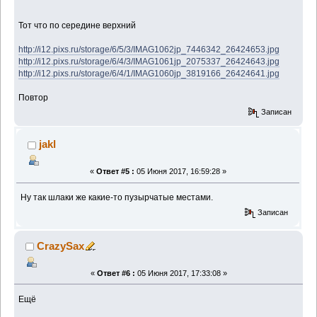
Тот что по середине верхний
http://i12.pixs.ru/storage/6/5/3/IMAG1062jp_7446342_26424653.jpg
http://i12.pixs.ru/storage/6/4/3/IMAG1061jp_2075337_26424643.jpg
http://i12.pixs.ru/storage/6/4/1/IMAG1060jp_3819166_26424641.jpg
Повтор
Записан
jakl
«
Ответ #5 :
05 Июня 2017, 16:59:28 »
Ну так шлаки же какие-то пузырчатые местами.
Записан
CrazySax
«
Ответ #6 :
05 Июня 2017, 17:33:08 »
Ещё