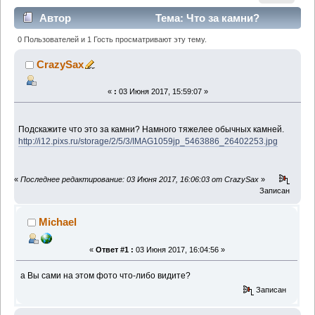
Автор
Тема: Что за камни?
(Прочитано 2080 раз)
0 Пользователей и 1 Гость просматривают эту тему.
CrazySax
«
:
03 Июня 2017, 15:59:07 »
Подскажите что это за камни? Намного тяжелее обычных камней.
http://i12.pixs.ru/storage/2/5/3/IMAG1059jp_5463886_26402253.jpg
«
Последнее редактирование: 03 Июня 2017, 16:06:03 от CrazySax
»
Записан
Michael
«
Ответ #1 :
03 Июня 2017, 16:04:56 »
а Вы сами на этом фото что-либо видите?
Записан