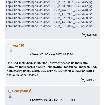
http://i12.pixs.ru/storage/4/4/5/IMAG1069jp_6295807_26425445.jpg
http://i12.pixs.ru/storage/4/4/2/IMAG1068jp_2897018_26425442.jpg
http://i12.pixs.ru/storage/4/4/0/IMAG1067jp_4428715_26425440.jpg
http://i12.pixs.ru/storage/4/3/4/IMAG1066jp_1752965_26425434.jpg
http://i12.pixs.ru/storage/4/3/0/IMAG1065jp_2213990_26425430.jpg
http://i12.pixs.ru/storage/4/2/6/IMAG1064jp_1410325_26425426.jpg
http://i12.pixs.ru/storage/4/2/2/IMAG1063jp_2185995_26425422.jpg
Записан
yaz410
«
Ответ #7 :
06 Июня 2017, 08:46:50 »
При большом увеличении "пузырчатое" похоже на гранатики.
Какой-то гранатовый скарн? Попробуйте иголкой поцарапать. Если
есть возможность, снять с максимальным увеличением гранатики,
особенно зеленоватые.
Записан
CrazySax
«
Ответ #8 :
06 Июня 2017, 11:13:18 »