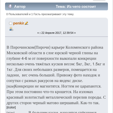
Автор
Тема: Из чего состоит
конкреция добытая в юрских глинах? (Прочитано
0 Пользователей и 1 Гость просматривают эту тему.
2780 раз)
penkir
«
:
22 Апреля 2017, 12:39:54 »
В Пирочинском(Пирочи) карьере Коломенского района
Московской области в слое юрской черной глины на
глубине 4-6 м от поверхности выкопали конкреции
несколько очень тяжёлых кусков весом: 5кг, 3кг, 1.5кг и
1кг. Для своих небольших размеров, помещается на
ладони, вес очень большой. Привожу фото находок и
сопутки с разных ракурсов на яндекс диске.
Конкреции не магнитятся. Ногтем не царапаются.
[/size]
При этом постоянно что-то крошется. На изломах
красивый золотистый металлический перелив породы. С
других сторон черный матово шершавый. Как-то так.
[/color]
В большем куске находятся спёкшиеся
[/size]