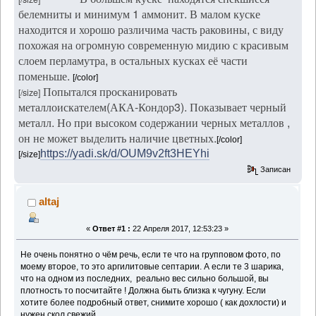
белемниты и минимум 1 аммонит. В малом куске
находится и хорошо различима часть раковины, с виду
похожая на огромную современную мидию с красивым
слоем перламутра, в остальных кусках её части
поменьше.
[/color]
Попытался просканировать
[/size]
металлоискателем(АКА-Кондор3). Показывает черный
металл. Но при высоком содержании черных металлов ,
он не может выделить наличие цветных.
[/color]
https://yadi.sk/d/OUM9v2ft3HEYhi
[/size]
Записан
altaj
«
Ответ #1 :
22 Апреля 2017, 12:53:23 »
Не очень понятно о чём речь, если те что на групповом фото, по
моему второе, то это аргилитовые септарии. А если те 3 шарика,
что на одном из последних, реально вес сильно большой, вы
плотность то посчитайте ! Должна быть близка к чугуну. Если
хотите более подробный ответ, снимите хорошо ( как дохлости) и
нужен скол свежий.