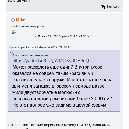
золотая жила.
Записан
Mike
Глобальный модератор
«
Ответ #9 :
22 Апреля 2017, 23:34:57 »
Цитата: penkir от 22 Апреля 2017, 20:00:03
Расколол я вот этот кусок.
https://yadi.sk/d/OUgWMCXy3HF9qQ
Может расколоть еще один? Внутри кусок
оказался не совсем таким красивым и
золотистым как снаружи. И осталась ещё одна
для меня загадка, в юрском периоде разве
жили двустворчатые молюски с
перламутровами раковинами более 20-30 см?
Не этот вопрос уже видимо в другой форум.
а что не так с юрским периодом и почему там не должно быть