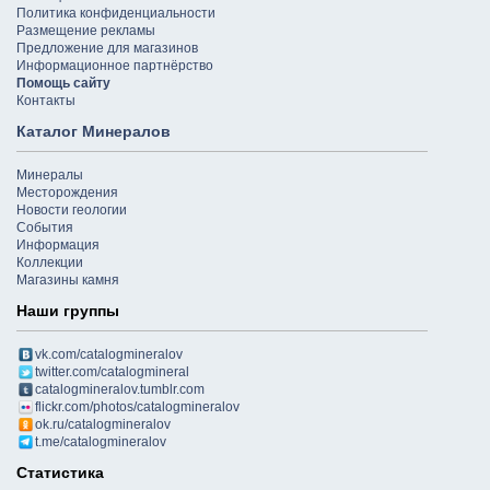
Политика конфиденциальности
Размещение рекламы
Предложение для магазинов
Информационное партнёрство
Помощь сайту
Контакты
Каталог Минералов
Минералы
Месторождения
Новости геологии
События
Информация
Коллекции
Магазины камня
Наши группы
vk.com/catalogmineralov
twitter.com/catalogmineral
catalogmineralov.tumblr.com
flickr.com/photos/catalogmineralov
ok.ru/catalogmineralov
t.me/catalogmineralov
Статистика