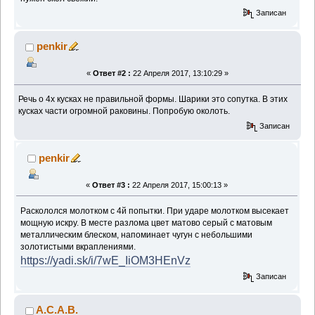
Записан
penkir
«
Ответ #2 :
22 Апреля 2017, 13:10:29 »
Речь о 4х кусках не правильной формы. Шарики это сопутка. В этих
кусках части огромной раковины. Попробую околоть.
Записан
penkir
«
Ответ #3 :
22 Апреля 2017, 15:00:13 »
Раскололся молотком с 4й попытки. При ударе молотком высекает
мощную искру. В месте разлома цвет матово серый с матовым
металлическим блеском, напоминает чугун с небольшими
золотистыми вкраплениями.
https://yadi.sk/i/7wE_IiOM3HEnVz
Записан
A.C.A.B.