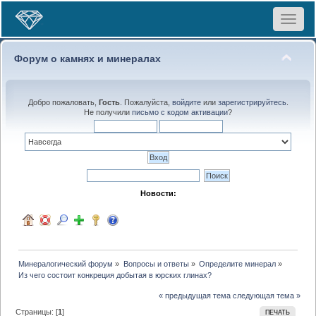
Toggle
navigat
Форум о камнях и минералах
Добро пожаловать,
Гость
. Пожалуйста,
войдите
или
зарегистрируйтесь
.
Не получили
письмо с кодом активации
?
Новости:
Минералогический форум
»
Вопросы и ответы
»
Определите минерал
»
Из чего состоит конкреция добытая в юрских глинах?
« предыдущая тема
следующая тема »
Страницы: [
1
]
ПЕЧАТЬ