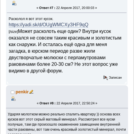
«
Ответ #7 :
22 Апреля 2017, 20:00:03 »
Расколол я вот этот кусок.
https://yadi.sk/d/OUgWMCXy3HF9qQ
Может расколоть еще один? Внутри кусок
[/size]
оказался не совсем таким красивым и золотистым
как снаружи. И осталась ещё одна для меня
загадка, в юрском периоде разве жили
двустворчатые молюски с перламутровами
раковинами более 20-30 см? Не этот вопрос уже
видимо в другой форум.
Записан
penkir
«
Ответ #8 :
22 Апреля 2017, 22:50:24 »
Ударяя молотком можно реально спалить квартиру )) основа всех
кусков вот этот серый матовый минерал. Рассмотрел все куски
получше, там где произошло окаменение замещение внутренней
части раковины, вот там очень красивый золотистый минерал, почти