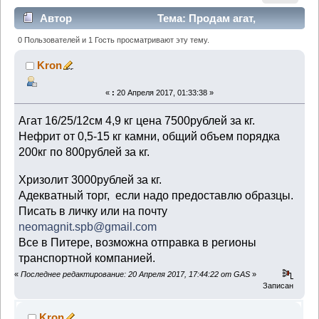
Автор
Тема: Продам агат,
нефрит, хризолит (Прочитано 1900 раз)
0 Пользователей и 1 Гость просматривают эту тему.
Kron
«
:
20 Апреля 2017, 01:33:38 »
Агат 16/25/12см 4,9 кг цена 7500рублей за кг.
Нефрит от 0,5-15 кг камни, общий объем порядка
200кг по 800рублей за кг.
Хризолит 3000рублей за кг.
Адекватный торг, если надо предоставлю образцы.
Писать в личку или на почту
neomagnit.spb@gmail.com
Все в Питере, возможна отправка в регионы
транспортной компанией.
«
Последнее редактирование: 20 Апреля 2017, 17:44:22 от GAS
»
Записан
Kron