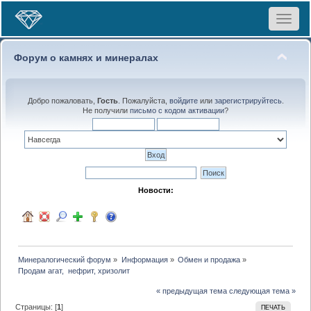
Toggle
navigat
Форум о камнях и минералах
Добро пожаловать,
Гость
. Пожалуйста,
войдите
или
зарегистрируйтесь
.
Не получили
письмо с кодом активации
?
Новости:
Минералогический форум
»
Информация
»
Обмен и продажа
»
Продам агат,  нефрит, хризолит 
« предыдущая тема
следующая тема »
Страницы: [
1
]
ПЕЧАТЬ