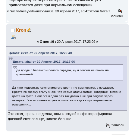
еще при покупке через интернет. Часто синева в цвет
приплетается даже при нормальном освещении...
«
Последнее редактирование: 20 Апреля 2017, 16:41:48 от Леха
»
Записан
Kron
«
Ответ #6 :
20 Апреля 2017, 17:23:09 »
Цитата: Леха от 20 Апреля 2017, 16:20:40
Цитата: altaj от 20 Апреля 2017, 16:17:06
Да вроде с балансом белого порядок, ну и совсем не похож на
крашенный.
Да я не подвергаю сомнениям его цвет и не сомневаюсь в продавце.
Просто по своему опыту знаю, что серые агаты самые "коварные" в плане
цвета на фото. Попался я один раз так давно еще при покупке через
интернет. Часто синева в цвет приплетается даже при нормальном
освещении...
Это скол, среза не делал, намыл водой и сфотографировал
дневной свет солнце, ничего больше
Записан