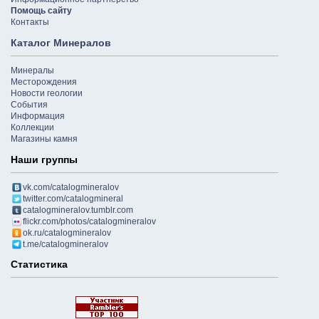
Помощь сайту
Контакты
Каталог Минералов
Минералы
Месторождения
Новости геологии
События
Информация
Коллекции
Магазины камня
Наши группы
vk.com/catalogmineralov
twitter.com/catalogmineral
catalogmineralov.tumblr.com
flickr.com/photos/catalogmineralov
ok.ru/catalogmineralov
t.me/catalogmineralov
Статистика