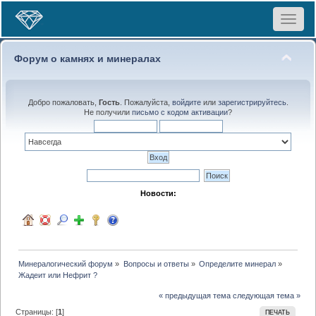
Toggle
navigat
Форум о камнях и минералах
Добро пожаловать,
Гость
. Пожалуйста,
войдите
или
зарегистрируйтесь
.
Не получили
письмо с кодом активации
?
Новости:
Минералогический форум
»
Вопросы и ответы
»
Определите минерал
»
Жадеит или Нефрит ?
« предыдущая тема
следующая тема »
Страницы: [
1
]
ПЕЧАТЬ