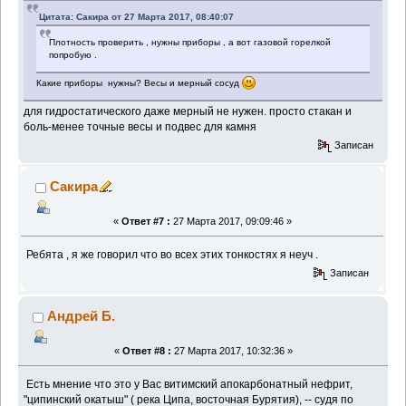
Цитата: Сакира от 27 Марта 2017, 08:40:07
Плотность проверить , нужны приборы , а вот газовой горелкой
попробую .
Какие приборы нужны? Весы и мерный сосуд
для гидростатического даже мерный не нужен. просто стакан и
боль-менее точные весы и подвес для камня
Записан
Сакира
«
Ответ #7 :
27 Марта 2017, 09:09:46 »
Ребята , я же говорил что во всех этих тонкостях я неуч .
Записан
Андрей Б.
«
Ответ #8 :
27 Марта 2017, 10:32:36 »
Есть мнение что это у Вас витимский апокарбонатный нефрит,
"ципинский окатыш" ( река Ципа, восточная Бурятия), -- судя по