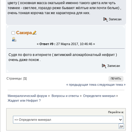
цвету ( основная масса окатышей именно такого цвета или чуть
темнее - светлее, гораздо реже бывают жёлтые или почти белые) ,
очень тонкая корочка так же характерна для них.
Записан
Сакира
«
Ответ #9 :
27 Марта 2017, 10:46:46 »
Судя по фото в итернете ( витимский апокарбонатный нефрит )
очень даже похож .
Записан
Страницы: [
1
]
ПЕЧАТЬ
« предыдущая тема
следующая тема »
Минералогический форум
»
Вопросы и ответы
»
Определите минерал
»
Жадеит или Нефрит ?
Перейти в: