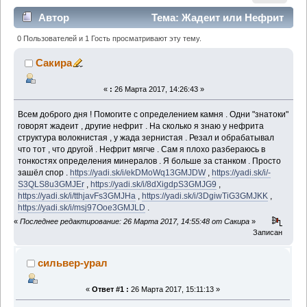
Автор
Тема: Жадеит или Нефрит
? (Прочитано 1676 раз)
0 Пользователей и 1 Гость просматривают эту тему.
Сакира
«
:
26 Марта 2017, 14:26:43 »
Всем доброго дня ! Помогите с определением камня . Одни "знатоки"
говорят жадеит , другие нефрит . На сколько я знаю у нефрита
структура волокнистая , у жада зернистая . Резал и обрабатывал
что тот , что другой . Нефрит мягче . Сам я плохо разбераюсь в
тонкостях определения минералов . Я больше за станком . Просто
зашёл спор .
https://yadi.sk/i/ekDMoWq13GMJDW
,
https://yadi.sk/i/-
S3QLS8u3GMJEr
,
https://yadi.sk/i/8dXigdpS3GMJG9
,
https://yadi.sk/i/tthjavFs3GMJHa
,
https://yadi.sk/i/3DgiwTiG3GMJKK
,
https://yadi.sk/i/msj97Ooe3GMJLD
.
«
Последнее редактирование: 26 Марта 2017, 14:55:48 от Сакира
»
Записан
сильвер-урал
«
Ответ #1 :
26 Марта 2017, 15:11:13 »