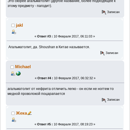
Это скорее агальматолит (другое название, более подходящее к
этому предмету - пагодит).
Записан
jakl
«
Ответ #3 :
10 Февраля 2017, 06:11:03 »
Агальматолит, да. Shoushan в Китае называется.
Записан
Michael
«
Ответ #4 :
10 Февраля 2017, 06:32:32 »
агальматолит от нефрита отличить легко - он если не ногтем то
медной проволокой поцарапается
Записан
Жека
«
Ответ #5 :
10 Февраля 2017, 08:19:23 »