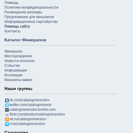
Помощь
Политика конфиденциальности
Размещение рекламы
Предложение для магазинов
Информационное партнёрство
Помощь сайту
Контакты
Каталог Минералов
Минералы
Месторождения
Новости геологии
События
Информация
Коллекции
Магазины камня
Наши группы
vk.com/catalogmineralov
twitter.com/catalogmineral
catalogmineralov.tumblr.com
flickr.com/photos/catalogmineralov
ok.ru/catalogmineralov
t.me/catalogmineralov
Статистика