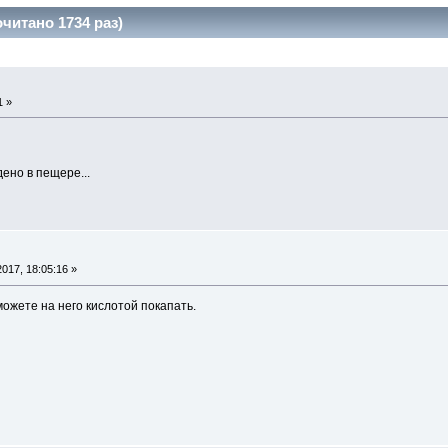
итано 1734 раз)
1 »
ено в пещере...
017, 18:05:16 »
можете на него кислотой покапать.