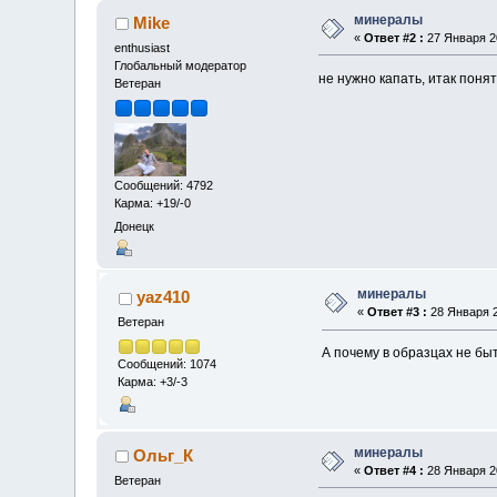
минералы
Mike
«
Ответ #2 :
27 Января 20
enthusiast
Глобальный модератор
не нужно капать, итак понят
Ветеран
Сообщений: 4792
Карма: +19/-0
Донецк
минералы
yaz410
«
Ответ #3 :
28 Января 2
Ветеран
А почему в образцах не бы
Сообщений: 1074
Карма: +3/-3
минералы
Ольг_К
«
Ответ #4 :
28 Января 20
Ветеран