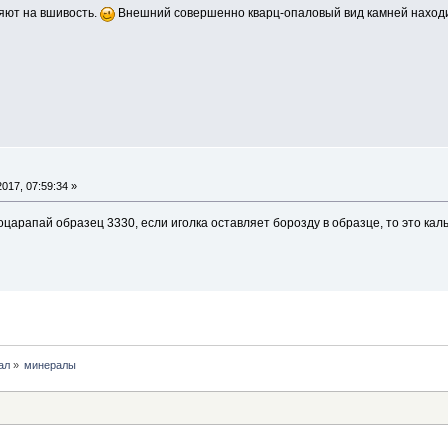
яют на вшивость.
Внешний совершенно кварц-опаловый вид камней находит
017, 07:59:34 »
царапай образец 3330, если иголка оставляет борозду в образце, то это кал
ал
»
минералы