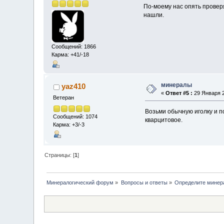
По-моему нас опять провер
нашли.
Сообщений: 1866
Карма: +41/-18
минералы
yaz410
«
Ответ #5 :
29 Января 2
Ветеран
Возьми обычную иголку и по
Сообщений: 1074
кварцитовое.
Карма: +3/-3
Страницы: [
1
]
Минералогический форум
»
Вопросы и ответы
»
Определите минер