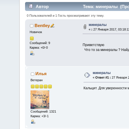
Автор
Тема: минералы (Проч
0 Пользователей и 1 Гость просматривают эту тему.
минералы
Bentley
«
:
27 Января 2017, 03:18:1
Новичок
Сообщений: 9
Приветствую
Карма: +0/-0
Что то за минералы ? Найд
минералы
Илья
«
Ответ #1 :
27 Января 2
Ветеран
Кальцит. Для уверенности 
Сообщений: 1321
Карма: +3/-1