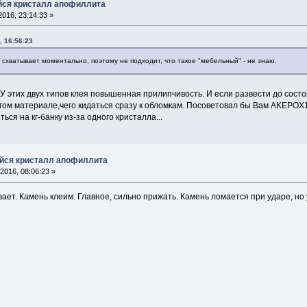
йся кристалл апофиллита
016, 23:14:33 »
, 16:56:23
- схватывает моментально, поэтому не подходит, что такое "мебельный" - не знаю.
У этих двух типов клея повышенная прилипчивость. И если развести до состо
гом материале,чего кидаться сразу к обломкам. Посоветовал бы Вам AKEPOX10
ься на кг-банку из-за одного кристалла...
йся кристалл апофиллита
2016, 08:06:23 »
ает. Камень клеим. Главное, сильно прижать. Камень ломается при ударе, но 