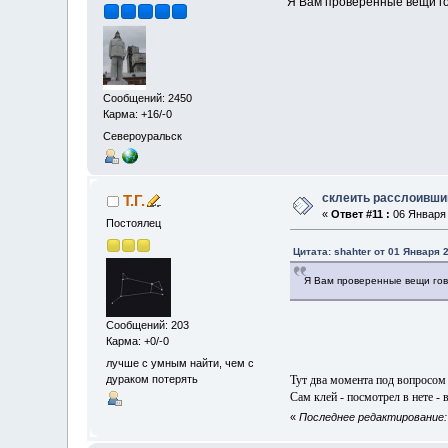
Я Вам проверенные вещи гов
Сообщений: 2450
Карма: +16/-0
Североуральск
склеить расслоивши
Т.Г.
«
Ответ #11 :
06 Января 
Постоялец
Цитата: shahter от 01 Января 2
Я Вам проверенные вещи гово
Сообщений: 203
Карма: +0/-0
лучше с умным найти, чем с
дураком потерять
Тут два момента под вопросом 
Сам клей - посмотрел в нете - 
«
Последнее редактирование: 0