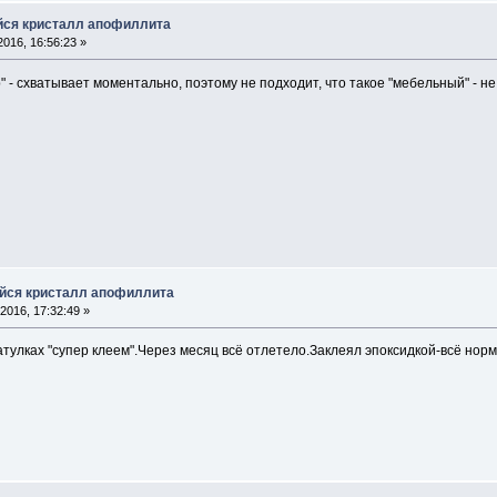
йся кристалл апофиллита
016, 16:56:23 »
" - схватывает моментально, поэтому не подходит, что такое "мебельный" - не
йся кристалл апофиллита
2016, 17:32:49 »
атулках "супер клеем".Через месяц всё отлетело.Заклеял эпоксидкой-всё нор