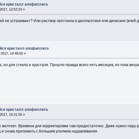
йся кристалл апофиллита
017, 12:53:10 »
й не устраивает? Или раствор оргстекла в дихлорэтане или диоксане (клей д
йся кристалл апофиллита
2017, 14:48:00 »
, но для стекла и хрусталя. Прошло правда всего пять месяцев, но пока визу
йся кристалл апофиллита
017, 16:31:55 »
е желтеет. Времени для корректировки там предостаточно. Даже нужно пару р
д и снова приложить с большим усилием надавливания.