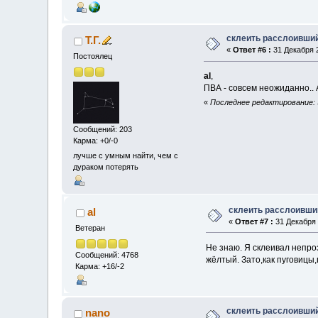
склеить расслоивши
Т.Г.
«
Ответ #6 :
31 Декабря 2
Постоялец
al
,
ПВА - совсем неожиданно.. 
«
Последнее редактирование: 3
Сообщений: 203
Карма: +0/-0
лучше с умным найти, чем с
дураком потерять
склеить расслоивши
al
«
Ответ #7 :
31 Декабря 
Ветеран
Не знаю. Я склеивал непроз
Сообщений: 4768
жёлтый. Зато,как пуговицы
Карма: +16/-2
склеить расслоивши
nano