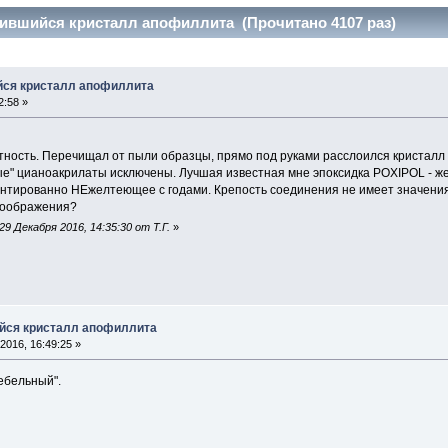
оившийся кристалл апофиллита (Прочитано 4107 раз)
йся кристалл апофиллита
2:58 »
ность. Перечищал от пыли образцы, прямо под руками расслоился кристалл
ые" цианоакрилаты исключены. Лучшая известная мне эпоксидка POXIPOL - ж
рантированно НЕжелтеющее с годами. Крепость соединения не имеет значения
 соображения?
9 Декабря 2016, 14:35:30 от Т.Г.
»
йся кристалл апофиллита
2016, 16:49:25 »
ебельный".