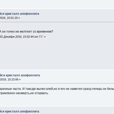
йся кристалл апофиллита
016, 15:01:19 »
А он точно не желтеет со временем?
1 Декабря 2016, 15:02:44 от Т.Г.
»
йся кристалл апофиллита
2016, 15:23:06 »
рачные части. И там,где вылез клей,но я его не заметил сразу,теперь он бел
,приклеено насмерть,не оторвать.
йся кристалл апофиллита