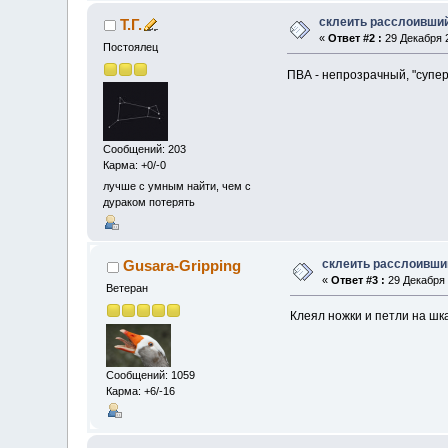
склеить расслоивши
Т.Г.
«
Ответ #2 :
29 Декабря 2
Постоялец
ПВА - непрозрачный, "супер
Сообщений: 203
Карма: +0/-0
лучше с умным найти, чем с
дураком потерять
склеить расслоивши
Gusara-Gripping
«
Ответ #3 :
29 Декабря 
Ветеран
Клеял ножки и петли на шк
Сообщений: 1059
Карма: +6/-16