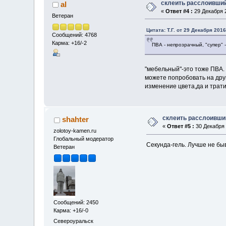
склеить расслоивши
al
«
Ответ #4 :
29 Декабря 2
Ветеран
Цитата: Т.Г. от 29 Декабря 2016
Сообщений: 4768
Карма: +16/-2
ПВА - непрозрачный, "супер" 
"мебельный"-это тоже ПВА. 
можете попробовать на дру
изменение цвета,да и тратит
склеить расслоивши
shahter
«
Ответ #5 :
30 Декабря 
zolotoy-kamen.ru
Глобальный модератор
Секунда-гель. Лучше не быв
Ветеран
Сообщений: 2450
Карма: +16/-0
Североуральск