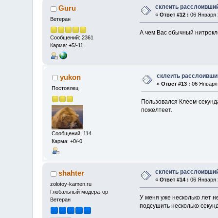
склеить расслоивши
Guru
«
Ответ #12 :
06 Января 2
Ветеран
А чем Вас обычный нитрокле
Сообщений: 2361
Карма: +5/-11
склеить расслоивши
yukon
«
Ответ #13 :
06 Января 
Постоялец
Пользовался Клеем-секунда
пожелтеет.
Сообщений: 114
Карма: +0/-0
склеить расслоивши
shahter
«
Ответ #14 :
06 Января 2
zolotoy-kamen.ru
Глобальный модератор
У меня уже несколько лет н
Ветеран
подсушить несколько секун