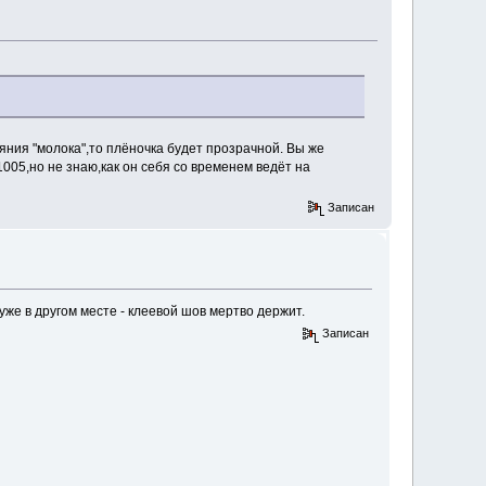
яния "молока",то плёночка будет прозрачной. Вы же
05,но не знаю,как он себя со временем ведёт на
Записан
уже в другом месте - клеевой шов мертво держит.
Записан