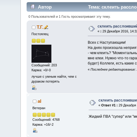
Автор
Тема: склеить рассл
0 Пользователей и 1 Гость просматривают эту тему.
склеить расслоивши
Т.Г.
«
:
29 Декабря 2016, 14:3
Постоялец
Всех с Наступающим!
На днях произошла неприят
- чем клеить? "Моментальн
мне клеи. Нужно что-то га
будет) Коллеги, есть какие
Сообщений: 203
«
Последнее редактирование: 2
Карма: +0/-0
лучше с умным найти, чем с
дураком потерять
склеить расслоивши
al
«
Ответ #1 :
29 Декабря 
Ветеран
Жидкий ПВА "супер" или "м
Сообщений: 4768
Карма: +16/-2