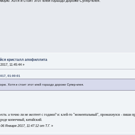
орю. Хотя и стоит этот клей гораздо дороже Супер-клея.
йся кристалл апофиллита
2017, 11:45:44 »
017, 01:00:01
рю. Хотя и стоит этот клей гораздо дороже Супер-клея.
есть: а точно ли не желтеет с годами? и: клей-то "моментальный", промахнулся - пиши п
вроде копеечный, китайский.
6 Января 2017, 11:47:12 от Т.Г.
»