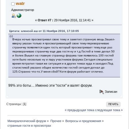
watr
Администратор
«
Ответ #7 :
29 Ноября 2016, 11:14:41 »
Цитата: алексей аш от 11 Ноября 2016, 17:10:05
Вчера ночью просматривал свою тему и заметил странную вещь.Зашел-
вверху указан только я просматривающий свою тему-переворачиваю
страничку появляется один гость который просматривает тему,еще раз
переворачиваю страничку еще два гостя ну и т.д Гостей в теме делал 50
и более.Вышел на главную страницу форума там появилось 100 гостей
хотя было несколько ну и пару участников форума.Сегодня специально
время потратил такая же ситуация и в других темах куда я заходил.Под
статистикой указано общее количество гостей сегодня догнал до
125.Cтранно что-то.У меня сбой?Хотя форум работает отлично.
99% это боты.... Именно эти "гости" и валят форум.
Записан
Страницы: [
1
]
ПЕЧАТЬ
« предыдущая тема
следующая тема »
Минералогический форум
»
Прочее
»
Вопросы и предложения
»
странные гости в просмотрах