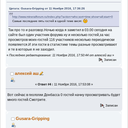
Цитата: Gusara-Gripping от 11 Ноября 2016, 17:36:26
http://www.mineralforum.ru/index.php?action=who;sort=time;show=all;start=0
Самые последние пять гостей в одной теме висят.
Так про то и разговор.Ночью когда я заметил в 03.00 сегодня на
сайте был один участник форума ну и несколько гостей,за час
просмотров моих-гостей 116 участников несколько периодически
появляется.И эти гости в статистике темы разные просматривают
и те в которые я не заходил.
«
Последнее редактирование: 11 Ноября 2016, 17:50:44 от алексей аш
»
Записан
алексей аш
«
Ответ #4 :
11 Ноября 2016, 17:53:08 »
Вот сейчас в геологии Донбасса 0 гостей начну просматривать будет
много гостей.Смотрите.
Записан
Gusara-Gripping