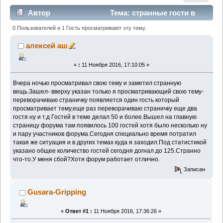
Автор
Тема: странные гости в
просмотрах (Прочитано 3011 раз)
0 Пользователей и 1 Гость просматривают эту тему.
алексей аш
«
:
11 Ноября 2016, 17:10:05 »
Вчера ночью просматривал свою тему и заметил странную
вещь.Зашел- вверху указан только я просматривающий свою тему-
переворачиваю страничку появляется один гость который
просматривает тему,еще раз переворачиваю страничку еще два
гостя ну и т.д Гостей в теме делал 50 и более.Вышел на главную
страницу форума там появилось 100 гостей хотя было несколько ну
и пару участников форума.Сегодня специально время потратил
такая же ситуация и в других темах куда я заходил.Под статистикой
указано общее количество гостей сегодня догнал до 125.Cтранно
что-то.У меня сбой?Хотя форум работает отлично.
Записан
Gusara-Gripping
«
Ответ #1 :
11 Ноября 2016, 17:36:26 »