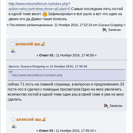
http://www.mineralforum.ru/index.php?
action=who;sort=time;show=all;start=0
Самые последние пять гостей
в одной теме висят.
Зафиксировал и всё ушло а вот что один за
двоих-это да.Давно такая болезнь.
«
Последнее редактирование: 11 Ноября 2016, 17:52:19 от Gusara-Gripping
»
Записан
алексей аш
«
Ответ #2 :
11 Ноября 2016, 17:40:58 »
Цитата: Gusara-Gripping от 11 Ноября 2016, 17:36:26
http://www.mineralforum.ru/index.php
сейчас 71 гость на главной странице, в вопросах и предложениях 33
гостя-это я сделал с помощью просмотров.Одно но-могу увеличить
количество гостей в одной теме один раз,в своей теме я уже не могу
сделать.
Записан
алексей аш
«
Ответ #3 :
11 Ноября 2016, 17:49:19 »