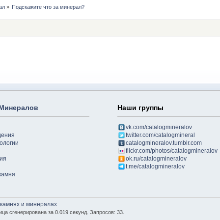
ал
»
Подскажите что за минерал?
 Минералов
Наши группы
vk.com/catalogmineralov
дения
twitter.com/catalogmineral
ологии
catalogmineralov.tumblr.com
flickr.com/photos/catalogmineralov
ия
ok.ru/catalogmineralov
t.me/catalogmineralov
камня
 камнях и минералах
.
ица сгенерирована за 0.019 секунд. Запросов: 33.