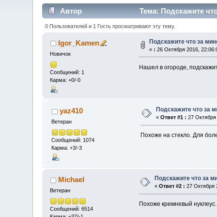
Автор
Тема: Подскажите что
0 Пользователей и 1 Гость просматривают эту тему.
Подскажите что за ми
Igor_Kamen
«
:
26 Октября 2016, 22:06:
Новичок
Нашел в огороде, подскажи
Сообщений: 1
Карма: +0/-0
Подскажите что за 
yaz410
«
Ответ #1 :
27 Октября 
Ветеран
Похоже на стекло. Для бол
Сообщений: 1074
Карма: +3/-3
Подскажите что за м
Michael
«
Ответ #2 :
27 Октября 2
Ветеран
Похоже кремневый нуклеус.
Сообщений: 6514
Карма: +37/-1