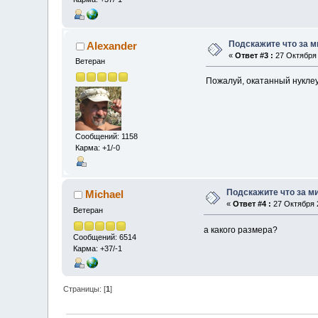
Подскажите что за 
Alexander
«
Ответ #3 :
27 Октября 
Ветеран
Пожалуй, окатанный нуклеус
Сообщений: 1158
Карма: +1/-0
Подскажите что за м
Michael
«
Ответ #4 :
27 Октября 2
Ветеран
а какого размера?
Сообщений: 6514
Карма: +37/-1
Страницы: [
1
]