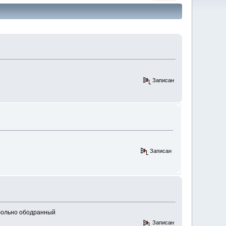
Записан
Записан
 больно ободранный
Записан