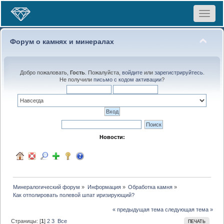
Toggle
navigat
Форум о камнях и минералах
Добро пожаловать,
Гость
. Пожалуйста,
войдите
или
зарегистрируйтесь
.
Не получили
письмо с кодом активации
?
Новости:
Минералогический форум
»
Информация
»
Обработка камня
»
Как отполировать полевой шпат иризирующий?
« предыдущая тема
следующая тема »
Страницы: [
1
]
2
3
Все
ПЕЧАТЬ