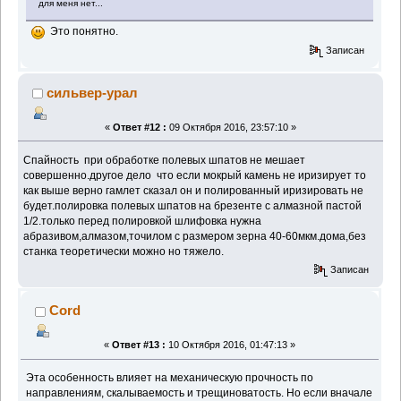
для меня нет...
Это понятно.
Записан
сильвер-урал
«
Ответ #12 :
09 Октября 2016, 23:57:10 »
Спайность при обработке полевых шпатов не мешает
совершенно.другое дело что если мокрый камень не иризирует то
как выше верно гамлет сказал он и полированный иризировать не
будет.полировка полевых шпатов на брезенте с алмазной пастой
1/2.только перед полировкой шлифовка нужна
абразивом,алмазом,точилом с размером зерна 40-60мкм.дома,без
станка теоретически можно но тяжело.
Записан
Cord
«
Ответ #13 :
10 Октября 2016, 01:47:13 »
Эта особенность влияет на механическую прочность по
направлениям, скалываемость и трещиноватость. Но если вначале