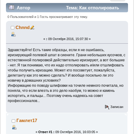
Автор
Тема: Как отполировать
полевой шпат иризирующий? (Прочитано 8044 раз)
0 Пользователей и 1 Гость просматривают эту тему.
Chnnd
«
:
09 Октября 2016, 15:07:30 »
Здравствуйте! Есть такие образцы, если я не ошибаюсь,
иризирующий полевой шпат в сиените. Грани небольших кусочков, с
естественной полировкой действительно иризируют, а вот большие
- нет. Я так понимаю, что их надо отполировать и/или отшлифовать
чтобы получить иризацию. Может кто посоветует, пожалуйста,
дилетанту как это можно сделать? И вообще посильно ли это
новичку в домашних условиях?
Информацию по поводу шлифовки на точиле немного почитала, но
поняла, что если влезть в это дело наобум, то можно и камень
испортить, и пальцы... Поэтому очень надеюсь на совет
профессионалов...
Записан
Гамлет17
«
Ответ #1 :
09 Октября 2016, 16:03:05 »