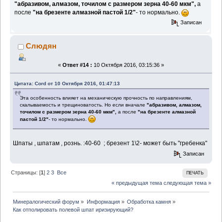
"абразивом, алмазом, точилом с размером зерна 40-60 мкм",
а
после
"на брезенте алмазной пастой 1/2"
- то нормально.
Записан
Слюдян
«
Ответ #14 :
10 Октября 2016, 03:15:36 »
Цитата: Cord от 10 Октября 2016, 01:47:13
Эта особенность влияет на механическую прочность по направлениям,
скалываемость и трещиноватость. Но если вначале
"абразивом, алмазом,
точилом с размером зерна 40-60 мкм",
а после
"на брезенте алмазной
пастой 1/2"
- то нормально.
Шпаты , шпатам , рознь. :40-60 ; брезент 1\2- может быть "гребенка"
Записан
Страницы: [
1
]
2
3
Все
ПЕЧАТЬ
« предыдущая тема
следующая тема »
Минералогический форум
»
Информация
»
Обработка камня
»
Как отполировать полевой шпат иризирующий?