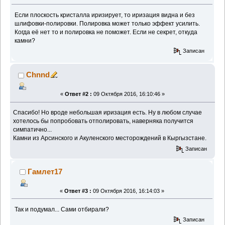
Если плоскость кристалла иризирует, то иризация видна и без
шлифовки-полировки. Полировка может только эффект усилить.
Когда её нет то и полировка не поможет. Если не секрет, откуда
камни?
Записан
Chnnd
«
Ответ #2 :
09 Октября 2016, 16:10:46 »
Спасибо! Но вроде небольшая иризация есть. Ну в любом случае
хотелось бы попробовать отполировать, наверняка получится
симпатично...
Камни из Арсинского и Акуленского месторождений в Кыргызстане.
Записан
Гамлет17
«
Ответ #3 :
09 Октября 2016, 16:14:03 »
Так и подумал... Сами отбирали?
Записан