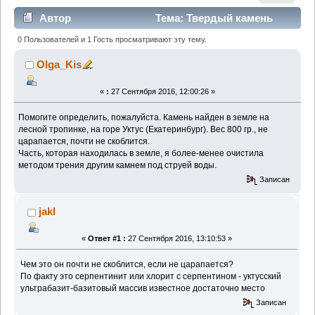
Автор
Тема: Твердый камень
зеленоватого цвета (Прочитано 1640 раз)
0 Пользователей и 1 Гость просматривают эту тему.
Olga_Kis
«
:
27 Сентября 2016, 12:00:26 »
Помогите определить, пожалуйста. Камень найден в земле на
лесной тропинке, на горе Уктус (Екатеринбург). Вес 800 гр., не
царапается, почти не скоблится.
Часть, которая находилась в земле, я более-менее очистила
методом трения другим камнем под струей воды.
Записан
jakl
«
Ответ #1 :
27 Сентября 2016, 13:10:53 »
Чем это он почти не скоблится, если не царапается?
По факту это серпентинит или хлорит с серпентином - уктусский
ультрабазит-базитовый массив известное достаточно место
Записан