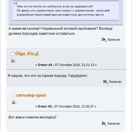
Чем это он почти не скоблится, если не царапается?
По факту это серпентинит или хлорит с серпентином - уктусский
ультрабазит-базитовый массив известное достаточно место
А каким металлом? Нормальной иголкой пробовали? Вообще
должна бороздка заметная оставаться.
Записан
Olga_Kis
«
Ответ #4 :
07 Октября 2016, 21:21:13 »
Я нашла, что это за горная порода. Гарцбургит.
Записан
сильвер-урал
«
Ответ #5 :
07 Октября 2016, 21:55:37 »
Вот вам и новичок.молодец!!
Записан