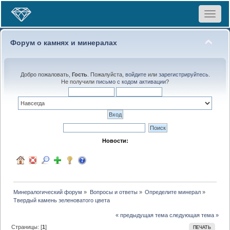
Toggle
navigat
Форум о камнях и минералах
Добро пожаловать,
Гость
. Пожалуйста,
войдите
или
зарегистрируйтесь
.
Не получили
письмо с кодом активации
?
Новости:
Минералогический форум
»
Вопросы и ответы
»
Определите минерал
»
Твердый камень зеленоватого цвета
« предыдущая тема
следующая тема »
Страницы: [
1
]
ПЕЧАТЬ