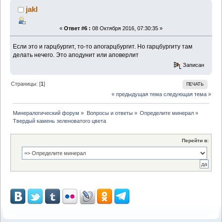
jakl
«
Ответ #6 :
08 Октября 2016, 07:30:35 »
Если это и гарцбургит, то-то апогарцбургит. Но гарцбургиту там
делать нечего. Это аподунит или аповерлит
Записан
Страницы: [
1
]
ПЕЧАТЬ
« предыдущая тема
следующая тема »
Минералогический форум
»
Вопросы и ответы
»
Определите минерал
»
Твердый камень зеленоватого цвета
Перейти в: