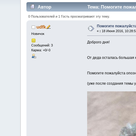
Автор
Тема: Помогите пожал
0 Пользователей и 1 Гость просматривают эту тему.
Помогите пожалуйста
udfk
«
:
18 Июня 2016, 10:28:5
Новичок
Доброго дня!
Сообщений: 3
Карма: +0/-0
От деда осталась большая к
Помогите пожалуйста опозн
(уже после создания темы 