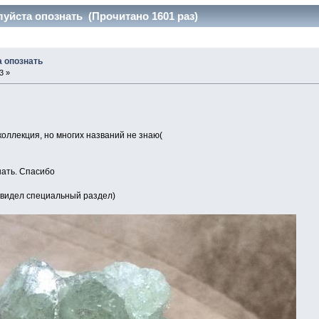
уйста опознать (Прочитано 1601 раз)
 опознать
3 »
оллекция, но многих названий не знаю(
ать. Спасибо
увидел специальный раздел)